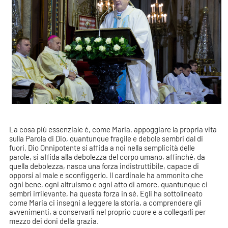
La cosa più essenziale è, come Maria, appoggiare la propria vita
sulla Parola di Dio, quantunque fragile e debole sembri dal di
fuori. Dio Onnipotente si affida a noi nella semplicità delle
parole, si affida alla debolezza del corpo umano, affinché, da
quella debolezza, nasca una forza indistruttibile, capace di
opporsi al male e sconfiggerlo. Il cardinale ha ammonito che
ogni bene, ogni altruismo e ogni atto di amore, quantunque ci
sembri irrilevante, ha questa forza in sé. Egli ha sottolineato
come Maria ci insegni a leggere la storia, a comprendere gli
avvenimenti, a conservarli nel proprio cuore e a collegarli per
mezzo dei doni della grazia.