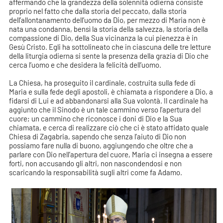
affermando che la grandezza della solennità odierna consiste
proprio nel fatto che dalla storia del peccato, dalla storia
dell’allontanamento dell’uomo da Dio, per mezzo di Maria non è
nata una condanna, bensì la storia della salvezza, la storia della
compassione di Dio, della Sua vicinanza la cui pienezza è in
Gesù Cristo. Egli ha sottolineato che in ciascuna delle tre letture
della liturgia odierna si sente la presenza della grazia di Dio che
cerca l’uomo e che desidera la felicità dell’uomo.
La Chiesa, ha proseguito il cardinale, costruita sulla fede di
Maria e sulla fede degli apostoli, è chiamata a rispondere a Dio, a
fidarsi di Lui e ad abbandonarsi alla Sua volontà. Il cardinale ha
aggiunto che il Sinodo è un tale cammino verso l’apertura del
cuore; un cammino che riconosce i doni di Dio e la Sua
chiamata, e cerca di realizzare ciò che ci è stato affidato quale
Chiesa di Zagabria, sapendo che senza l’aiuto di Dio non
possiamo fare nulla di buono, aggiungendo che oltre che a
parlare con Dio nell’apertura del cuore, Maria ci insegna a essere
forti, non accusando gli altri, non nascondendosi e non
scaricando la responsabilità sugli altri come fa Adamo.