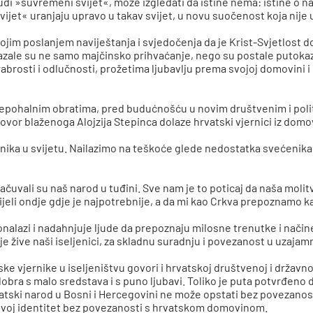
udi »suvremeni svijet«, može izgledati da istine nema: istine o 
vijet« uranjaju upravo u takav svijet, u novu suočenost koja nije
jim poslanjem naviještanja i svjedočenja da je Krist-Svjetlost doša
kazale su ne samo majčinsko prihvaćanje, nego su postale putokaz
brosti i odlučnosti, prožetima ljubavlju prema svojoj domovini i lju
, epohalnim obratima, pred budućnošću u novim društvenim i polit
ovor blaženoga Alojzija Stepinca dolaze hrvatski vjernici iz domov
nika u svijetu. Nailazimo na teškoće glede nedostatka svećenika,
sačuvali su naš narod u tuđini. Sve nam je to poticaj da naša moli
ijeli ondje gdje je najpotrebnije, a da mi kao Crkva prepoznamo
nalazi i nadahnjuje ljude da prepoznaju milosne trenutke i načine
je žive naši iseljenici, za skladnu suradnju i povezanost u uzaj
ske vjernike u iseljeništvu govori i hrvatskoj društvenoj i držav
dobra s malo sredstava i s puno ljubavi. Toliko je puta potvrđeno
tski narod u Bosni i Hercegovini ne može opstati bez povezanosti 
 svoj identitet bez povezanosti s hrvatskom domovinom.