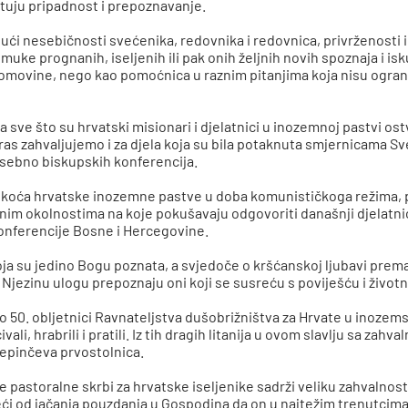
čituju pripadnost i prepoznavanje.
jući nesebičnosti svećenika, redovnika i redovnica, privrženosti i žr
 i muke prognanih, iseljenih ili pak onih željnih novih spoznaja i 
domovine, nego kao pomoćnica u raznim pitanjima koja nisu ogra
sve što su hrvatski misionari i djelatnici u inozemnoj pastvi ostva
 zahvaljujemo i za djela koja su bila potaknuta smjernicama Sve
posebno biskupskih konferencija.
eškoća hrvatske inozemne pastve u doba komunističkoga režima, 
im okolnostima na koje pokušavaju odgovoriti današnji djelatni
onferencije Bosne i Hercegovine.
a su jedino Bogu poznata, a svjedoče o kršćanskoj ljubavi prema l
e. Njezinu ulogu prepoznaju oni koji se susreću s poviješću i ži
50. obljetnici Ravnateljstva dušobrižništva za Hrvate u inozems
ćivali, hrabrili i pratili. Iz tih dragih litanija u ovom slavlju sa 
tepinčeva prvostolnica.
 pastoralne skrbi za hrvatske iseljenike sadrži veliku zahvalnost 
 od jačanja pouzdanja u Gospodina da on u najtežim trenutcima o