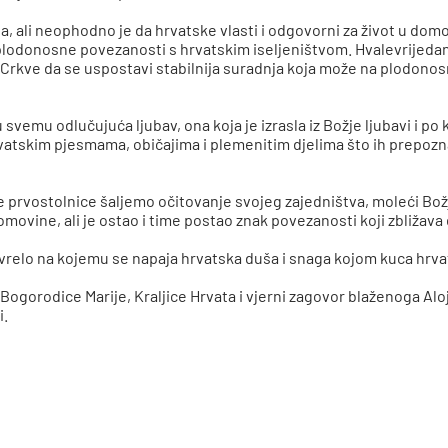
a, ali neophodno je da hrvatske vlasti i odgovorni za život u dom
u plodonosne povezanosti s hrvatskim iseljeništvom. Hvalevrijedan
Crkve da se uspostavi stabilnija suradnja koja može na plodonosn
 svemu odlučujuća ljubav, ona koja je izrasla iz Božje ljubavi i po
tskim pjesmama, običajima i plemenitim djelima što ih prepoznaju 
ve prvostolnice šaljemo očitovanje svojeg zajedništva, moleći Bož
 domovine, ali je ostao i time postao znak povezanosti koji zbližav
e vrelo na kojemu se napaja hrvatska duša i snaga kojom kuca hrva
Bogorodice Marije, Kraljice Hrvata i vjerni zagovor blaženoga Aloj
i.