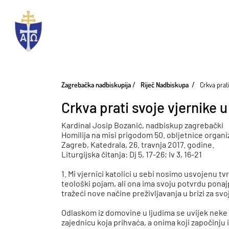
Zagrebačka nadbiskupija
Riječ Nadbiskupa
Crkva prat
Crkva prati svoje vjernike 
Kardinal Josip Bozanić, nadbiskup zagrebački
Homilija na misi prigodom 50. obljetnice organi
Zagreb, Katedrala, 26. travnja 2017. godine.
Liturgijska čitanja: Dj 5, 17-26; Iv 3, 16-21
1. Mi vjernici katolici u sebi nosimo usvojenu t
teološki pojam, ali ona ima svoju potvrdu pona
tražeći nove načine preživljavanja u brizi za svo
Odlaskom iz domovine u ljudima se uvijek neke 
zajednicu koja prihvaća, a onima koji započinju 