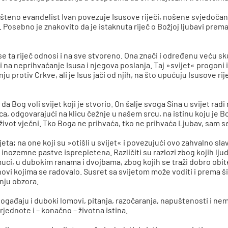
ešteno evanđelist Ivan povezuje Isusove riječi, nošene svjedočanstv
. Posebno je znakovito da je istaknuta riječ o Božjoj ljubavi prema
 se ta riječ odnosi i na sve stvoreno. Ona znači i određenu veću sk
i na neprihvaćanje Isusa i njegova poslanja. Taj »svijet« progoni 
u protiv Crkve, ali je Isus jači od njih, na što upućuju Isusove rij
a Bog voli svijet koji je stvorio. On šalje svoga Sina u svijet radi
ca, odgovarajući na klicu čežnje u našem srcu, na istinu koju je
 život vječni. Tko Boga ne prihvaća, tko ne prihvaća Ljubav, sam s
eta; na one koji su »otišli u svijet« i povezujući ovo zahvalno sl
 inozemne pastve isprepletena. Različiti su razlozi zbog kojih lju
ci, u dubokim ranama i dvojbama, zbog kojih se traži dobro obitelji
ovi kojima se radovalo. Susret sa svijetom može voditi i prema š
nju obzora.
ogađaju i duboki lomovi, pitanja, razočaranja, napuštenosti i nem
rjednote i – konačno – životna istina.