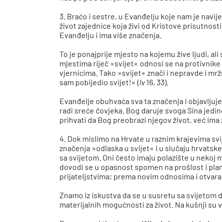
3. Braćo i sestre, u Evanđelju koje nam je navij
život zajednice koja živi od Kristove prisutnosti
Evanđelju i ima više značenja.
To je ponajprije mjesto na kojemu žive ljudi, ali
mjestima riječ »svijet« odnosi se na protivnike 
vjernicima. Tako »svijet« znači i nepravde i mržnj
sam pobijedio svijet!« (
Iv
16, 33).
Evanđelje obuhvaća sva ta značenja i objavljuje d
radi sreće čovjeka. Bog daruje svoga Sina jedin
prihvati da Bog preobrazi njegov život, već ima
4. Dok mislimo na Hrvate u raznim krajevima svij
značenja »odlaska u svijet« i u slučaju hrvatske
sa svijetom. Oni često imaju polazište u nekoj mu
dovodi se u opasnost spomen na prošlost i plan
prijateljstvima; prema novim odnosima i otvara
Znamo iz iskustva da se u susretu sa svijetom d
materijalnih mogućnosti za život. Na kušnji su v