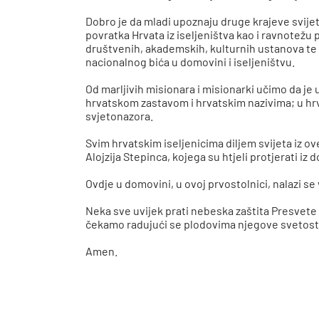
Dobro je da mladi upoznaju druge krajeve svijet
povratka Hrvata iz iseljeništva kao i ravnotež
društvenih, akademskih, kulturnih ustanova te 
nacionalnog bića u domovini i iseljeništvu.
Od marljivih misionara i misionarki učimo da je u
hrvatskom zastavom i hrvatskim nazivima; u hrva
svjetonazora.
Svim hrvatskim iseljenicima diljem svijeta iz o
Alojzija Stepinca, kojega su htjeli protjerati iz
Ovdje u domovini, u ovoj prvostolnici, nalazi s
Neka sve uvijek prati nebeska zaštita Presvete 
čekamo radujući se plodovima njegove svetost
Amen.