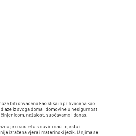
može biti shvaćena kao slika ili prihvaćena kao
 odlaze iz svoga doma i domovine u nesigurnost,
 se činjenicom, nažalost, suočavamo i danas.
žno je u susretu s novim naći mjesto i
ije izražena vjera i materinski jezik. U njima se