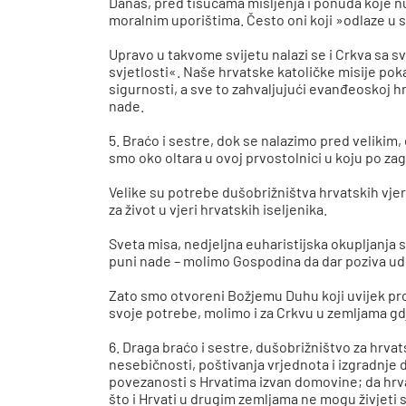
Danas, pred tisućama mišljenja i ponuda koje n
moralnim uporištima. Često oni koji »odlaze u s
Upravo u takvome svijetu nalazi se i Crkva sa svo
svjetlosti«. Naše hrvatske katoličke misije po
sigurnosti, a sve to zahvaljujući evanđeoskoj hra
nade.
5. Braćo i sestre, dok se nalazimo pred velikim
smo oko oltara u ovoj prvostolnici u koju po zag
Velike su potrebe dušobrižništva hrvatskih vjer
za život u vjeri hrvatskih iseljenika.
Sveta misa, nedjeljna euharistijska okupljanja 
puni nade – molimo Gospodina da dar poziva ud
Zato smo otvoreni Božjemu Duhu koji uvijek pro
svoje potrebe, molimo i za Crkvu u zemljama gd
6. Draga braćo i sestre, dušobrižništvo za hrvat
nesebičnosti, poštivanja vrjednota i izgradnje 
povezanosti s Hrvatima izvan domovine; da hrva
što i Hrvati u drugim zemljama ne mogu živjeti