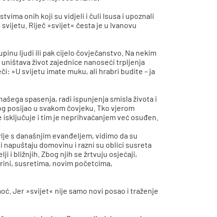
ima onih koji su vidjeli i čuli Isusa i upoznali
 svijetu. Riječ »svijet« česta je u Ivanovu
upinu ljudi ili pak cijelo čovječanstvo. Na nekim
i uništava život zajednice nanoseći trpljenja
eči: »U svijetu imate muku, ali hrabri budite – ja
 našega spasenja, radi ispunjenja smisla života i
 Bog posijao u svakom čovjeku. Tko vjerom
e isključuje i tim je neprihvaćanjem već osuđen.
avlje s današnjim evanđeljem, vidimo da su
di napuštaju domovinu i razni su oblici susreta
 i bližnjih. Zbog njih se žrtvuju osjećaji,
irini, susretima, novim početcima,
oć. Jer »svijet« nije samo novi posao i traženje