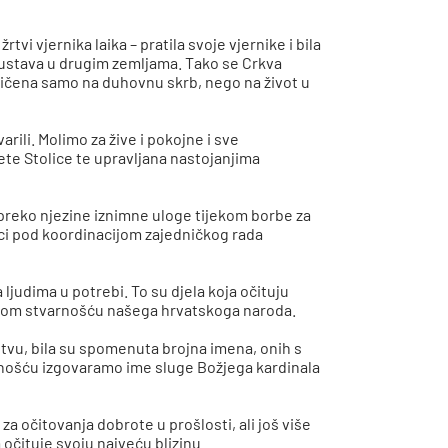
tvi vjernika laika – pratila svoje vjernike i bila
iskustava u drugim zemljama. Tako se Crkva
ničena samo na duhovnu skrb, nego na život u
rili. Molimo za žive i pokojne i sve
te Stolice te upravljana nastojanjima
preko njezine iznimne uloge tijekom borbe za
ci pod koordinacijom zajedničkog rada
judima u potrebi. To su djela koja očituju
votnom stvarnošću našega hrvatskoga naroda.
tvu, bila su spomenuta brojna imena, onih s
zahvalnošću izgovaramo ime sluge Božjega kardinala
za očitovanja dobrote u prošlosti, ali još više
čituje svoju najveću blizinu.