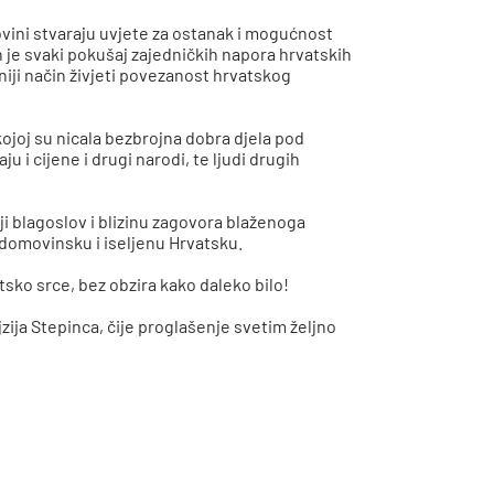
ovini stvaraju uvjete za ostanak i mogućnost
 je svaki pokušaj zajedničkih napora hrvatskih
iji način živjeti povezanost hrvatskog
 kojoj su nicala bezbrojna dobra djela pod
i cijene i drugi narodi, te ljudi drugih
ji blagoslov i blizinu zagovora blaženoga
a domovinsku i iseljenu Hrvatsku.
tsko srce, bez obzira kako daleko bilo!
zija Stepinca, čije proglašenje svetim željno