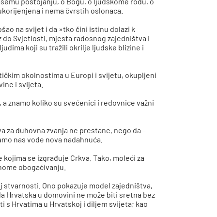
našemu postojanju, o Bogu, o ljudskome rodu, o
 ukorijenjena i nema čvrstih oslonaca.
o na svijet i da »tko čini istinu dolazi k
 do Svjetlosti, mjesta radosnog zajedništva i
dima koji su tražili okrilje ljudske blizine i
ičkim okolnostima u Europi i svijetu, okupljeni
ine i svijeta.
 a znamo koliko su svećenici i redovnice važni
tva za duhovna zvanja ne prestane, nego da –
 kamo nas vode nova nadahnuća.
 kojima se izgrađuje Crkva. Tako, moleći za
amnome obogaćivanju.
noj stvarnosti. Ono pokazuje model zajedništva,
 da Hrvatska u domovini ne može biti sretna bez
s Hrvatima u Hrvatskoj i diljem svijeta; kao