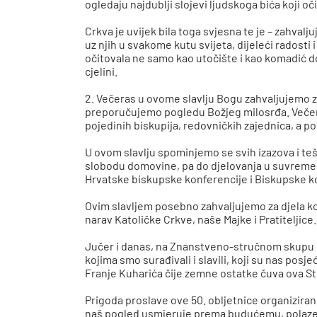
ogledaju najdublji slojevi ljudskoga bića koji o
Crkva je uvijek bila toga svjesna te je – zahvalju
uz njih u svakome kutu svijeta, dijeleći radosti
očitovala ne samo kao utočište i kao komadić 
cjelini.
2. Večeras u ovome slavlju Bogu zahvaljujemo za 
preporučujemo pogledu Božjeg milosrđa. Večeras
pojedinih biskupija, redovničkih zajednica, a 
U ovom slavlju spominjemo se svih izazova i t
slobodu domovine, pa do djelovanja u suvremen
Hrvatske biskupske konferencije i Biskupske k
Ovim slavljem posebno zahvaljujemo za djela koj
narav Katoličke Crkve, naše Majke i Pratiteljic
Jučer i danas, na Znanstveno-stručnom skupu o 
kojima smo surađivali i slavili, koji su nas posje
Franje Kuharića čije zemne ostatke čuva ova S
Prigoda proslave ove 50. obljetnice organizirane
naš pogled usmjeruje prema budućemu, polazeći