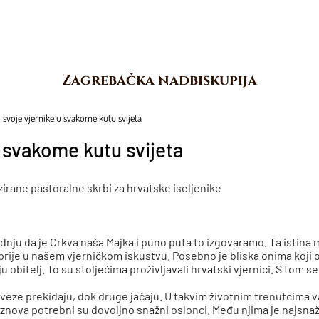
Zagrebačka nadbiskupija
i svoje vjernike u svakome kutu svijeta
u svakome kutu svijeta
zirane pastoralne skrbi za hrvatske iseljenike
vrdnju da je Crkva naša Majka i puno puta to izgovaramo. Ta istina 
jprije u našem vjerničkom iskustvu. Posebno je bliska onima koji
ju obitelj. To su stoljećima proživljavali hrvatski vjernici. S tom
veze prekidaju, dok druge jačaju. U takvim životnim trenutcima va
iznova potrebni su dovoljno snažni oslonci. Među njima je najsnažn