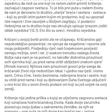
zajednicu da moli za one koji će netom zatim primiti krštenje,
zazivajući zagovor svetaca. To je bilo prvi puta u našem životu
da nam je darovano to društvo „starije" braće i sestara - svetaca
- koji su prošli istim putem kojim mi prolazimo, koji su upoznali
iste napore i žive zauvijek u Božjem zagrljaju. U poslanici
Hebrejima se to društvo koje nas okružuje opisuje izrazom „toliki
oblak svjedoka" (12,1). Eto što su sveci: mnoštvo svjedoka.
Kršćani u svojoj borbi protiv zla ne očajavaju. Kršćanstvo gaji
nepokolebljivo povjerenje: ne vjeruje da negativne i razorne sile
mogu pobijediti. Posljednju riječ nad čovjekovom povijesti
nemaju mržnja, smrt i rat. U svakom trenutku našega života
Božja ruka nam je na pomoći, no također diskretna prisutnost
svih vjernika koji „su pred nama otišli obilježeni znakom vjere"
(Rimski kanon). Njihova nam prisutnost govori prije svega da
kršćanski život nije nedostižan ideal. I ujedno nas tješi: nismo
sami, Crkvu čine, često bezimena, nebrojena braća i sestre, koji
su otišli pred nama i koji su djelovanjem Duha Svetoga uključeni
u ono kroz što u svom životu prolaze oni koji su još uvijek na ovoj
zemlji.
Krštenje nije jedina prilika u kojoj se utječemo zagovoru svetaca
koji označava hod kršćanskog života. Kada dvoje zaručnika
posvećuju svoju ljubav u sakramentu ženidbe, za njih se
ponovno – ovaj puta za njih dvoje kao bračni par – zaziva