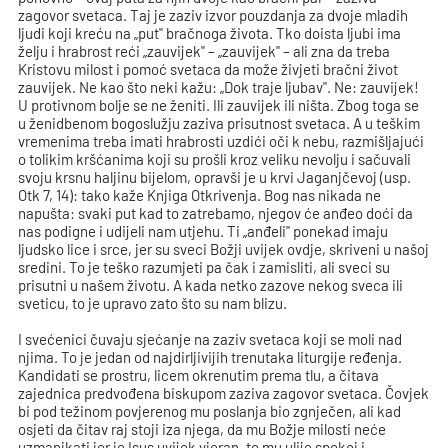
zagovor svetaca. Taj je zaziv izvor pouzdanja za dvoje mladih
ljudi koji kreću na „put" bračnoga života. Tko doista ljubi ima
želju i hrabrost reći „zauvijek" – „zauvijek" – ali zna da treba
Kristovu milost i pomoć svetaca da može živjeti bračni život
zauvijek. Ne kao što neki kažu: „Dok traje ljubav". Ne: zauvijek!
U protivnom bolje se ne ženiti. Ili zauvijek ili ništa. Zbog toga se
u ženidbenom bogoslužju zaziva prisutnost svetaca. A u teškim
vremenima treba imati hrabrosti uzdići oči k nebu, razmišljajući
o tolikim kršćanima koji su prošli kroz veliku nevolju i sačuvali
svoju krsnu haljinu bijelom, opravši je u krvi Jaganjčevoj (usp.
Otk 7, 14): tako kaže Knjiga Otkrivenja. Bog nas nikada ne
napušta: svaki put kad to zatrebamo, njegov će anđeo doći da
nas podigne i udijeli nam utjehu. Ti „anđeli" ponekad imaju
ljudsko lice i srce, jer su sveci Božji uvijek ovdje, skriveni u našoj
sredini. To je teško razumjeti pa čak i zamisliti, ali sveci su
prisutni u našem životu. A kada netko zazove nekog sveca ili
sveticu, to je upravo zato što su nam blizu.
I svećenici čuvaju sjećanje na zaziv svetaca koji se moli nad
njima. To je jedan od najdirljivijih trenutaka liturgije ređenja.
Kandidati se prostru, licem okrenutim prema tlu, a čitava
zajednica predvođena biskupom zaziva zagovor svetaca. Čovjek
bi pod težinom povjerenog mu poslanja bio zgnječen, ali kad
osjeti da čitav raj stoji iza njega, da mu Božje milosti neće
uzmanjkati jer je Isus uvijek vjeran, to mu ulije spokoj i