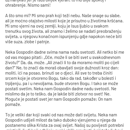
ohrabrenje. Nismo sami!
A što smo mi? Mi smo prah koji teži nebu. Naše snage su slabe,
ali je moćno otajstvo milosti koje je prisutno u životima kršćana.
Mi smo vjerni na ovoj zemlji, koju je Isus ljubio u svakom
trenutku svog života, ali znamo i želimo se nadati preobraženju
svijeta, u njegovu konačnom ispunjenju gdje napokon neće biti
više suza, zlobe i patnje.
Neka Gospodin dadne svima nama nadu svetosti. Ali netko bi me
od vas mogao pitati: „Oče, može li se biti svet u svakodnevnom
životu?" Da, da, može. „Ali znači li to da moramo moliti po cijeli
dan?" Ne, to znači da moraš obavljati svoje dužnosti kroz dan:
moliti, ići na posao, brinuti se o djeci. Ali sve to treba činiti
srcem koje je otvoreno Bogu, tako da rad, također u bolesti i
trpljenju, pa i u nevoljama, bude otvoren Bogu. I tako se može
postati svetim. Neka nam Gospodin dadne nadu svetosti. Ne
mislimo da je to teško, da je lakše biti zlotvor no svet! Ne.
Moguće je postati svet jer nam Gospodin pomaže; On nam
pomaže.
To je veliki dar koji svaki od nas može dati svijetu. Neka nam
Gospodin udijeli milost da tako duboko vjerujemo u njega da
postanemo slika Krista za ovaj svijet. Našoj su povijesti potrebni