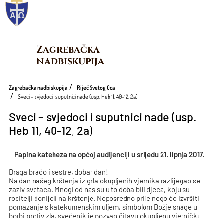
Zagrebačka 
nadbiskupija
Zagrebačka nadbiskupija
Riječ Svetog Oca
Sveci – svjedoci i suputnici nade (usp. Heb 11, 40-12, 2a)
Sveci – svjedoci i suputnici nade (usp.
Heb 11, 40-12, 2a)
Papina kateheza na općoj audijenciji u srijedu 21. lipnja 2017.
Draga braćo i sestre, dobar dan!
Na dan našeg krštenja iz grla okupljenih vjernika razlijegao se
zaziv svetaca. Mnogi od nas su u to doba bili djeca, koju su
roditelji donijeli na krštenje. Neposredno prije nego će izvršiti
pomazanje s katekumenskim uljem, simbolom Božje snage u
borbi protiv zla, svećenik je pozvao čitavu okupljenu vjerničku