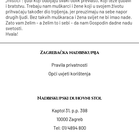
„mistici": ljudi koji odbijaju svaki oblik prevlasti, koji teže ljubavi
i bratstvu. Trebaju nam muškarci i žene koji u svojem životu
prihvaćaju također dio trpljenja, jer preuzimaju na sebe napor
drugih ljudi. Bez takvih muškaraca i žena svijet ne bi imao nade.
Zato vam želim – a želim to i sebi – da nam Gospodin dadne nadu
svetosti.
Hvala!
Zagrebačka nadbiskupija
Pravila privatnosti
Opći uvjeti korištenja
Nadbiskupski duhovni stol
Kaptol 31, p.p. 398
10000 Zagreb
Tel:
01/4894 800