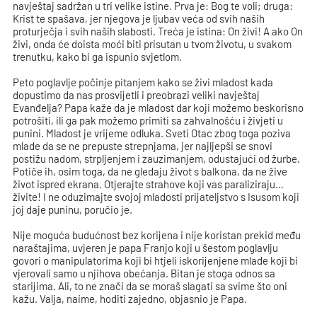
navještaj sadržan u tri velike istine. Prva je: Bog te voli; druga:
Krist te spašava, jer njegova je ljubav veća od svih naših
proturječja i svih naših slabosti. Treća je istina: On živi! A ako On
živi, onda će doista moći biti prisutan u tvom životu, u svakom
trenutku, kako bi ga ispunio svjetlom.
Peto poglavlje počinje pitanjem kako se živi mladost kada
dopustimo da nas prosvijetli i preobrazi veliki navještaj
Evanđelja? Papa kaže da je mladost dar koji možemo beskorisno
potrošiti, ili ga pak možemo primiti sa zahvalnošću i živjeti u
punini. Mladost je vrijeme odluka. Sveti Otac zbog toga poziva
mlade da se ne prepuste strepnjama, jer najljepši se snovi
postižu nadom, strpljenjem i zauzimanjem, odustajući od žurbe.
Potiče ih, osim toga, da ne gledaju život s balkona, da ne žive
život ispred ekrana. Otjerajte strahove koji vas paraliziraju…
živite! I ne oduzimajte svojoj mladosti prijateljstvo s Isusom koji
joj daje puninu, poručio je.
Nije moguća budućnost bez korijena i nije koristan prekid među
naraštajima, uvjeren je papa Franjo koji u šestom poglavlju
govori o manipulatorima koji bi htjeli iskorijenjene mlade koji bi
vjerovali samo u njihova obećanja. Bitan je stoga odnos sa
starijima. Ali, to ne znači da se moraš slagati sa svime što oni
kažu. Valja, naime, hoditi zajedno, objasnio je Papa.