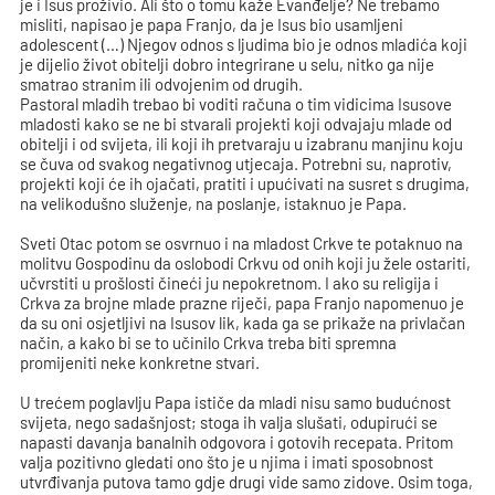
je i Isus proživio. Ali što o tomu kaže Evanđelje? Ne trebamo
misliti, napisao je papa Franjo, da je Isus bio usamljeni
adolescent (…) Njegov odnos s ljudima bio je odnos mladića koji
je dijelio život obitelji dobro integrirane u selu, nitko ga nije
smatrao stranim ili odvojenim od drugih.
Pastoral mladih trebao bi voditi računa o tim vidicima Isusove
mladosti kako se ne bi stvarali projekti koji odvajaju mlade od
obitelji i od svijeta, ili koji ih pretvaraju u izabranu manjinu koju
se čuva od svakog negativnog utjecaja. Potrebni su, naprotiv,
projekti koji će ih ojačati, pratiti i upućivati na susret s drugima,
na velikodušno služenje, na poslanje, istaknuo je Papa.
Sveti Otac potom se osvrnuo i na mladost Crkve te potaknuo na
molitvu Gospodinu da oslobodi Crkvu od onih koji ju žele ostariti,
učvrstiti u prošlosti čineći ju nepokretnom. I ako su religija i
Crkva za brojne mlade prazne riječi, papa Franjo napomenuo je
da su oni osjetljivi na Isusov lik, kada ga se prikaže na privlačan
način, a kako bi se to učinilo Crkva treba biti spremna
promijeniti neke konkretne stvari.
U trećem poglavlju Papa ističe da mladi nisu samo budućnost
svijeta, nego sadašnjost; stoga ih valja slušati, odupirući se
napasti davanja banalnih odgovora i gotovih recepata. Pritom
valja pozitivno gledati ono što je u njima i imati sposobnost
utvrđivanja putova tamo gdje drugi vide samo zidove. Osim toga,