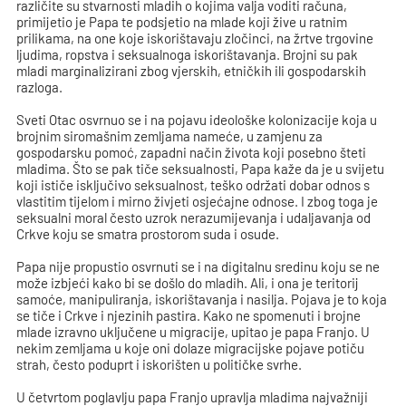
različite su stvarnosti mladih o kojima valja voditi računa,
primijetio je Papa te podsjetio na mlade koji žive u ratnim
prilikama, na one koje iskorištavaju zločinci, na žrtve trgovine
ljudima, ropstva i seksualnoga iskorištavanja. Brojni su pak
mladi marginalizirani zbog vjerskih, etničkih ili gospodarskih
razloga.
Sveti Otac osvrnuo se i na pojavu ideološke kolonizacije koja u
brojnim siromašnim zemljama nameće, u zamjenu za
gospodarsku pomoć, zapadni način života koji posebno šteti
mladima. Što se pak tiče seksualnosti, Papa kaže da je u svijetu
koji ističe isključivo seksualnost, teško održati dobar odnos s
vlastitim tijelom i mirno živjeti osjećajne odnose. I zbog toga je
seksualni moral često uzrok nerazumijevanja i udaljavanja od
Crkve koju se smatra prostorom suda i osude.
Papa nije propustio osvrnuti se i na digitalnu sredinu koju se ne
može izbjeći kako bi se došlo do mladih. Ali, i ona je teritorij
samoće, manipuliranja, iskorištavanja i nasilja. Pojava je to koja
se tiče i Crkve i njezinih pastira. Kako ne spomenuti i brojne
mlade izravno uključene u migracije, upitao je papa Franjo. U
nekim zemljama u koje oni dolaze migracijske pojave potiču
strah, često poduprt i iskorišten u političke svrhe.
U četvrtom poglavlju papa Franjo upravlja mladima najvažniji