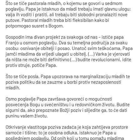
Što se tiče pastorala mladih, o kojemu se govori u sedmom
poglavlju, Papa je istaknuo da mladi trebaju imati glavnu ulogu;
valja ih voditi i pratiti, ali trebaju biti slobodni pronalaziti nove
putove. Pastoral mladih treba biti fleksibilan kako bi
potpomogao susret s Bogom.
Gospodin ima divan projekt za svakoga od nas – ističe papa
Franjo u osmom poglavlju. Dva su temeljna područja za svaku
osobu: osnivanje obitelji i posao. Unatoč svim teškoćama, Papa
jamči mladima da vrijedi ulagati u obitelj. (…) Varka je vjerovati
da ništa ne može biti definitivno (…) budite revolucionarni, idite
protiv struje, potiče Papa.
Što se tiče posla, Papa upozorava na marginalizaciju mladih te
poziva politiku da se zauzme u borbi protiv nezaposlenosti
mladih.
Osmo poglavlje Papa završava govoreći o mogućnosti
posvećenja Bogu u svećeništvu i u redovničkom životu. Budite
sigurni da, ako prepoznate Božji poziv i slijedite ga, to će dati
puninu vašem životu.
Otkrivanje vlastitoga poziva zadaća je koja zahtijeva prostore
samoće i tišine; to je osobna odluka, istaknuo je Papa u
posljednjem poglavlju. Od onih koji u tomu pomažu mladima