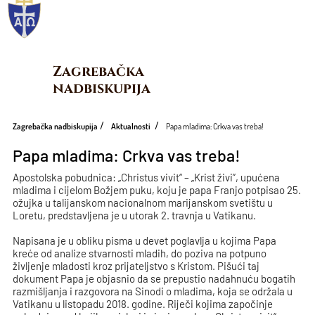
Zagrebačka 
nadbiskupija
Zagrebačka nadbiskupija
Aktualnosti
Papa mladima: Crkva vas treba!
Papa mladima: Crkva vas treba!
Apostolska pobudnica: „Christus vivit“ – „Krist živi”, upućena
mladima i cijelom Božjem puku, koju je papa Franjo potpisao 25.
ožujka u talijanskom nacionalnom marijanskom svetištu u
Loretu, predstavljena je u utorak 2. travnja u Vatikanu.
Napisana je u obliku pisma u devet poglavlja u kojima Papa
kreće od analize stvarnosti mladih, do poziva na potpuno
življenje mladosti kroz prijateljstvo s Kristom. Pišući taj
dokument Papa je objasnio da se prepustio nadahnuću bogatih
razmišljanja i razgovora na Sinodi o mladima, koja se održala u
Vatikanu u listopadu 2018. godine. Riječi kojima započinje