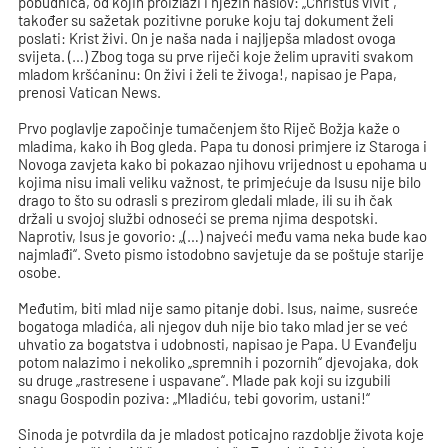
pobudnica, od kojih proizlazi i njezin naslov: „Christus vivit“,
također su sažetak pozitivne poruke koju taj dokument želi
poslati: Krist živi. On je naša nada i najljepša mladost ovoga
svijeta. (…) Zbog toga su prve riječi koje želim upraviti svakom
mladom kršćaninu: On živi i želi te živoga!, napisao je Papa,
prenosi Vatican News.
Prvo poglavlje započinje tumačenjem što Riječ Božja kaže o
mladima, kako ih Bog gleda. Papa tu donosi primjere iz Staroga i
Novoga zavjeta kako bi pokazao njihovu vrijednost u epohama u
kojima nisu imali veliku važnost, te primjećuje da Isusu nije bilo
drago to što su odrasli s prezirom gledali mlade, ili su ih čak
držali u svojoj službi odnoseći se prema njima despotski.
Naprotiv, Isus je govorio: „(…) najveći među vama neka bude kao
najmlađi“. Sveto pismo istodobno savjetuje da se poštuje starije
osobe.
Međutim, biti mlad nije samo pitanje dobi. Isus, naime, susreće
bogatoga mladića, ali njegov duh nije bio tako mlad jer se već
uhvatio za bogatstva i udobnosti, napisao je Papa. U Evanđelju
potom nalazimo i nekoliko „spremnih i pozornih“ djevojaka, dok
su druge „rastresene i uspavane“. Mlade pak koji su izgubili
snagu Gospodin poziva: „Mladiću, tebi govorim, ustani!“
Sinoda je potvrdila da je mladost poticajno razdoblje života koje