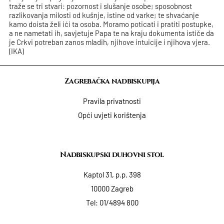
traže se tri stvari: pozornost i slušanje osobe; sposobnost
razlikovanja milosti od kušnje, istine od varke; te shvaćanje
kamo doista želi ići ta osoba. Moramo poticati i pratiti postupke,
a ne nametati ih, savjetuje Papa te na kraju dokumenta ističe da
je Crkvi potreban zanos mladih, njihove intuicije i njihova vjera.
(IKA)
Zagrebačka nadbiskupija
Pravila privatnosti
Opći uvjeti korištenja
Nadbiskupski duhovni stol
Kaptol 31, p.p. 398
10000 Zagreb
Tel:
01/4894 800