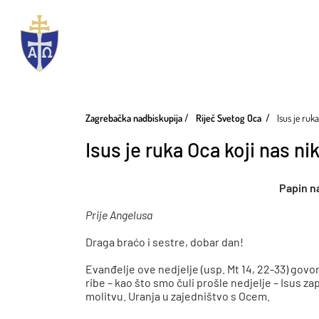
Zagrebačka nadbiskupija
Riječ Svetog Oca
Isus je ruk
Isus je ruka Oca koji nas n
Papin na
Prije Angelusa
Draga braćo i sestre, dobar dan!
Evanđelje ove nedjelje (usp. Mt 14, 22-33) gov
ribe – kao što smo čuli prošle nedjelje – Isus 
molitvu. Uranja u zajedništvo s Ocem.