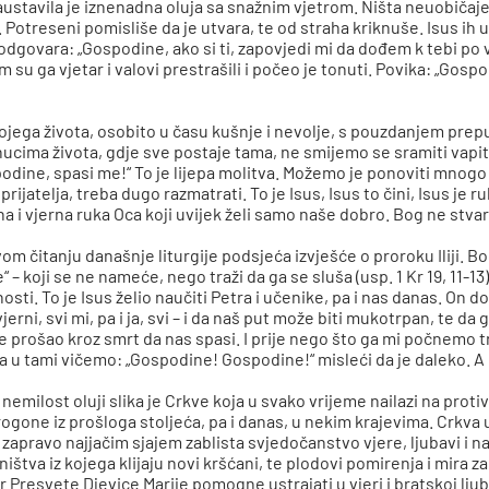
 zaustavila je iznenadna oluja sa snažnim vjetrom. Ništa neuobič
 Potreseni pomisliše da je utvara, te od straha kriknuše. Isus ih
odgovara: „Gospodine, ako si ti, zapovjedi mi da dođem k tebi po vo
 su ga vjetar i valovi prestrašili i počeo je tonuti. Povika: „Gospo
vojega života, osobito u času kušnje i nevolje, s pouzdanjem pr
ucima života, gdje sve postaje tama, ne smijemo se sramiti vapiti
podine, spasi me!“ To je lijepa molitva. Možemo je ponoviti mnogo
rijatelja, treba dugo razmatrati. To je Isus, Isus to čini, Isus je 
a i vjerna ruka Oca koji uvijek želi samo naše dobro. Bog ne stva
rvom čitanju današnje liturgije podsjeća izvješće o proroku Iliji. 
 – koji se ne nameće, nego traži da ga se sluša (usp. 1 Kr 19, 11-13)
osti. To je Isus želio naučiti Petra i učenike, pa i nas danas. On
erni, svi mi, pa i ja, svi – i da naš put može biti mukotrpan, te da
e prošao kroz smrt da nas spasi. I prije nego što ga mi počnemo tr
a u tami vičemo: „Gospodine! Gospodine!“ misleći da je daleko. A 
emilost oluji slika je Crkve koja u svako vrijeme nailazi na proti
ne iz prošloga stoljeća, pa i danas, u nekim krajevima. Crkva u 
 zapravo najjačim sjajem zablista svjedočanstvo vjere, ljubavi i n
tva iz kojega klijaju novi kršćani, te plodovi pomirenja i mira za 
Presvete Djevice Marije pomogne ustrajati u vjeri i bratskoj ljub