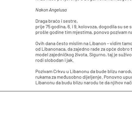
Nakon Angelusa
Draga braćo i sestre,
prije 75 godina, 6. i 9. kolovoza, dogodila su
prošle godine tim mjestima, ponovo pozivam na 
Ovih dana često mislim na Libanon – vidim tamo
od Libanonaca, da zajedno rade za opće dobro te 
model zajedničkog života. Sigurno, taj je suži
rodi slobodan i jak.
Pozivam Crkvu u Libanonu da bude blizu narodu k
rukama za međusobno dijeljenje. Ponovno upuću
Libanonu da budu blizu narodu te da njihov nač