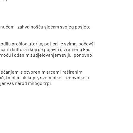
 ganućem i zahvalnošću sjećam svojeg posjeta
dila prošlog utorka, poticaj je svima, počevši
čitih kultura i koji se pojavio u vremenu kao
 pomoću i odanim sudjelovanjem sviju, ponovno
osjećanjem, s otvorenim srcem i raširenim
. I molim biskupe, svećenike i redovnike u
jer vaš narod mnogo trpi.