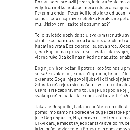
Dok su noću prelazili jezero, lađu s učenicima
vidjeli da netko hoda po moru i ide prema njima.
Petar mu onda – Petar koji je bio jako odlučan – 
sišao s lađe i napravio nekoliko koraka, no potom
mu: „Malovjerni, zašto si posumnjao?“
To je izvješće poziv da se u svakom trenutku s
strah i kad nam se čini da tonemo, u teškim tren
Kucati na vrata Božjeg srca, Isusova srca: „Gos
gesti koji odmah pruža ruku i hvata ruku svojeg p
vjerna ruka Oca koji nas nikad ne napušta, snažn
Bog nije vihor, požar ili potres, kao što nas u p
se kaže ovako: on je ona „nît gromoglasne tišine“
okrenuto Bogu, njegovoj ljubavi i očinskoj nježn
žalosti, naša vjera siromašna – svi smo mi malovj
Uskrsli! Ne zaboravimo to: On je Gospodin koji j
svakog našeg pada, daje nam rasti u vjeri. Možd
Takav je Gospodin. Lađa prepuštena na milost i n
pomislimo samo na određene duge i žestoke progo
ju je Bog napustio. No, upravo u tim trenutcima
Crkvi daruje milost svjedočanstva sve do mučeniš
krizu naše povjerenje u Boga, neka nam zagovor 