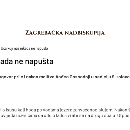
Zagrebačka nadbiskupija
a Oca koji nas nikada ne napušta
ikada ne napušta
govor prije i nakon molitve Anđeo Gospodnji u nedjelju 9. kolov
ori o Isusu koji hoda po vodama jezera zahvaćenog olujom. Nakon š
zapovijeda učenicima da uđu u lađu i vrate se na drugu obalu. Otpu