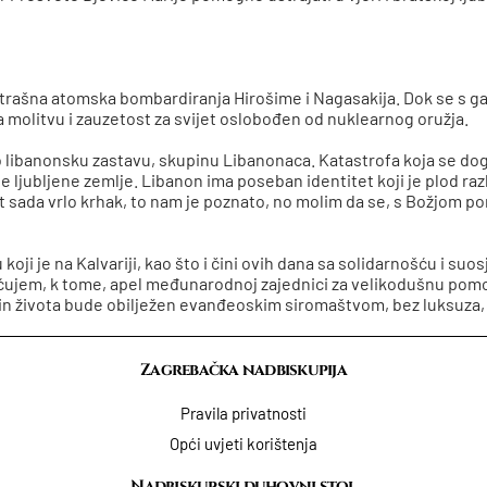
 se strašna atomska bombardiranja Hirošime i Nagasakija. Dok se s
molitvu i zauzetost za svijet oslobođen od nuklearnog oružja.
 libanonsku zastavu, skupinu Libanonaca. Katastrofa koja se dogo
ljubljene zemlje. Libanon ima poseban identitet koji je plod razli
vot sada vrlo krhak, to nam je poznato, no molim da se, s Božjom
oji je na Kalvariji, kao što i čini ovih dana sa solidarnošću i su
jem, k tome, apel međunarodnoj zajednici za velikodušnu pomoć
in života bude obilježen evanđeoskim siromaštvom, bez luksuza, 
Zagrebačka nadbiskupija
Pravila privatnosti
Opći uvjeti korištenja
Nadbiskupski duhovni stol