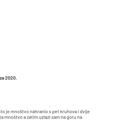
oza 2020.
to je mnoštvo nahranio s pet kruhova i dvije
šta mnoštvo a zatim uzlazi sam na goru na