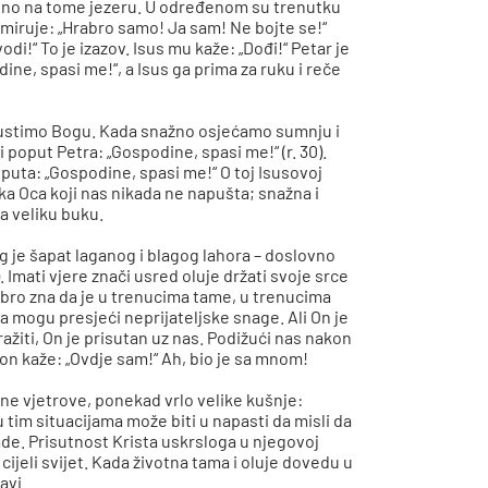
ajeno na tome jezeru. U određenom su trenutku
 umiruje: „Hrabro samo! Ja sam! Ne bojte se!“
di!“ To je izazov. Isus mu kaže: „Dođi!“ Petar je
dine, spasi me!“, a Isus ga prima za ruku i reče
epustimo Bogu. Kada snažno osjećamo sumnju i
 poput Petra: „Gospodine, spasi me!“ (r. 30).
 puta: „Gospodine, spasi me!“ O toj Isusovoj
ruka Oca koji nas nikada ne napušta; snažna i
ra veliku buku.
Bog je šapat laganog i blagog lahora – doslovno
. Imati vjere znači usred oluje držati svoje srce
 dobro zna da je u trenucima tame, u trenucima
 ga mogu presjeći neprijateljske snage. Ali On je
ažiti, On je prisutan uz nas. Podižući nas nakon
on kaže: „Ovdje sam!“ Ah, bio je sa mnom!
vne vjetrove, ponekad vrlo velike kušnje:
tim situacijama može biti u napasti da misli da
ade. Prisutnost Krista uskrsloga u njegovoj
cijeli svijet. Kada životna tama i oluje dovedu u
avi.