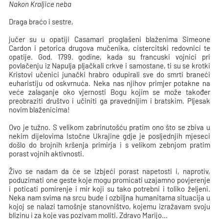
Nakon Kraljice neba
Draga braćo i sestre,
jučer su u opatiji Casamari proglašeni blaženima Simeone
Cardon i petorica drugova mučenika, cistercitski redovnici te
opatije. God. 1799. godine, kada su francuski vojnici pri
povlačenju iz Napulja pljačkali crkve i samostane, ti su se krotki
Kristovi učenici junački hrabro odupirali sve do smrti braneći
euharistiju od oskvrnuća. Neka nas njihov primjer potakne na
veće zalaganje oko vjernosti Bogu kojim se može također
preobraziti društvo i učiniti ga pravednijim i bratskim. Pljesak
novim blaženicima!
Ovo je tužno. S velikom zabrinutošću pratim ono što se zbiva u
nekim dijelovima Istočne Ukrajine gdje je posljednjih mjeseci
došlo do brojnih kršenja primirja i s velikom zebnjom pratim
porast vojnih aktivnosti.
Živo se nadam da će se izbjeći porast napetosti i, naprotiv,
poduzimati one geste koje mogu promicati uzajamno povjerenje
i poticati pomirenje i mir koji su tako potrebni i toliko željeni.
Neka nam svima na srcu bude i ozbiljna humanitarna situacija u
kojoj se nalazi tamošnje stanovništvo, kojemu izražavam svoju
blizinu i za koje vas pozivam moliti. Zdravo Marijo…