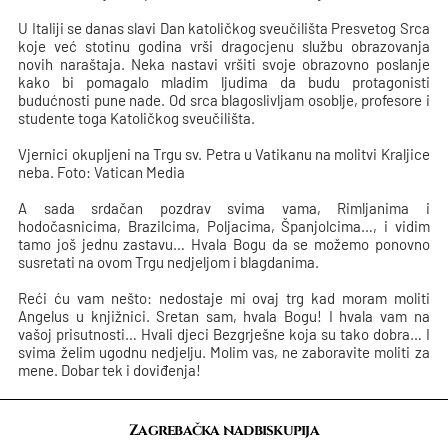
U Italiji se danas slavi Dan katoličkog sveučilišta Presvetog Srca
koje već stotinu godina vrši dragocjenu službu obrazovanja
novih naraštaja. Neka nastavi vršiti svoje obrazovno poslanje
kako bi pomagalo mladim ljudima da budu protagonisti
budućnosti pune nade. Od srca blagoslivljam osoblje, profesore i
studente toga Katoličkog sveučilišta.
Vjernici okupljeni na Trgu sv. Petra u Vatikanu na molitvi Kraljice
neba. Foto: Vatican Media
A sada srdačan pozdrav svima vama, Rimljanima i
hodočasnicima, Brazilcima, Poljacima, Španjolcima…, i vidim
tamo još jednu zastavu… Hvala Bogu da se možemo ponovno
susretati na ovom Trgu nedjeljom i blagdanima.
Reći ću vam nešto: nedostaje mi ovaj trg kad moram moliti
Angelus u knjižnici. Sretan sam, hvala Bogu! I hvala vam na
vašoj prisutnosti… Hvali djeci Bezgrješne koja su tako dobra… I
svima želim ugodnu nedjelju. Molim vas, ne zaboravite moliti za
mene. Dobar tek i doviđenja!
Zagrebačka nadbiskupija