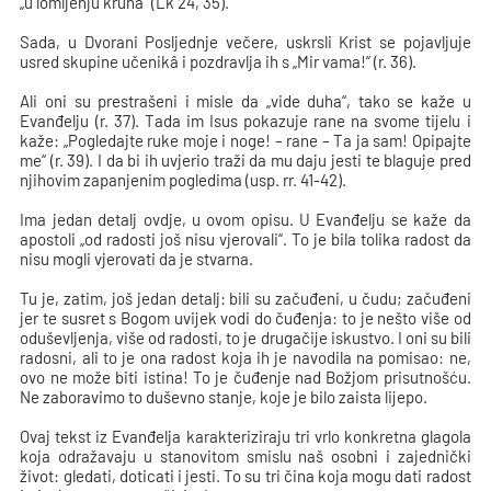
„u lomljenju kruha“ (Lk 24, 35).
Sada, u Dvorani Posljednje večere, uskrsli Krist se pojavljuje
usred skupine učenikâ i pozdravlja ih s „Mir vama!“ (r. 36).
Ali oni su prestrašeni i misle da „vide duha“, tako se kaže u
Evanđelju (r. 37). Tada im Isus pokazuje rane na svome tijelu i
kaže: „Pogledajte ruke moje i noge! – rane – Ta ja sam! Opipajte
me“ (r. 39). I da bi ih uvjerio traži da mu daju jesti te blaguje pred
njihovim zapanjenim pogledima (usp. rr. 41-42).
Ima jedan detalj ovdje, u ovom opisu. U Evanđelju se kaže da
apostoli „od radosti još nisu vjerovali“. To je bila tolika radost da
nisu mogli vjerovati da je stvarna.
Tu je, zatim, još jedan detalj: bili su začuđeni, u čudu; začuđeni
jer te susret s Bogom uvijek vodi do čuđenja: to je nešto više od
oduševljenja, više od radosti, to je drugačije iskustvo. I oni su bili
radosni, ali to je ona radost koja ih je navodila na pomisao: ne,
ovo ne može biti istina! To je čuđenje nad Božjom prisutnošću.
Ne zaboravimo to duševno stanje, koje je bilo zaista lijepo.
Ovaj tekst iz Evanđelja karakteriziraju tri vrlo konkretna glagola
koja odražavaju u stanovitom smislu naš osobni i zajednički
život: gledati, doticati i jesti. To su tri čina koja mogu dati radost