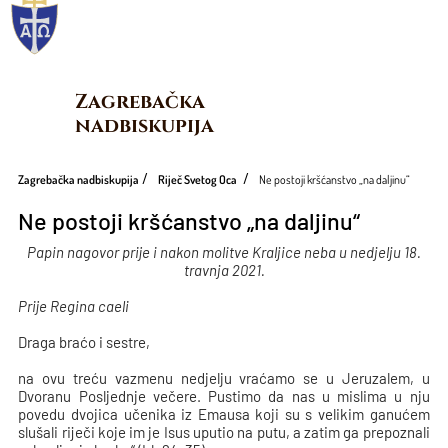
Zagrebačka 
nadbiskupija
Zagrebačka nadbiskupija
Riječ Svetog Oca
Ne postoji kršćanstvo „na daljinu“
Ne postoji kršćanstvo „na daljinu“
Papin nagovor prije i nakon molitve Kraljice neba u nedjelju 18.
travnja 2021.
Prije Regina caeli
Draga braćo i sestre,
na ovu treću vazmenu nedjelju vraćamo se u Jeruzalem, u
Dvoranu Posljednje večere. Pustimo da nas u mislima u nju
povedu dvojica učenika iz Emausa koji su s velikim ganućem
slušali riječi koje im je Isus uputio na putu, a zatim ga prepoznali