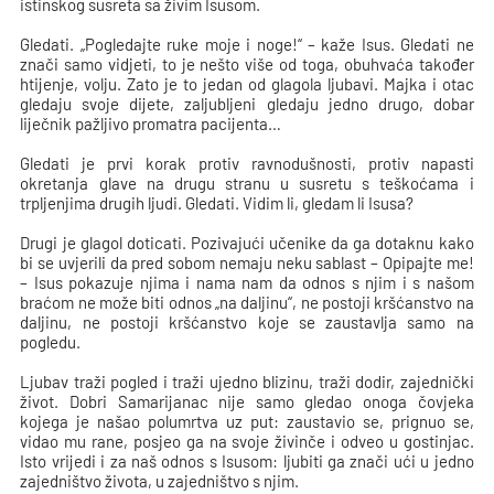
istinskog susreta sa živim Isusom.
Gledati. „Pogledajte ruke moje i noge!“ – kaže Isus. Gledati ne
znači samo vidjeti, to je nešto više od toga, obuhvaća također
htijenje, volju. Zato je to jedan od glagola ljubavi. Majka i otac
gledaju svoje dijete, zaljubljeni gledaju jedno drugo, dobar
liječnik pažljivo promatra pacijenta…
Gledati je prvi korak protiv ravnodušnosti, protiv napasti
okretanja glave na drugu stranu u susretu s teškoćama i
trpljenjima drugih ljudi. Gledati. Vidim li, gledam li Isusa?
Drugi je glagol doticati. Pozivajući učenike da ga dotaknu kako
bi se uvjerili da pred sobom nemaju neku sablast – Opipajte me!
– Isus pokazuje njima i nama nam da odnos s njim i s našom
braćom ne može biti odnos „na daljinu“, ne postoji kršćanstvo na
daljinu, ne postoji kršćanstvo koje se zaustavlja samo na
pogledu.
Ljubav traži pogled i traži ujedno blizinu, traži dodir, zajednički
život. Dobri Samarijanac nije samo gledao onoga čovjeka
kojega je našao polumrtva uz put: zaustavio se, prignuo se,
vidao mu rane, posjeo ga na svoje živinče i odveo u gostinjac.
Isto vrijedi i za naš odnos s Isusom: ljubiti ga znači ući u jedno
zajedništvo života, u zajedništvo s njim.