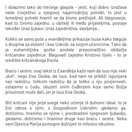
I dolazimo tako do trećega glagola – jesti, koji dobro izražava
naše čovještvo u njegovoj najprirodnijoj potrebi, to jest u
temeljnoj potrebi hraniti se da bismo preživjeli. Ali blagovanje,
kad to činimo zajedno, u obitelji ili među prijateljima, postaje
također izraz ljubavi, izraz zajedništva, slavljenja…
Koliko se samo puta u evanđeljima prikazuje Isusa kako blaguje
s drugima za stolom! I kao Uskrsli, sa svojim učenicima. Tako da
je euharistijska gozba postala prepoznatljivo obilježje
kršćanske zajednice. Blagovati zajedno Kristovo tijelo – to je
središte kršćanskoga života
Braćo i sestre, ovaj tekst iz Evanđelja kaže nam da Isus nije neki
„duh“, nego živa Osoba, da Isus, kad nam se približi ispunjava
nas radošću, tolikom radošću da je teško u nju povjerovati,
ostajemo u čudu, obuzeti onim čuđenjem koje samo Božja
prisutnost može dati, jer je Isus živa Osoba.
Biti kršćani nije prije svega neko učenje ili duhovni ideal, to je
živi odnos s njim, s Gospodinom Uskrslim: gledamo ga,
dotičemo, hranimo se njime i, preobraženi njegovom ljubavlju,
gledamo, dotičemo i hranimo druge kao braću i sestre. Neka
nam Djevica Marija pomogne doživjeti to milosno iskustvo.