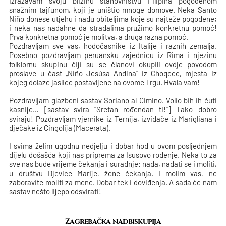
izražavam svoju blizinu stanovništvu Filipina pogođenom
snažnim tajfunom, koji je uništio mnoge domove. Neka Santo
Niño donese utjehu i nadu obiteljima koje su najteže pogođene;
i neka nas nadahne da stradalima pružimo konkretnu pomoć!
Prva konkretna pomoć je molitva, a druga razna pomoć.
Pozdravljam sve vas, hodočasnike iz Italije i raznih zemalja.
Posebno pozdravljam peruansku zajednicu iz Rima i njezinu
folklornu skupinu čiji su se članovi okupili ovdje povodom
proslave u čast „Niño Jesúsa Andina“ iz Choqcce, mjesta iz
kojeg dolaze jaslice postavljene na ovome Trgu. Hvala vam!
Pozdravljam glazbeni sastav Soriano al Cimino. Volio bih ih čuti
kasnije… [sastav svira “Sretan rođendan ti!”] Tako dobro
sviraju! Pozdravljam vjernike iz Ternija, izviđače iz Marigliana i
dječake iz Cingolija (Macerata).
I svima želim ugodnu nedjelju i dobar hod u ovom posljednjem
dijelu došašća koji nas priprema za Isusovo rođenje. Neka to za
sve nas bude vrijeme čekanja i suradnje: nada, nadati se i moliti,
u društvu Djevice Marije, žene čekanja. I molim vas, ne
zaboravite moliti za mene. Dobar tek i doviđenja. A sada će nam
sastav nešto lijepo odsvirati!
Zagrebačka nadbiskupija