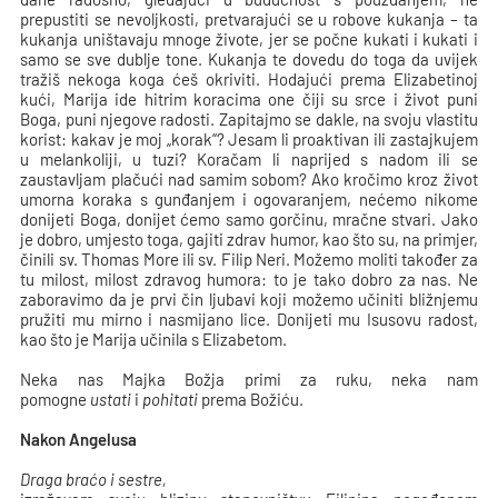
prepustiti se nevoljkosti, pretvarajući se u robove kukanja – ta
kukanja uništavaju mnoge živote, jer se počne kukati i kukati i
samo se sve dublje tone. Kukanja te dovedu do toga da uvijek
tražiš nekoga koga ćeš okriviti. Hodajući prema Elizabetinoj
kući, Marija ide hitrim koracima one čiji su srce i život puni
Boga, puni njegove radosti. Zapitajmo se dakle, na svoju vlastitu
korist: kakav je moj „korak“? Jesam li proaktivan ili zastajkujem
u melankoliji, u tuzi? Koračam li naprijed s nadom ili se
zaustavljam plačući nad samim sobom? Ako kročimo kroz život
umorna koraka s gunđanjem i ogovaranjem, nećemo nikome
donijeti Boga, donijet ćemo samo gorčinu, mračne stvari. Jako
je dobro, umjesto toga, gajiti zdrav humor, kao što su, na primjer,
činili sv. Thomas More ili sv. Filip Neri. Možemo moliti također za
tu milost, milost zdravog humora: to je tako dobro za nas. Ne
zaboravimo da je prvi čin ljubavi koji možemo učiniti bližnjemu
pružiti mu mirno i nasmijano lice. Donijeti mu Isusovu radost,
kao što je Marija učinila s Elizabetom.
Neka nas Majka Božja primi za ruku, neka nam
pomogne
ustati
i
pohitati
prema Božiću.
Nakon Angelusa
Draga braćo i sestre,