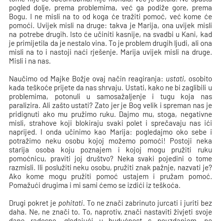
pogled dolje, prema problemima, već ga podiže gore, prema
Bogu. I ne misli na to od koga će tražiti pomoć, već kome će
pomoći. Uvijek misli na druge: takva je Marija, ona uvijek misli
na potrebe drugih. Isto će učiniti kasnije, na svadbi u Kani, kad
je primijetila da je nestalo vina. To je problem drugih ljudi, ali ona
misli na to i nastoji naći rješenje. Marija uvijek misli na druge.
Misli i na nas.
Naučimo od Majke Božje ovaj način reagiranja:
ustati
, osobito
kada teškoće prijete da nas shrvaju. Ustati, kako ne bi zaglibili u
problemima, potonuli u samosažaljenje i tugu koja nas
paralizira. Ali zašto ustati? Zato jer je Bog velik i spreman nas je
pridignuti ako mu pružimo ruku. Dajmo mu, stoga, negativne
misli, strahove koji blokiraju svaki polet i sprečavaju nas ići
naprijed. I onda učinimo kao Marija: pogledajmo oko sebe i
potražimo neku osobu kojoj možemo pomoći! Postoji neka
starija osoba koju poznajem i kojoj mogu pružiti ruku
pomoćnicu, praviti joj društvo? Neka svaki pojedini o tome
razmisli. Ili poslužiti neku osobu, pružiti znak pažnje, nazvati je?
Ako kome mogu pružiti pomoć ustajem i pružam pomoć.
Pomažući drugima i mi sami ćemo se izdići iz teškoća.
Drugi pokret je
pohitati
. To ne znači zabrinuto jurcati i juriti bez
daha. Ne, ne znači to. To, naprotiv, znači nastaviti živjeti svoje
dane radosno, gledajući u budućnost s pouzdanjem, ne