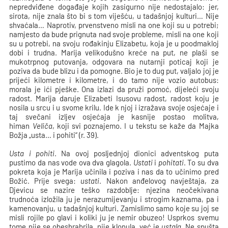
nepredviđene događaje kojih zasigurno nije nedostajalo: jer,
sirota, nije znala što bi s tom viješću, u tadašnjoj kulturi… Nije
shvaćala… Naprotiv, prvenstveno misli na one koji su u potrebi;
namjesto da bude prignuta nad svoje probleme, misli na one koji
su u potrebi, na svoju rođakinju Elizabetu, koja je u poodmakloj
dobi i trudna. Marija velikodušno kreće na put, ne plaši se
mukotrpnog putovanja, odgovara na nutarnji poticaj koji je
poziva da bude blizu i da pomogne. Bio je to dug put, valjalo joj je
prijeći kilometre i kilometre, i do tamo nije vozio autobus:
morala je ići pješke. Ona izlazi da pruži pomoć, dijeleći svoju
radost. Marija daruje Elizabeti Isusovu radost, radost koju je
nosila u srcu i u svome krilu. Ide k njoj i izražava svoje osjećaje i
taj svečani izljev osjećaja je kasnije postao molitva,
himan
Veliča
, koji svi poznajemo. I u tekstu se kaže da Majka
Božja „usta… i pohiti“ (r. 39).
Usta i pohiti
. Na ovoj posljednjoj dionici adventskog puta
pustimo da nas vode ova dva glagola.
Ustati
i
pohitati
. To su dva
pokreta koja je Marija učinila i poziva i nas da to učinimo pred
Božić. Prije svega:
ustati
. Nakon anđelovog navještaja, za
Djevicu se nazire teško razdoblje: njezina neočekivana
trudnoća izložila ju je nerazumijevanju i strogim kaznama, pa i
kamenovanju, u tadašnjoj kulturi. Zamislimo samo koje su joj se
misli rojile po glavi i koliki ju je nemir obuzeo! Usprkos svemu
tome nije se obeshrabrila, nije klonula, već je
ustala
. Ne spušta