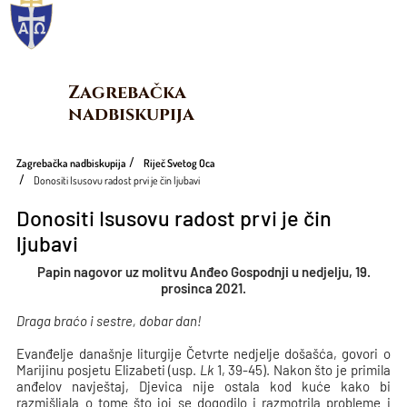
Zagrebačka 
nadbiskupija
Zagrebačka nadbiskupija
Riječ Svetog Oca
Donositi Isusovu radost prvi je čin ljubavi
Donositi Isusovu radost prvi je čin
ljubavi
Papin nagovor uz molitvu Anđeo Gospodnji u nedjelju, 19.
prosinca 2021.
Draga braćo i sestre, dobar dan!
Evanđelje današnje liturgije Četvrte nedjelje došašća, govori o
Marijinu posjetu Elizabeti (usp.
Lk
1, 39-45). Nakon što je primila
anđelov navještaj, Djevica nije ostala kod kuće kako bi
razmišljala o tome što joj se dogodilo i razmotrila probleme i