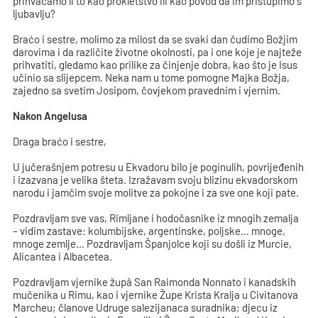
prihvaćamo li to kao prokletstvo ili kao povod da im pristupimo s
ljubavlju?
Braćo i sestre, molimo za milost da se svaki dan čudimo Božjim
darovima i da različite životne okolnosti, pa i one koje je najteže
prihvatiti, gledamo kao prilike za činjenje dobra, kao što je Isus
učinio sa slijepcem. Neka nam u tome pomogne Majka Božja,
zajedno sa svetim Josipom, čovjekom pravednim i vjernim.
Nakon Angelusa
Draga braćo i sestre,
U jučerašnjem potresu u Ekvadoru bilo je poginulih, povrijeđenih
i izazvana je velika šteta. Izražavam svoju blizinu ekvadorskom
narodu i jamčim svoje molitve za pokojne i za sve one koji pate.
Pozdravljam sve vas, Rimljane i hodočasnike iz mnogih zemalja
– vidim zastave: kolumbijske, argentinske, poljske… mnoge,
mnoge zemlje… Pozdravljam Španjolce koji su došli iz Murcie,
Alicantea i Albacetea.
Pozdravljam vjernike župâ San Raimonda Nonnato i kanadskih
mučenika u Rimu, kao i vjernike Župe Krista Kralja u Civitanova
Marcheu; članove Udruge salezijanaca suradnika; djecu iz