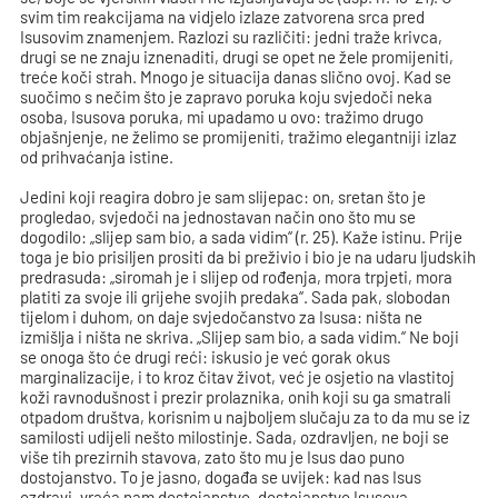
svim tim reakcijama na vidjelo izlaze zatvorena srca pred
Isusovim znamenjem. Razlozi su različiti: jedni traže krivca,
drugi se ne znaju iznenaditi, drugi se opet ne žele promijeniti,
treće koči strah. Mnogo je situacija danas slično ovoj. Kad se
suočimo s nečim što je zapravo poruka koju svjedoči neka
osoba, Isusova poruka, mi upadamo u ovo: tražimo drugo
objašnjenje, ne želimo se promijeniti, tražimo elegantniji izlaz
od prihvaćanja istine.
Jedini koji reagira dobro je sam slijepac: on, sretan što je
progledao, svjedoči na jednostavan način ono što mu se
dogodilo: „slijep sam bio, a sada vidim“ (r. 25). Kaže istinu. Prije
toga je bio prisiljen prositi da bi preživio i bio je na udaru ljudskih
predrasuda: „siromah je i slijep od rođenja, mora trpjeti, mora
platiti za svoje ili grijehe svojih predaka“. Sada pak, slobodan
tijelom i duhom, on daje svjedočanstvo za Isusa: ništa ne
izmišlja i ništa ne skriva. „Slijep sam bio, a sada vidim.“ Ne boji
se onoga što će drugi reći: iskusio je već gorak okus
marginalizacije, i to kroz čitav život, već je osjetio na vlastitoj
koži ravnodušnost i prezir prolaznika, onih koji su ga smatrali
otpadom društva, korisnim u najboljem slučaju za to da mu se iz
samilosti udijeli nešto milostinje. Sada, ozdravljen, ne boji se
više tih prezirnih stavova, zato što mu je Isus dao puno
dostojanstvo. To je jasno, događa se uvijek: kad nas Isus
ozdravi, vraća nam dostojanstvo, dostojanstvo Isusova