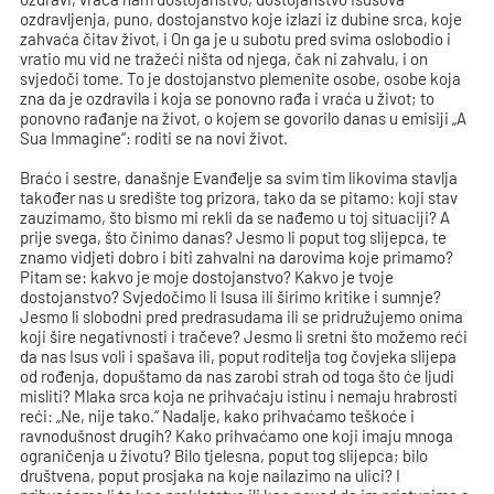
ozdravljenja, puno, dostojanstvo koje izlazi iz dubine srca, koje
zahvaća čitav život, i On ga je u subotu pred svima oslobodio i
vratio mu vid ne tražeći ništa od njega, čak ni zahvalu, i on
svjedoči tome. To je dostojanstvo plemenite osobe, osobe koja
zna da je ozdravila i koja se ponovno rađa i vraća u život; to
ponovno rađanje na život, o kojem se govorilo danas u emisiji „A
Sua Immagine“: roditi se na novi život.
Braćo i sestre, današnje Evanđelje sa svim tim likovima stavlja
također nas u središte tog prizora, tako da se pitamo: koji stav
zauzimamo, što bismo mi rekli da se nađemo u toj situaciji? A
prije svega, što činimo danas? Jesmo li poput tog slijepca, te
znamo vidjeti dobro i biti zahvalni na darovima koje primamo?
Pitam se: kakvo je moje dostojanstvo? Kakvo je tvoje
dostojanstvo? Svjedočimo li Isusa ili širimo kritike i sumnje?
Jesmo li slobodni pred predrasudama ili se pridružujemo onima
koji šire negativnosti i tračeve? Jesmo li sretni što možemo reći
da nas Isus voli i spašava ili, poput roditelja tog čovjeka slijepa
od rođenja, dopuštamo da nas zarobi strah od toga što će ljudi
misliti? Mlaka srca koja ne prihvaćaju istinu i nemaju hrabrosti
reći: „Ne, nije tako.“ Nadalje, kako prihvaćamo teškoće i
ravnodušnost drugih? Kako prihvaćamo one koji imaju mnoga
ograničenja u životu? Bilo tjelesna, poput tog slijepca; bilo
društvena, poput prosjaka na koje nailazimo na ulici? I