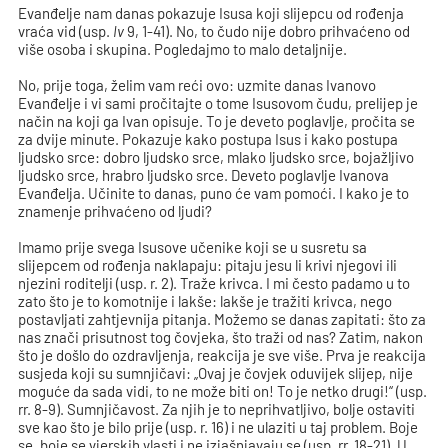
Evanđelje nam danas pokazuje Isusa koji slijepcu od rođenja
vraća vid (usp.
Iv
9, 1-41). No, to čudo nije dobro prihvaćeno od
više osoba i skupina. Pogledajmo to malo detaljnije.
No, prije toga, želim vam reći ovo: uzmite danas Ivanovo
Evanđelje i vi sami pročitajte o tome Isusovom čudu, prelijep je
način na koji ga Ivan opisuje. To je deveto poglavlje, pročita se
za dvije minute. Pokazuje kako postupa Isus i kako postupa
ljudsko srce: dobro ljudsko srce, mlako ljudsko srce, bojažljivo
ljudsko srce, hrabro ljudsko srce. Deveto poglavlje Ivanova
Evanđelja. Učinite to danas, puno će vam pomoći. I kako je to
znamenje prihvaćeno od ljudi?
Imamo prije svega Isusove učenike koji se u susretu sa
slijepcem od rođenja naklapaju: pitaju jesu li krivi njegovi ili
njezini roditelji (usp. r. 2). Traže krivca. I mi često padamo u to
zato što je to komotnije i lakše: lakše je tražiti krivca, nego
postavljati zahtjevnija pitanja. Možemo se danas zapitati: što za
nas znači prisutnost tog čovjeka, što traži od nas? Zatim, nakon
što je došlo do ozdravljenja, reakcija je sve više. Prva je reakcija
susjeda koji su sumnjičavi: „Ovaj je čovjek oduvijek slijep, nije
moguće da sada vidi, to ne može biti on! To je netko drugi!“ (usp.
rr. 8-9). Sumnjičavost. Za njih je to neprihvatljivo, bolje ostaviti
sve kao što je bilo prije (usp. r. 16) i ne ulaziti u taj problem. Boje
se, boje se vjerskih vlasti i ne izjašnjavaju se (usp. rr. 18-21). U