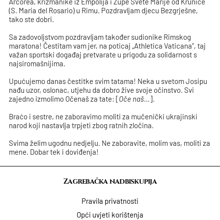
Arcorea, krizmanike iz Empolija i Župe Svete Marije od Krunice
(S. Maria del Rosario) u Rimu. Pozdravljam djecu Bezgrješne,
tako ste dobri.
Sa zadovoljstvom pozdravljam također sudionike Rimskog
maratona! Čestitam vam jer, na poticaj „Athletica Vaticana“, taj
važan sportski događaj pretvarate u prigodu za solidarnost s
najsiromašnijima.
Upućujemo danas čestitke svim tatama! Neka u svetom Josipu
nađu uzor, oslonac, utjehu da dobro žive svoje očinstvo. Svi
zajedno izmolimo Očenaš za tate: [
Oče naš
…].
Braćo i sestre, ne zaboravimo moliti za mučenički ukrajinski
narod koji nastavlja trpjeti zbog ratnih zločina.
Svima želim ugodnu nedjelju. Ne zaboravite, molim vas, moliti za
mene. Dobar tek i doviđenja!
Zagrebačka nadbiskupija
Pravila privatnosti
Opći uvjeti korištenja