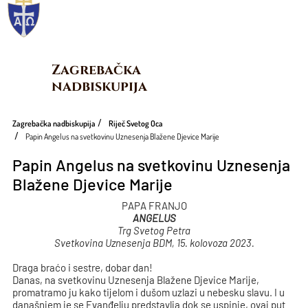
Zagrebačka 
nadbiskupija
Zagrebačka nadbiskupija
Riječ Svetog Oca
Papin Angelus na svetkovinu Uznesenja Blažene Djevice Marije
Papin Angelus na svetkovinu Uznesenja
Blažene Djevice Marije
PAPA FRANJO
ANGELUS
Trg Svetog Petra
Svetkovina Uznesenja BDM, 15. kolovoza 2023.
Draga braćo i sestre, dobar dan!
Danas, na svetkovinu Uznesenja Blažene Djevice Marije,
promatramo ju kako tijelom i dušom uzlazi u nebesku slavu. I u
današnjem je se Evanđelju predstavlja dok se uspinje, ovaj put