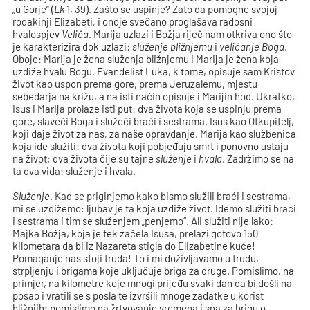
„u Gorje“ (
Lk
1, 39). Zašto se uspinje? Zato da pomogne svojoj
rođakinji Elizabeti, i ondje svečano proglašava radosni
hvalospjev
Veliča
. Marija uzlazi i Božja riječ nam otkriva ono što
je karakterizira dok uzlazi:
služenje bližnjemu
i
veličanje Boga
.
Oboje: Marija je žena služenja bližnjemu i Marija je žena koja
uzdiže hvalu Bogu. Evanđelist Luka, k tome, opisuje sam Kristov
život kao uspon prema gore, prema Jeruzalemu, mjestu
sebedarja na križu, a na isti način opisuje i Marijin hod. Ukratko,
Isus i Marija prolaze isti put: dva života koja se uspinju prema
gore, slaveći Boga i služeći braći i sestrama. Isus kao Otkupitelj,
koji daje život za nas, za naše opravdanje. Marija kao službenica
koja ide služiti: dva života koji pobjeđuju smrt i ponovno ustaju
na život; dva života čije su tajne
služenje
i
hvala
. Zadržimo se na
ta dva vida: služenje i hvala.
Služenje
. Kad se priginjemo kako bismo služili braći i sestrama,
mi se uzdižemo: ljubav je ta koja uzdiže život. Idemo služiti braći
i sestrama i tim se služenjem „penjemo“. Ali služiti nije lako:
Majka Božja, koja je tek začela Isusa, prelazi gotovo 150
kilometara da bi iz Nazareta stigla do Elizabetine kuće!
Pomaganje nas stoji truda! To i mi doživljavamo u trudu,
strpljenju i brigama koje uključuje briga za druge. Pomislimo, na
primjer, na kilometre koje mnogi prijeđu svaki dan da bi došli na
posao i vratili se s posla te izvršili mnoge zadatke u korist
bližnjih; pomislimo na žrtvovanje vremena i sna za brigu o