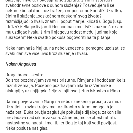
svakodnevne poslove s duhom služenja? Posvećujem li se
nekome besplatno, bez traženja neposredne koristi? Ukratko,
činim li služenje „odskočnom daskom“ svog života? I
razmišljajući o hvali: znam li, poput Marije, klicati u Bogu (usp.
Lk 1, 47)? Blagoslivljam li Gospodina u molitvi? I, nakon što sam
mu uzdigao hvalu, širim li njegovu radost među ljudima koje
susrećem? Neka svatko pokuša odgovoriti na ta pitanja.
Neka nam naša Majka, na nebo uznesena, pomogne uzdizati se
svaki dan sve više uvis kroz služenje i hvalu.
Nakon Angelusa
Draga braćo i sestre!
Od srca pozdravljam sve vas prisutne, Rimljane i hodočasnike iz
raznih zemalja. Posebno pozdravljam mlade iz Veronske
biskupije, uz najljepše želje za njihovo ljetno iskustvo u Rimu.
Danas povjeravamo Mariji na nebo uznesenoj prošnju za mir, u
Ukrajini i u svim krajevima razdiranim ratom: mnogo ih je,
nažalost! Buka oružja zaglušuje pokušaje dijaloga; zakon sile
prevladava nad silom zakona. Ali nemojmo se obeshrabriti,
nastavimo se nadati i moliti, jer Bog je taj koji vodi povijest.
Neka posluša naš glas!