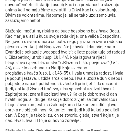
novorođenčetu ili starijoj osobi; kao i na predanost u služenju
onima koji nemaju čime uzvratiti, u Crkvi kao i u volontiranju.
Divim se volonterima. Naporno je, ali se tako uzdižemo uvis,
zaslužujemo nebo!
Služenje, međutim, riskira da bude besplodno bez
hvale
Bogu.
Kad Marija ulazi u kuću svoje rođakinje, ona veliča Gospodina.
Ne govori o svom umoru od puta, nego joj iz srca izvire radosna
pjesma. Jer tko ljubi Boga, zna što je hvala. I današnje nam
Evanđelje pokazuje „vodopad hvale“: dijete poskakuje od radosti
u Elizabetinoj utrobi (usp.
Lk
1, 44), koja izgovara riječi
blagoslova i „prvo blaženstvo“: „Blažena ti što povjerova“ (
Lk
1,
45), a sve ima vrhunac u Mariji koja svečano
proglašava
Veliča
(usp. Lk 1,46-55). Hvala umnaža radost. Hvala
je poput ljestava: uzdiže srca k nebu. Hvala uzdiže duh k nebu i
pobjeđuje napast potištenosti. Jeste li primijetili da dosadni
ljudi, oni koji žive od tračeva, nisu sposobni uzdizati hvalu?
Zapitajte se: znam li uzdizati hvalu? Kako je dobro svaki dan
hvaliti Boga, a i druge! Kako je dobro živjeti sa zahvalnošću i
blagoslovom umjesto sa žalopojkama i kukanjem, dići glavu
gore, a ne objesiti nos! Kukanje: ima ljudi koji kukaju po cijeli
dan. A Bog ti je tako blizu, on te stvorio, gledaj stvari koje ti je
dao. Hvali, hvali! I to je duhovno zdravlje.
Služenje i hvala. Pokušajmo se zapitati: živim li svoj rad i