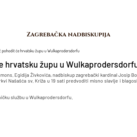
Zagrebačka nadbiskupija
ć pohodit će hrvatsku župu u Wulkaprodersdorfu
će hrvatsku župu u Wulkaprodersdorf
ons. Egidija Živkovića, nadbiskup zagrebački kardinal Josip Bo
vi Našašća sv. Križa u 19 sati predvoditi misno slavlje i blago
pničku službu u Wulkaprodersdorfu.