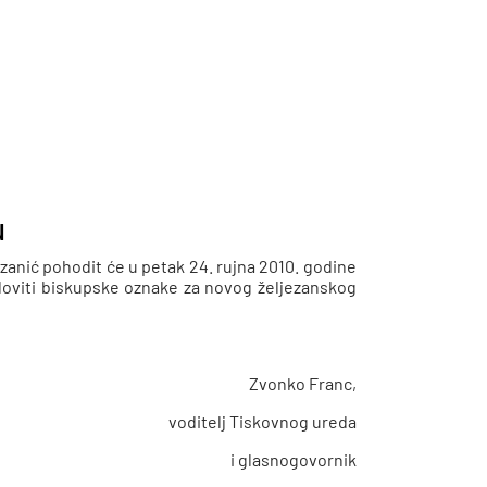
u
zanić pohodit će u petak 24. rujna 2010. godine
sloviti biskupske oznake za novog željezanskog
Zvonko Franc,
voditelj Tiskovnog ureda
i glasnogovornik