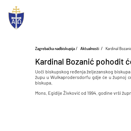
Zagrebačka nadbiskupija
Aktualnosti
Kardinal Bozani
Kardinal Bozanić pohodit 
Uoči biskupskog ređenja željezanskog biskupa m
župu u Wulkaprodersdorfu gdje će u župnoj crk
biskupa.
Mons. Egidije Živković od 1994. godine vrši žu