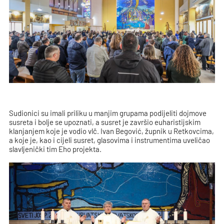
Sudionici su imali priliku u manjim grupama podijeliti dojmove
susreta i bolje se upoznati, a susret je završio euharistijskim
klanjanjem koje je vodio vlč. Ivan Begović, župnik u Retkovcima,
a koje je, kao i cijeli susret, glasovima i instrumentima uveličao
slavljenički tim Eho projekta.