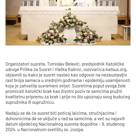
Organizatori susreta, Tomislav Belavić, predsjednik Katoličke
udruge Prilika za Susret i Vlatka Kalinić, osnivačica katsus.org,
objasnili su kako je susret nastao kao odgovor na nezaustavljiv
rast broja samaca u srednjim godinama i epidemiju usamljenosti
koja je zahvatila suvremeni svijet. Susretima poput ovoga žele
promicati katolički brak kao životni poziv te samcima pružiti
kvalitetnu pripremu za brak i prije no što upoznaju svog budućeg
supružnika ili supružnicu.
Nadaju se da će susret biti poticaj laicima, stručnjacima i
duhovnicima da se uključe u rad sa samcima, a već su najavili
datum sljedećeg Nacionalnog susreta dogodine – 9. studenog
2024. u Nacionalnom svetištu sv. Josipa.