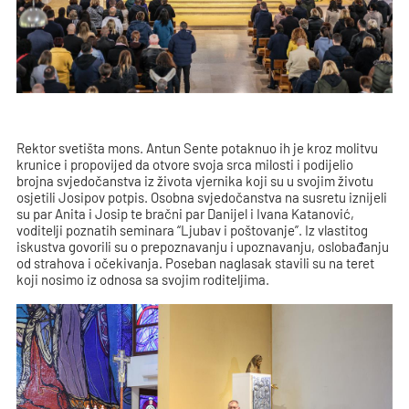
Rektor svetišta mons. Antun Sente potaknuo ih je kroz molitvu
krunice i propovijed da otvore svoja srca milosti i podijelio
brojna svjedočanstva iz života vjernika koji su u svojim životu
osjetili Josipov potpis. Osobna svjedočanstva na susretu iznijeli
su par Anita i Josip te bračni par Danijel i Ivana Katanović,
voditelji poznatih seminara “Ljubav i poštovanje”. Iz vlastitog
iskustva govorili su o prepoznavanju i upoznavanju, oslobađanju
od strahova i očekivanja. Poseban naglasak stavili su na teret
koji nosimo iz odnosa sa svojim roditeljima.