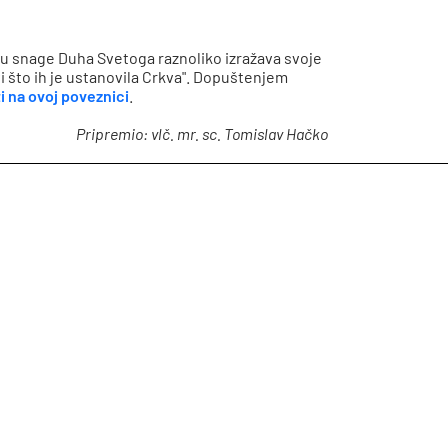
u snage Duha Svetoga raznoliko izražava svoje
i što ih je ustanovila Crkva". Dopuštenjem
i na ovoj poveznici
.
Pripremio: vlč. mr. sc. Tomislav Hačko