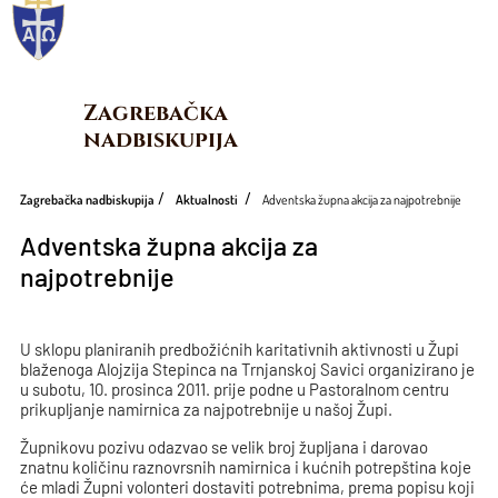
Zagrebačka 
nadbiskupija
Zagrebačka nadbiskupija
Aktualnosti
Adventska župna akcija za najpotrebnije
Adventska župna akcija za
najpotrebnije
U sklopu planiranih predbožićnih karitativnih aktivnosti u Župi
blaženoga Alojzija Stepinca na Trnjanskoj Savici organizirano je
u subotu, 10. prosinca 2011. prije podne u Pastoralnom centru
prikupljanje namirnica za najpotrebnije u našoj Župi.
Župnikovu pozivu odazvao se velik broj župljana i darovao
znatnu količinu raznovrsnih namirnica i kućnih potrepština koje
će mladi Župni volonteri dostaviti potrebnima, prema popisu koji