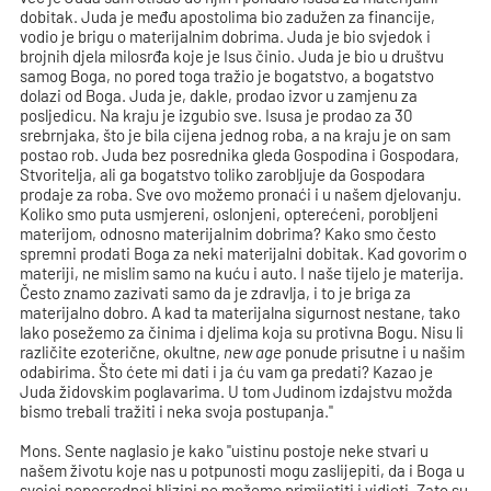
dobitak. Juda je među apostolima bio zadužen za financije,
vodio je brigu o materijalnim dobrima. Juda je bio svjedok i
brojnih djela milosrđa koje je Isus činio. Juda je bio u društvu
samog Boga, no pored toga tražio je bogatstvo, a bogatstvo
dolazi od Boga. Juda je, dakle, prodao izvor u zamjenu za
posljedicu. Na kraju je izgubio sve. Isusa je prodao za 30
srebrnjaka, što je bila cijena jednog roba, a na kraju je on sam
postao rob. Juda bez posrednika gleda Gospodina i Gospodara,
Stvoritelja, ali ga bogatstvo toliko zarobljuje da Gospodara
prodaje za roba. Sve ovo možemo pronaći i u našem djelovanju.
Koliko smo puta usmjereni, oslonjeni, opterećeni, porobljeni
materijom, odnosno materijalnim dobrima? Kako smo često
spremni prodati Boga za neki materijalni dobitak. Kad govorim o
materiji, ne mislim samo na kuću i auto. I naše tijelo je materija.
Često znamo zazivati samo da je zdravlja, i to je briga za
materijalno dobro. A kad ta materijalna sigurnost nestane, tako
lako posežemo za činima i djelima koja su protivna Bogu. Nisu li
različite ezoterične, okultne,
new age
ponude prisutne i u našim
odabirima. Što ćete mi dati i ja ću vam ga predati? Kazao je
Juda židovskim poglavarima. U tom Judinom izdajstvu možda
bismo trebali tražiti i neka svoja postupanja."
Mons. Sente naglasio je kako "uistinu postoje neke stvari u
našem životu koje nas u potpunosti mogu zaslijepiti, da i Boga u
svojoj neposrednoj blizini ne možemo primijetiti i vidjeti. Zato su