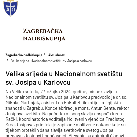
Zagrebačka 
nadbiskupija
Zagrebačka nadbiskupija
Aktualnosti
Velika srijeda u Nacionalnom svetištu sv. Josipa u Karlovcu
Velika srijeda u Nacionalnom svetištu
sv. Josipa u Karlovcu
Na Veliku srijedu, 27. ožujka 2024. godine, misno slavlje u
Nacionalnom svetištu sv. Josipa u Karlovcu predvodio je dr. sc.
Mikolaj Martinjak, asistent na Fakultet filozofije i religijskih
znanosti u Zagrebu. Koncelebrirao je mons. Antun Sente, rektor
Josipova svetišta. Na početku misnog slavlja gospođa Irena
Rački, koordinatorica voditelja Molitvenih vjenčića Prečistog
Srca Josipova, prinijela je zapisane molitvene nakane koje su
tijekom proteklih dana slavlja svetkovine svetog Josipa
predavali Josipovi hodočasnici. Pjevanje su animirali članovi