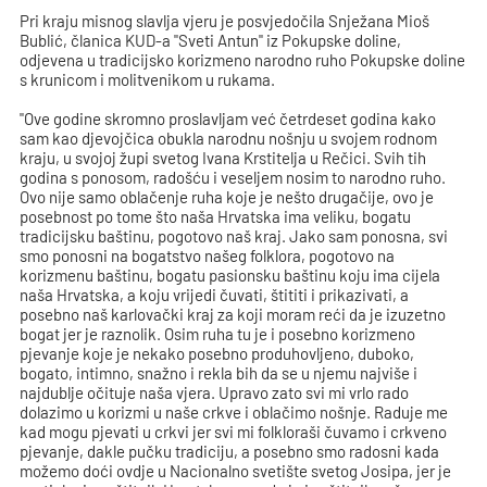
Pri kraju misnog slavlja vjeru je posvjedočila Snježana Mioš
Bublić, članica KUD-a "Sveti Antun" iz Pokupske doline,
odjevena u tradicijsko korizmeno narodno ruho Pokupske doline
s krunicom i molitvenikom u rukama.
"Ove godine skromno proslavljam već četrdeset godina kako
sam kao djevojčica obukla narodnu nošnju u svojem rodnom
kraju, u svojoj župi svetog Ivana Krstitelja u Rečici. Svih tih
godina s ponosom, radošću i veseljem nosim to narodno ruho.
Ovo nije samo oblačenje ruha koje je nešto drugačije, ovo je
posebnost po tome što naša Hrvatska ima veliku, bogatu
tradicijsku baštinu, pogotovo naš kraj. Jako sam ponosna, svi
smo ponosni na bogatstvo našeg folklora, pogotovo na
korizmenu baštinu, bogatu pasionsku baštinu koju ima cijela
naša Hrvatska, a koju vrijedi čuvati, štititi i prikazivati, a
posebno naš karlovački kraj za koji moram reći da je izuzetno
bogat jer je raznolik. Osim ruha tu je i posebno korizmeno
pjevanje koje je nekako posebno produhovljeno, duboko,
bogato, intimno, snažno i rekla bih da se u njemu najviše i
najdublje očituje naša vjera. Upravo zato svi mi vrlo rado
dolazimo u korizmi u naše crkve i oblačimo nošnje. Raduje me
kad mogu pjevati u crkvi jer svi mi folkloraši čuvamo i crkveno
pjevanje, dakle pučku tradiciju, a posebno smo radosni kada
možemo doći ovdje u Nacionalno svetište svetog Josipa, jer je