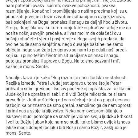
nam potrebni ovakvi susreti, ovakve pobožnosti, ovakva
razmišljanja. Konačno i promišljanja o našim precima koji su u
puno zahtjevnijim i težim životnim situacijama uvijek iznova,
baš oslonjeni na Boga, pronalazili snagu za daljnji hod u životu.
Stoga, dragi članovi kulturno-umjetničkog društva raduje me da
nosite nošnju svojih predaka, ali vas molim da oblačeći ovu
nošnju obučete i vjeru i povjerenje u Boga svojih predaka, da
ovo ne bude samo vanjština, nego čuvanje baštine, ne samo
običaja, nego sadržaja jer upravo su nam to predali naši preci,
koji su u puno težim životnim situacijama oslonac i snagu,
putokaz pronalazili upravo u Bogu. Na to smo pozvani i mi",
kazao je mons. Sente.
Nadalje, kazao je kako "Bog razumije našu ljudsku nestalnost.
Razlika između Petra i Jude jest upravo u tome što je Petar
prihvatio sebe grešnog i Isusov pogled koji oprašta, za razliku od
Jude koji ne oprašta ni sebi, niti vidi Božje milosrđe, te si sam
presuđuje. Jedino što Bog od nas očekuje jest da poput desnog
razbojnika priznamo da smo grešni, zamolimo ga da nam oprosti
i primi nas u svoje kraljevstvo. Neka nam ovo promišljanje o
Isusovoj muci pomogne da snažnije vidimo svoju ljudsku krhkost
i veliku Božju ljubav koja nam se nudi, kako bismo uvijek iznova
lakše mogli donijeti odluku biti Božji i samo Božji", zaključio je
mons. Sente.