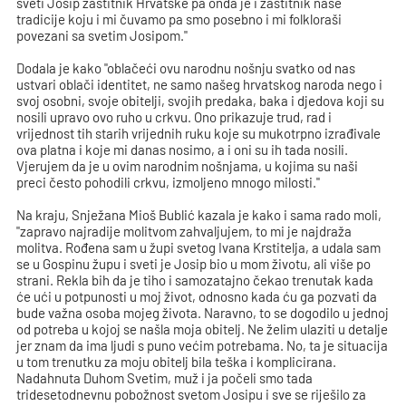
sveti Josip zaštitnik Hrvatske pa onda je i zaštitnik naše
tradicije koju i mi čuvamo pa smo posebno i mi folkloraši
povezani sa svetim Josipom."
Dodala je kako "oblačeći ovu narodnu nošnju svatko od nas
ustvari oblači identitet, ne samo našeg hrvatskog naroda nego i
svoj osobni, svoje obitelji, svojih predaka, baka i djedova koji su
nosili upravo ovo ruho u crkvu. Ono prikazuje trud, rad i
vrijednost tih starih vrijednih ruku koje su mukotrpno izrađivale
ova platna i koje mi danas nosimo, a i oni su ih tada nosili.
Vjerujem da je u ovim narodnim nošnjama, u kojima su naši
preci često pohodili crkvu, izmoljeno mnogo milosti."
Na kraju, Snježana Mioš Bublić kazala je kako i sama rado moli,
"zapravo najradije molitvom zahvaljujem, to mi je najdraža
molitva. Rođena sam u župi svetog Ivana Krstitelja, a udala sam
se u Gospinu župu i sveti je Josip bio u mom životu, ali više po
strani. Rekla bih da je tiho i samozatajno čekao trenutak kada
će ući u potpunosti u moj život, odnosno kada ću ga pozvati da
bude važna osoba mojeg života. Naravno, to se dogodilo u jednoj
od potreba u kojoj se našla moja obitelj. Ne želim ulaziti u detalje
jer znam da ima ljudi s puno većim potrebama. No, ta je situacija
u tom trenutku za moju obitelj bila teška i komplicirana.
Nadahnuta Duhom Svetim, muž i ja počeli smo tada
tridesetodnevnu pobožnost svetom Josipu i sve se riješilo za