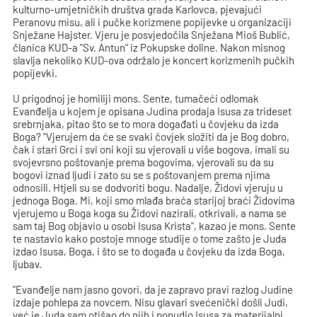
kulturno-umjetničkih društva grada Karlovca, pjevajući
Peranovu misu, ali i pučke korizmene popijevke u organizaciji
Snježane Hajster. Vjeru je posvjedočila Snježana Mioš Bublić,
članica KUD-a "Sv. Antun" iz Pokupske doline. Nakon misnog
slavlja nekoliko KUD-ova održalo je koncert korizmenih pučkih
popijevki.
U prigodnoj je homiliji mons. Sente, tumačeći odlomak
Evanđelja u kojem je opisana Judina prodaja Isusa za trideset
srebrnjaka, pitao što se to mora događati u čovjeku da izda
Boga? "Vjerujem da će se svaki čovjek složiti da je Bog dobro,
čak i stari Grci i svi oni koji su vjerovali u više bogova, imali su
svojevrsno poštovanje prema bogovima, vjerovali su da su
bogovi iznad ljudi i zato su se s poštovanjem prema njima
odnosili. Htjeli su se dodvoriti bogu. Nadalje, Židovi vjeruju u
jednoga Boga. Mi, koji smo mlađa braća starijoj braći Židovima
vjerujemo u Boga koga su Židovi nazirali, otkrivali, a nama se
sam taj Bog objavio u osobi Isusa Krista", kazao je mons. Sente
te nastavio kako postoje mnoge studije o tome zašto je Juda
izdao Isusa, Boga, i što se to događa u čovjeku da izda Boga,
ljubav.
"Evanđelje nam jasno govori, da je zapravo pravi razlog Judine
izdaje pohlepa za novcem. Nisu glavari svećenički došli Judi,
već je Juda sam otišao do njih i ponudio Isusa za materijalni