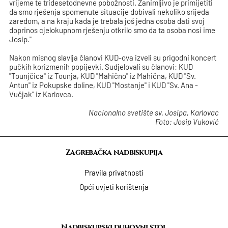
vrijeme te tridesetodnevne pobožnosti. Zanimljivo je primijetiti
da smo rješenja spomenute situacije dobivali nekoliko srijeda
zaredom, a na kraju kada je trebala još jedna osoba dati svoj
doprinos cjelokupnom rješenju otkrilo smo da ta osoba nosi ime
Josip."
Nakon misnog slavlja članovi KUD-ova izveli su prigodni koncert
pučkih korizmenih popijevki. Sudjelovali su članovi: KUD
"Tounjčica" iz Tounja, KUD "Mahično" iz Mahična, KUD "Sv.
Antun" iz Pokupske doline, KUD "Mostanje" i KUD "Sv. Ana -
Vučjak" iz Karlovca.
Nacionalno svetište sv. Josipa, Karlovac
Foto: Josip Vuković
Zagrebačka nadbiskupija
Pravila privatnosti
Opći uvjeti korištenja
Nadbiskupski duhovni stol