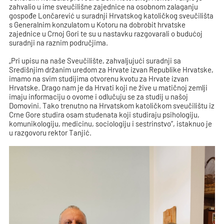
zahvalio u ime sveučilišne zajednice na osobnom zalaganju
gospođe Lončarević u suradnji Hrvatskog katoličkog sveučilišta
s Generalnim konzulatom u Kotoru na dobrobit hrvatske
zajednice u Crnoj Gori te su u nastavku razgovarali o budućoj
suradnji na raznim područjima.
„Pri upisu na naše Sveučilište, zahvaljujući suradnji sa
Središnjim držanim uredom za Hrvate izvan Republike Hrvatske,
imamo na svim studijima otvorenu kvotu za Hrvate izvan
Hrvatske. Drago nam je da Hrvati koji ne žive u matičnoj zemlji
imaju informaciju o ovome i odlučuju se za studij u našoj
Domovini. Tako trenutno na Hrvatskom katoličkom sveučilištu iz
Crne Gore studira osam studenata koji studiraju psihologiju,
komunikologiju, medicinu, sociologiju i sestrinstvo“, istaknuo je
u razgovoru rektor Tanjić.