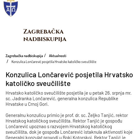
Zagrebačka 
nadbiskupija
Zagrebačka nadbiskupija
Aktualnosti
Konzulica Lončarević posjetila Hrvatsko katoličko sveučilište
Konzulica Lončarević posjetila Hrvatsko
katoličko sveučilište
Hrvatsko katoličko sveučilište posjetila je u petak 26. srpnja mr.
sc. Jadranka Lončarević, generalna konzulica Republike
Hrvatske u Crnoj Gori.
Generalnu konzulicu primio je prof. dr. sc. Željko Tanjić, rektor
Hrvatskog katoličkog sveučilišta. Rektor Tanjić je gospođu
Lončarević upoznao s razvojem Hrvatskog katoličkog
sveučilišta, dok je gospođa Lončarević istaknula aktivnosti koje
Generalni konzulat provodi u Boki Kotorskoj. Rektor Tanjić je