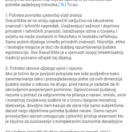
potrebe sadašnjeg trenutka.
[16]
To su:
1.
Potreba povratka cjelovitoj viziji znanja
Sveučilišta se ne smiju ograničiti isključivo na iskustvene
znanosti i tehnički napredak. Uvažavajući važnost i doprinos
prirodnih i tehničkih znanosti, istraživanje istine o čovjeku i
svijetu ne može izostaviti ni filozofsku ni teološku refleksiju.
Samo putem dijaloga između prirodnih znanosti, filozofije, etike
i teologije moguće je doći do dubljeg razumijevanja ljudske
egzistencije. Ovo Sveučilište je u vjernosti svojoj intelektualnoj
tradiciji pozvano oživjeti taj dijalog.
2.
Potreba obnove dijaloga vjere i razuma
Ako je točno da je povijest pokazala sve loše posljedice kako
zanemarivanja tako i prenaglašavanja jedne od ovih dimenzija
ljudske osobe u odnosu na drugu, pred nama je zadatak da ih
obnovljenim povjerenjem pomirimo. Ograničenost ljudskog
razuma u potrazi za odgovorima na pitanja o naravi, smislu, svrsi
i konačnoj čovjekovoj sudbini te o izvoru njegova moralnog
djelovanja, dovoljno nam kazuje da vjera nije samo subjektivna
datost nego objektivna potreba ljudske naravi. Samo razum
prosvijetljen vjerom omogućuje cjelovitiji pristup stvarnosti što
je ključno za suočavanje s kompleksnim izazovima današnjice
Ako želimo izgraditi društvo utemeljeno na pravdi, etici i