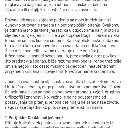
naglašavao da je potraga za istinom i smislom - bilo ona
filozofska ili religijska - nešto što nas sve povezuje.
Pozvao bih vas da zajedno pođemo na malo intelektualno i
duhovno putovanje tragom tih pet ontoloških pitanja. Svakomu
je odmah jasno da temeljna razlika u odgovorima na njih stoji u
sljedećem: vjerujemo li ili ne u postojanje Boga ili barem u neki
konačan smisao ljudske sudbine. Kao katolički biskup istaknuo
bih razliku koju u odgovorima na ova pitanja nudi kršćanstvo.
Želja mi je podijeliti s vama uvjerenje da je ono što je
kršćanstvo, u jasnoći svoga nauka, predstavljalo kroz povijest i
što predstavlja i danas, bliže razumu svakoga iskrenog tražitelja
smisla negoli li što često mislimo osvjedočeni neautentičnim
življenjem kršćana ili povijesnim krivotvorinama kršćanstva.
Jasno da ovaj nastup nije sustavna analiza filozofskih smjerova
i katoličkog učenja, nego pokušaj otvaranja perspektive. Možda
će nekima od vas pomoći da odgovore pronađu u vjeri, drugima
u filozofiji i znanosti. No, važno je da ne odustanemo od
postavljanja tih pitanja, jer ona definiraju ne samo naše živote,
nego i naše zajedničko putovanje prema istini i smislu.
1. Porijeklo: Odakle potječemo?
Pitanje koje čovjek postavlja o svome porijeklu nastalo je iz
sposobnosti osobe da misli samu sebe, svijet i zakonitosti