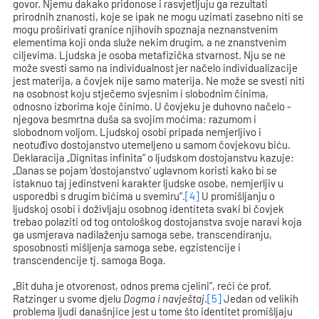
govor. Njemu dakako pridonose i rasvjetljuju ga rezultati
prirodnih znanosti, koje se ipak ne mogu uzimati zasebno niti se
mogu proširivati granice njihovih spoznaja neznanstvenim
elementima koji onda služe nekim drugim, a ne znanstvenim
ciljevima. Ljudska je osoba metafizička stvarnost. Nju se ne
može svesti samo na individualnost jer načelo individualizacije
jest materija, a čovjek nije samo materija. Ne može se svesti niti
na osobnost koju stječemo svjesnim i slobodnim činima,
odnosno izborima koje činimo. U čovjeku je duhovno načelo -
njegova besmrtna duša sa svojim moćima: razumom i
slobodnom voljom. Ljudskoj osobi pripada nemjerljivo i
neotuđivo dostojanstvo utemeljeno u samom čovjekovu biću.
Deklaracija „Dignitas infinita“ o ljudskom dostojanstvu kazuje:
„Danas se pojam 'dostojanstvo' uglavnom koristi kako bi se
istaknuo taj jedinstveni karakter ljudske osobe, nemjerljiv u
usporedbi s drugim bićima u svemiru“.
[4]
U promišljanju o
ljudskoj osobi i doživljaju osobnog identiteta svaki bi čovjek
trebao polaziti od tog ontološkog dostojanstva svoje naravi koja
ga usmjerava nadilaženju samoga sebe, transcendiranju,
sposobnosti mišljenja samoga sebe, egzistencije i
transcendencije tj. samoga Boga.
„Bit duha je otvorenost, odnos prema cjelini“, reći će prof.
Ratzinger u svome djelu
Dogma i navještaj
.
[5]
Jedan od velikih
problema ljudi današnjice jest u tome što identitet promišljaju