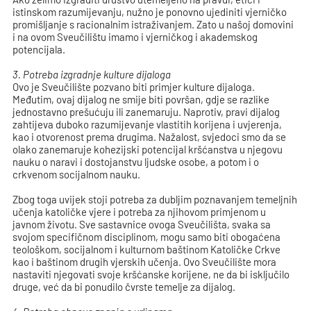
istinskom razumijevanju, nužno je ponovno ujediniti vjerničko
promišljanje s racionalnim istraživanjem. Zato u našoj domovini
i na ovom Sveučilištu imamo i vjerničkog i akademskog
potencijala.
3.
Potreba izgradnje kulture dijaloga
Ovo je Sveučilište pozvano biti primjer kulture dijaloga.
Međutim, ovaj dijalog ne smije biti površan, gdje se razlike
jednostavno prešućuju ili zanemaruju. Naprotiv, pravi dijalog
zahtijeva duboko razumijevanje vlastitih korijena i uvjerenja,
kao i otvorenost prema drugima. Nažalost, svjedoci smo da se
olako zanemaruje kohezijski potencijal kršćanstva u njegovu
nauku o naravi i dostojanstvu ljudske osobe, a potom i o
crkvenom socijalnom nauku.
Zbog toga uvijek stoji potreba za dubljim poznavanjem temeljnih
učenja katoličke vjere i potreba za njihovom primjenom u
javnom životu. Sve sastavnice ovoga Sveučilišta, svaka sa
svojom specifičnom disciplinom, mogu samo biti obogaćena
teološkom, socijalnom i kulturnom baštinom Katoličke Crkve
kao i baštinom drugih vjerskih učenja. Ovo Sveučilište mora
nastaviti njegovati svoje kršćanske korijene, ne da bi isključilo
druge, već da bi ponudilo čvrste temelje za dijalog.