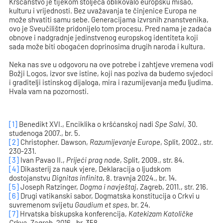
Kršćanstvo je tijekom stoljeća oblikovalo europsku misao,
kulturu i vrijednosti. Bez uvažavanja te činjenice Europa ne
može shvatiti samu sebe. Generacijama izvrsnih znanstvenika,
ovo je Sveučilište pridonijelo tom procesu. Pred nama je zadaća
obnove i nadgradnje jedinstvenog europskog identiteta koji
sada može biti obogaćen doprinosima drugih naroda i kultura.
Neka nas sve u odgovoru na ove potrebe i zahtjeve vremena vodi
Božji Logos, izvor sve istine, koji nas poziva da budemo svjedoci
i graditelji istinskog dijaloga, mira i razumijevanja među ljudima.
Hvala vam na pozornosti.
[1]
Benedikt XVI., Enciklika o kršćanskoj nadi
Spe Salvi,
30.
studenoga 2007., br. 5.
[2]
Christopher. Dawson,
Razumijevanje Europe
, Split, 2002., str.
230-231.
[3]
Ivan Pavao II.,
Prijeći prag nade
, Split, 2009., str. 84.
[4]
Dikasterij za nauk vjere, Deklaracija o ljudskom
dostojanstvu
Dignitas infinita
, 8. travnja 2024., br. 14.
[5]
Joseph Ratzinger,
Dogma i navještaj
, Zagreb, 2011., str. 216.
[6]
Drugi vatikanski sabor, Dogmatska konstitucija o Crkvi u
suvremenom svijetu
Gaudium et spes
, br. 24.
[7]
Hrvatska biskupska konferencija,
Katekizam Katoličke
Crkve
, Zagreb, 2016., br. 358.