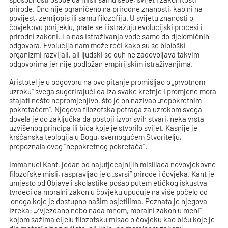
prirode. Ono nije ograničeno na prirodne znanosti, kao ni na
povijest, zemljopis ili samu filozofiju. U svijetu znanosti o
čovjekovu porijeklu, prate se i istražuju evolucijski procesi i
prirodni zakoni. Ta nas istraživanja vode samo do djelomičnih
odgovora. Evolucija nam može reći kako su se biološki
organizmi razvijali, ali ljudski se duh ne zadovoljava takvim
odgovorima jer nije podložan empirijskim istraživanjima.
Aristotel je u odgovoru na ovo pitanje promišljao o „prvotnom
uzroku“ svega sugerirajući da iza svake kretnje i promjene mora
stajati nešto nepromjenjivo, što je on nazivao „nepokretnim
pokretačem“. Njegova filozofska potraga za uzrokom svega
dovela je do zaključka da postoji izvor svih stvari, neka vrsta
uzvišenog principa ili bića koje je stvorilo svijet. Kasnije je
kršćanska teologija u Bogu, svemogućem Stvoritelju,
prepoznala ovog "nepokretnog pokretača".
Immanuel Kant, jedan od najutjecajnijih mislilaca novovjekovne
filozofske misli, raspravljao je o „svrsi“ prirode i čovjeka. Kant je
umjesto od Objave i skolastike pošao putem etičkog iskustva
tvrdeći da moralni zakon u čovjeku upućuje na više počelo od
onoga koje je dostupno našim osjetilima. Poznata je njegova
izreka: „Zvjezdano nebo nada mnom, moralni zakon u meni“
kojom sažima cijelu filozofsku misao o čovjeku kao biću koje je