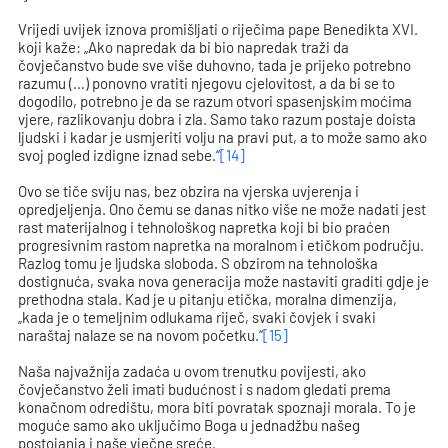
Vrijedi uvijek iznova promišljati o riječima pape Benedikta XVI.
koji kaže: „Ako napredak da bi bio napredak traži da
čovječanstvo bude sve više duhovno, tada je prijeko potrebno
razumu (…) ponovno vratiti njegovu cjelovitost, a da bi se to
dogodilo, potrebno je da se razum otvori spasenjskim moćima
vjere, razlikovanju dobra i zla. Samo tako razum postaje doista
ljudski i kadar je usmjeriti volju na pravi put, a to može samo ako
svoj pogled izdigne iznad sebe.“
[14]
Ovo se tiče sviju nas, bez obzira na vjerska uvjerenja i
opredjeljenja. Ono čemu se danas nitko više ne može nadati jest
rast materijalnog i tehnološkog napretka koji bi bio praćen
progresivnim rastom napretka na moralnom i etičkom području.
Razlog tomu je ljudska sloboda. S obzirom na tehnološka
dostignuća, svaka nova generacija može nastaviti graditi gdje je
prethodna stala. Kad je u pitanju etička, moralna dimenzija,
„kada je o temeljnim odlukama riječ, svaki čovjek i svaki
naraštaj nalaze se na novom početku.“
[15]
Naša najvažnija zadaća u ovom trenutku povijesti, ako
čovječanstvo želi imati budućnost i s nadom gledati prema
konačnom odredištu, mora biti povratak spoznaji morala. To je
moguće samo ako uključimo Boga u jednadžbu našeg
postojanja i naše vječne sreće.