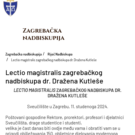
Zagrebačka 
nadbiskupija
Zagrebačka nadbiskupija
Riječ Nadbiskupa
Lectio magistralis zagrebačkog nadbiskupa dr. Dražena Kutleše
Lectio magistralis zagrebačkog
nadbiskupa dr. Dražena Kutleše
LECTIO MAGISTRALIS
ZAGREBAČKOG NADBISKUPA DR.
DRAŽENA KUTLEŠE
Sveučilište u Zagrebu, 11. studenoga 2024.
Poštovani gospodine Rektore, prorektori, profesori i djelatnici
Sveučilišta, drage studentice i studenti,
velika je čast danas biti ovdje među vama i obratiti vam se u
prigodi obilježavanja 150. obljetnice djelovanja modernoga