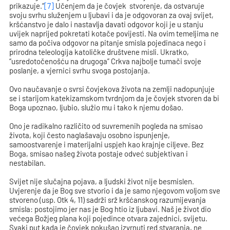
prikazuje.“
[7]
Učenjem da je čovjek stvorenje, da ostvaruje
svoju svrhu služenjem u ljubavi i da je odgovoran za ovaj svijet,
kršćanstvo je dalo i nastavlja davati odgovor koji je u stanju
uvijek naprijed pokretati kotače povijesti. Na ovim temeljima ne
samo da počiva odgovor na pitanje smisla pojedinaca nego i
prirodna teleologija katoličke društvene misli. Ukratko,
“usredotočenošću na drugoga” Crkva najbolje tumači svoje
poslanje, a vjernici svrhu svoga postojanja.
Ovo naučavanje o svrsi čovjekova života na zemlji nadopunjuje
se i starijom katekizamskom tvrdnjom da je čovjek stvoren da bi
Boga upoznao, ljubio, služio mu i tako k njemu došao.
Ono je radikalno različito od suvremenih pogleda na smisao
života, koji često naglašavaju osobno ispunjenje,
samoostvarenje i materijalni uspjeh kao krajnje ciljeve. Bez
Boga, smisao našeg života postaje odveć subjektivan i
nestabilan.
Svijet nije slučajna pojava, a ljudski život nije besmislen.
Uvjerenje da je Bog sve stvorio i da je samo njegovom voljom sve
stvoreno (usp. Otk 4, 11) sadrži srž kršćanskog razumijevanja
smisla: postojimo jer nas je Bog htio iz ljubavi. Naš je život dio
većega Božjeg plana koji pojedince otvara zajednici, svijetu.
Svaki put kada je čovjek pokušao izvrnuti red stvaranja, ne