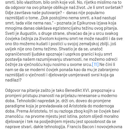
smrti, bilo vlastitom, bilo onih koje voli. No, rijetko mislimo na to
da odgovor na ovo pitanje oblikuje naš život. Je li smrt svršetak?
Gdje završava naše putovanje? - danas nije popularno
razmišljati o tome. „Dok postojimo nema smrti, a kad nastupi
smrt, tada više nema nas.“ - poznata je Epikurova izjava koja
mnogima danas olakšava egzistencijalnu težinu ovog pitanja.
Sveti je Augustin, s druge strane, shvaćao da je u srcu svakog
čovjeka čežnja za životom kojemu smrt ne može nauditi i da sve
ono što možemo kušati i postići u svojoj zemaljskoj zbilji, još
uvijek nije ono čemu težimo. Shvatio je da se, unatoč
ograničenosti ljudske spoznaje i usprkos granici koju smrt
postavlja našem razumijevanju stvarnosti, ne možemo odreći
čežnje za vječnošću koju nosimo u svome srcu.
[11]
Ne čini li
nam se da se moderni čovjek ponaša kao da mu je zabranjeno
razmišljati o vječnosti i djelovanje usmjeravati svrsi koja ga
nadilazi?
Odgovor na pitanje zašto je tako Benedikt XVI. prepoznaje u
promjeni pristupu znanosti na prijelazu renesanse u moderno
doba. Tehnološki napredak je, drži on, doveo do promjene
paradigme koja je prevladavala od Aristotela do modernoga
doba. Prema Aristotelu, tri su razloga zbog kojih se čovjek bavi
znanošću: na prvome mjestu jest istina, potom slijedi moralno
djelovanje i tek na posljednjem mjestu jest sposobnost da se
naprave stvari, dakle tehnologija. Francis Bacon i novovjekovna