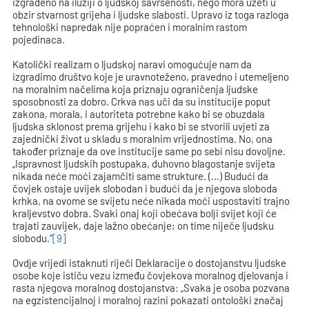
izgrađeno na iluziji o ljudskoj savršenosti, nego mora uzeti u
obzir stvarnost grijeha i ljudske slabosti. Upravo iz toga razloga
tehnološki napredak nije popraćen i moralnim rastom
pojedinaca.
Katolički realizam o ljudskoj naravi omogućuje nam da
izgradimo društvo koje je uravnoteženo, pravedno i utemeljeno
na moralnim načelima koja priznaju ograničenja ljudske
sposobnosti za dobro. Crkva nas uči da su institucije poput
zakona, morala, i autoriteta potrebne kako bi se obuzdala
ljudska sklonost prema grijehu i kako bi se stvorili uvjeti za
zajednički život u skladu s moralnim vrijednostima. No, ona
također priznaje da ove institucije same po sebi nisu dovoljne.
„Ispravnost ljudskih postupaka, duhovno blagostanje svijeta
nikada neće moći zajamčiti same strukture. (…) Budući da
čovjek ostaje uvijek slobodan i budući da je njegova sloboda
krhka, na ovome se svijetu neće nikada moći uspostaviti trajno
kraljevstvo dobra. Svaki onaj koji obećava bolji svijet koji će
trajati zauvijek, daje lažno obećanje; on time niječe ljudsku
slobodu.“
[9]
Ovdje vrijedi istaknuti riječi Deklaracije o dostojanstvu ljudske
osobe koje ističu vezu između čovjekova moralnog djelovanja i
rasta njegova moralnog dostojanstva: „Svaka je osoba pozvana
na egzistencijalnoj i moralnoj razini pokazati ontološki značaj