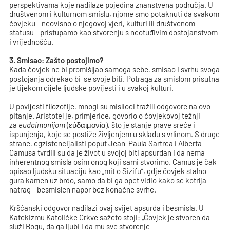
perspektivama koje nadilaze pojedina znanstvena područja. U
društvenom i kulturnom smislu, njome smo potaknuti da svakom
čovjeku - neovisno o njegovoj vjeri, kulturi ili društvenom
statusu - pristupamo kao stvorenju s neotuđivim dostojanstvom
i vrijednošću.
3. Smisao: Zašto postojimo?
Kada čovjek ne bi promišljao samoga sebe, smisao i svrhu svoga
postojanja odrekao bi se svoje biti. Potraga za smislom prisutna
je tijekom cijele ljudske povijesti i u svakoj kulturi.
U povijesti filozofije, mnogi su mislioci tražili odgovore na ovo
pitanje. Aristotel je, primjerice, govorio o čovjekovoj težnji
za
eudaimonijom
(εὐδαιμονία)
,
što je stanje prave sreće i
ispunjenja, koje se postiže življenjem u skladu s vrlinom. S druge
strane, egzistencijalisti poput Jean-Paula Sartrea i Alberta
Camusa tvrdili su da je život u svojoj biti apsurdan i da nema
inherentnog smisla osim onog koji sami stvorimo. Camus je čak
opisao ljudsku situaciju kao „mit o Sizifu“, gdje čovjek stalno
gura kamen uz brdo, samo da bi ga opet vidio kako se kotrlja
natrag - besmislen napor bez konačne svrhe.
Kršćanski odgovor nadilazi ovaj svijet apsurda i besmisla. U
Katekizmu Katoličke Crkve sažeto stoji: „Čovjek je stvoren da
služi Bogu, da ga ljubi i da mu sve stvorenje