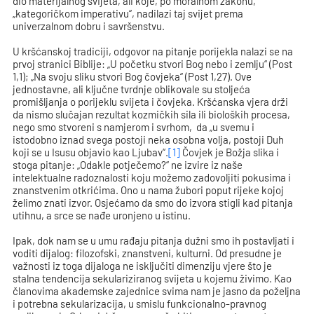
dio materijalnog svijeta, ali koje, po moralnom zakonu,
„kategoričkom imperativu“, nadilazi taj svijet prema
univerzalnom dobru i savršenstvu.
U kršćanskoj tradiciji, odgovor na pitanje porijekla nalazi se na
prvoj stranici Biblije: „U početku stvori Bog nebo i zemlju“ (Post
1,1); „Na svoju sliku stvori Bog čovjeka“ (Post 1,27). Ove
jednostavne, ali ključne tvrdnje oblikovale su stoljeća
promišljanja o porijeklu svijeta i čovjeka. Kršćanska vjera drži
da nismo slučajan rezultat kozmičkih sila ili bioloških procesa,
nego smo stvoreni s namjerom i svrhom, da „u svemu i
istodobno iznad svega postoji neka osobna volja, postoji Duh
koji se u Isusu objavio kao Ljubav“.
[1]
Čovjek je Božja slika i
stoga pitanje: „Odakle potječemo?“ ne izvire iz naše
intelektualne radoznalosti koju možemo zadovoljiti pokusima i
znanstvenim otkrićima. Ono u nama žubori poput rijeke kojoj
želimo znati izvor. Osjećamo da smo do izvora stigli kad pitanja
utihnu, a srce se nađe uronjeno u istinu.
Ipak, dok nam se u umu rađaju pitanja dužni smo ih postavljati i
voditi dijalog: filozofski, znanstveni, kulturni. Od presudne je
važnosti iz toga dijaloga ne isključiti dimenziju vjere što je
stalna tendencija sekulariziranog svijeta u kojemu živimo. Kao
članovima akademske zajednice svima nam je jasno da poželjna
i potrebna sekularizacija, u smislu funkcionalno-pravnog