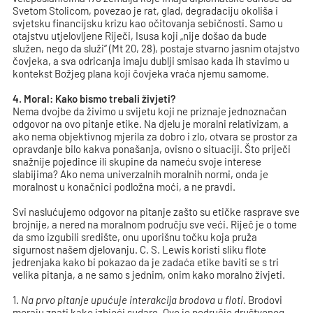
Svetom Stolicom, povezao je rat, glad, degradaciju okoliša i
svjetsku financijsku krizu kao očitovanja sebičnosti. Samo u
otajstvu utjelovljene Riječi, Isusa koji „nije došao da bude
služen, nego da služi“ (Mt 20, 28), postaje stvarno jasnim otajstvo
čovjeka, a sva odricanja imaju dublji smisao kada ih stavimo u
kontekst Božjeg plana koji čovjeka vraća njemu samome.
4. Moral: Kako bismo trebali živjeti?
Nema dvojbe da živimo u svijetu koji ne priznaje jednoznačan
odgovor na ovo pitanje etike. Na djelu je moralni relativizam, a
ako nema objektivnog mjerila za dobro i zlo, otvara se prostor za
opravdanje bilo kakva ponašanja, ovisno o situaciji. Što priječi
snažnije pojedince ili skupine da nameću svoje interese
slabijima? Ako nema univerzalnih moralnih normi, onda je
moralnost u konačnici podložna moći, a ne pravdi.
Svi naslućujemo odgovor na pitanje zašto su etičke rasprave sve
brojnije, a nered na moralnom području sve veći. Riječ je o tome
da smo izgubili središte, onu uporišnu točku koja pruža
sigurnost našem djelovanju. C. S. Lewis koristi sliku flote
jedrenjaka kako bi pokazao da je zadaća etike baviti se s tri
velika pitanja, a ne samo s jednim, onim kako moralno živjeti.
1.
Na prvo pitanje upućuje interakcija brodova u floti
. Brodovi
moraju znati kako izbjeći sudare. Ovo je područje društvenog