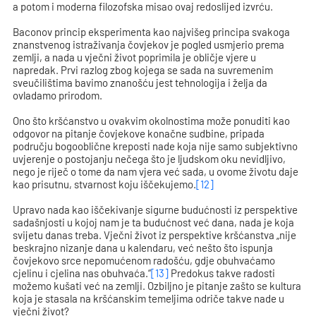
a potom i moderna filozofska misao ovaj redoslijed izvrću.
Baconov princip eksperimenta kao najvišeg principa svakoga
znanstvenog istraživanja čovjekov je pogled usmjerio prema
zemlji, a nada u vječni život poprimila je obličje vjere u
napredak. Prvi razlog zbog kojega se sada na suvremenim
sveučilištima bavimo znanošću jest tehnologija i želja da
ovladamo prirodom.
Ono što kršćanstvo u ovakvim okolnostima može ponuditi kao
odgovor na pitanje čovjekove konačne sudbine, pripada
području bogooblične kreposti nade koja nije samo subjektivno
uvjerenje o postojanju nečega što je ljudskom oku nevidljivo,
nego je riječ o tome da nam vjera već sada, u ovome životu daje
kao prisutnu, stvarnost koju iščekujemo.
[12]
Upravo nada kao iščekivanje sigurne budućnosti iz perspektive
sadašnjosti u kojoj nam je ta budućnost već dana, nada je koja
svijetu danas treba. Vječni život iz perspektive kršćanstva „nije
beskrajno nizanje dana u kalendaru, već nešto što ispunja
čovjekovo srce nepomućenom radošću, gdje obuhvaćamo
cjelinu i cjelina nas obuhvaća.“
[13]
Predokus takve radosti
možemo kušati već na zemlji. Ozbiljno je pitanje zašto se kultura
koja je stasala na kršćanskim temeljima odriče takve nade u
vječni život?