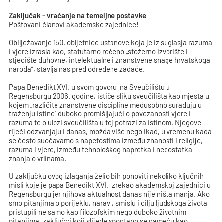
Zaključak - vraćanje na temeljne postavke
Poštovani članovi akademske zajednice!
Obilježavanje 150. obljetnice ustanove koja je iz suglasja razuma
i vjere izrasla kao, statutarno rečeno „stožerno izvorište i
stjecište duhovne, intelektualne i znanstvene snage hrvatskoga
naroda“, stavlja nas pred određene zadaće.
Papa Benedikt XVI. u svom govoru na Sveučilištu u
Regensburgu 2006. godine, ističe sliku sveučilišta kao mjesta u
kojem „različite znanstvene discipline međusobno surađuju u
traženju istine“ duboko promišljajući o povezanosti vjere i
razuma te o ulozi sveučilišta u toj potrazi za istinom. Njegove
riječi odzvanjaju i danas, možda više nego ikad, u vremenu kada
se često suočavamo s napetostima između znanosti i religije,
razuma i vjere, između tehnološkog napretka i nedostatka
znanja o vrlinama.
U zaključku ovog izlaganja želio bih ponoviti nekoliko ključnih
misli koje je papa Benedikt XVI. izrekao akademskoj zajednici u
Regensburgu jer njihova aktualnost danas nije ništa manja. Ako
smo pitanjima o porijeklu, naravi, smislu i cilju ljudskoga života
pristupili ne samo kao filozofskim nego duboko životnim
pitanjima, zaključci koji slijede spontano se nameću kao