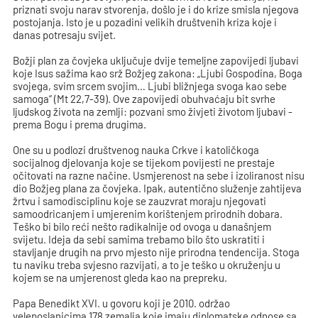
priznati svoju narav stvorenja, došlo je i do krize smisla njegova
postojanja. Isto je u pozadini velikih društvenih kriza koje i
danas potresaju svijet.
Božji plan za čovjeka uključuje dvije temeljne zapovijedi ljubavi
koje Isus sažima kao srž Božjeg zakona: „Ljubi Gospodina, Boga
svojega, svim srcem svojim… Ljubi bližnjega svoga kao sebe
samoga“ (Mt 22,7-39). Ove zapovijedi obuhvaćaju bit svrhe
ljudskog života na zemlji: pozvani smo živjeti životom ljubavi -
prema Bogu i prema drugima.
One su u podlozi društvenog nauka Crkve i katoličkoga
socijalnog djelovanja koje se tijekom povijesti ne prestaje
očitovati na razne načine. Usmjerenost na sebe i izoliranost nisu
dio Božjeg plana za čovjeka. Ipak, autentično služenje zahtijeva
žrtvu i samodisciplinu koje se zauzvrat moraju njegovati
samoodricanjem i umjerenim korištenjem prirodnih dobara.
Teško bi bilo reći nešto radikalnije od ovoga u današnjem
svijetu. Ideja da sebi samima trebamo bilo što uskratiti i
stavljanje drugih na prvo mjesto nije prirodna tendencija. Stoga
tu naviku treba svjesno razvijati, a to je teško u okruženju u
kojem se na umjerenost gleda kao na prepreku.
Papa Benedikt XVI. u govoru koji je 2010. održao
veleposlanicima
178 zemalja koje imaju diplomatske odnose sa