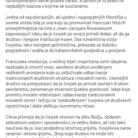
razumijevanjem same ljudske naravi, a upravo je to jedan od
najdubljih izazova s kojima se suočavamo.
Jedna od najutjecajnijih, ali ujedno i najpogubnijih filozofija u
ovome smislu bila je ona koju su promovirali francuski filozofi
prosvjetiteljstva na čelu s Jean-Jacques Rousseauom
zagovarajući ideju da je čovjek po svojoj prirodi dobar, ali da ga
društvo i njegove institucije kvare. Ova romantična vizija
čovjeka, iako naizgled optimistična, pokazala se duboko
pogrješnom i vodila je do katastrofalnih posljedica u povijesti.
Francuska revolucija, u velikoj mjeri inspirirana ovim idejama,
nastojala je stvoriti novo, savršeno društvo uvođenjem
radikalnih promjena koje su uključivale odbacivanje
tradicionalnih društvenih struktura i moralnih normi. Utemeljiti
društvo na pretpostavci da je čovjek po prirodi savršen ili sklon
savršenstvu zanemaruje stvarnost ljudske grješnosti. Ideje koje
promiču moralni relativizam, odbacivanje tradicionalnih
moralnih normi i težnju za "oslobođenjem" čovjeka od društvenih
ograničenja i dalje oblikuju suvremenu misao.
Crkva priznaje da je čovjek stvoren na sliku Božju, obdaren
slobodnom voljom i sposobnošću za veliko dobro, ali isto tako
naučava da je, kao posljedica istočnog grijeha, čovjekova narav
ranjena i sklona grijehu. Zbog toga društvo ne može biti