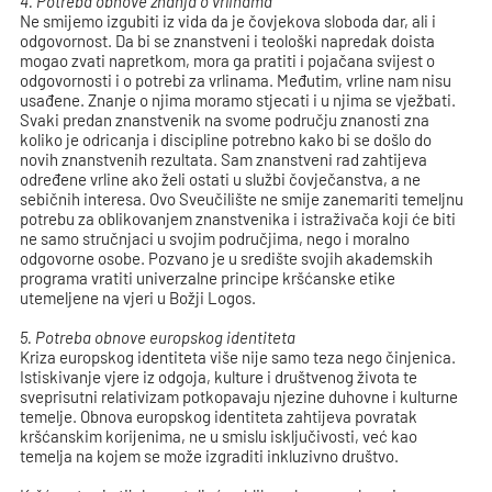
4. Potreba obnove znanja o vrlinama
Ne smijemo izgubiti iz vida da je čovjekova sloboda dar, ali i
odgovornost. Da bi se znanstveni i teološki napredak doista
mogao zvati napretkom, mora ga pratiti i pojačana svijest o
odgovornosti i o potrebi za vrlinama. Međutim, vrline nam nisu
usađene. Znanje o njima moramo stjecati i u njima se vježbati.
Svaki predan znanstvenik na svome području znanosti zna
koliko je odricanja i discipline potrebno kako bi se došlo do
novih znanstvenih rezultata. Sam znanstveni rad zahtijeva
određene vrline ako želi ostati u službi čovječanstva, a ne
sebičnih interesa. Ovo Sveučilište ne smije zanemariti temeljnu
potrebu za oblikovanjem znanstvenika i istraživača koji će biti
ne samo stručnjaci u svojim područjima, nego i moralno
odgovorne osobe. Pozvano je u središte svojih akademskih
programa vratiti univerzalne principe kršćanske etike
utemeljene na vjeri u Božji Logos.
5. Potreba obnove europskog identiteta
Kriza europskog identiteta više nije samo teza nego činjenica.
Istiskivanje vjere iz odgoja, kulture i društvenog života te
sveprisutni relativizam potkopavaju njezine duhovne i kulturne
temelje. Obnova europskog identiteta zahtijeva povratak
kršćanskim korijenima, ne u smislu isključivosti, već kao
temelja na kojem se može izgraditi inkluzivno društvo.