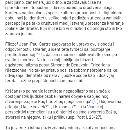
parcijalno, zanemarujući bitno, a zadržavajući se na
sporednome. Dopuštamo da nas određuju društvena uloga,
karijera, nacionalnost, spol ili kulturna pripadnost. U digitalnom
dobu, naš je identitet u velikoj mjeri podložan utjecaju vanjskih
percepcija pa tako društveni mediji stvaraju prostor za kreiranje
„online identiteta“, koji može biti vrlo različit od onoga što ili tko
zapravo jesmo.
Filozof Jean-Paul Sartre zagovarao je upravo ovu slobodu i
odgovornost u stvaranju identiteta tvrdeći da "postojanje
prethodi esenciji" - tj. da sami moramo oblikovati tko smo po
svojim izborima. Na toj su liniji mišljenja filozofi
egzistencijalizma poput Simone de Beauvoir i Friedricha
Nietzschea. No takav pristup nosi sa sobom nebrojene rizike
odvajanja identiteta od naravi ljudske osobe kao i doživljaj
tereta i težine prepuštenosti samima sebi.
Kršćansko poimanje identiteta nezaobilazno nas vraća k
dostojanstvu ljudske osobe i naravi čovjeka kao jedinog
stvorenja „koje je Bog htio zbog njega samoga“.
[6]
Odgovori na
pitanja „Tko je čovjek?“ i „Tko sam ja?“ - u kršćanskoj
perspektivi utemeljeni su u činjenici da smo stvorenja Božja,
stvoreni na njegovu sliku i priliku (usp. Post 1, 26-27).
Ta je vjerska istina poziv znanstvenicima za otvorenost uma