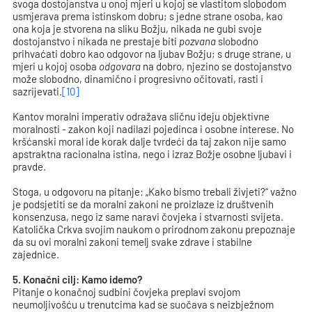
svoga dostojanstva u onoj mjeri u kojoj se vlastitom slobodom
usmjerava prema istinskom dobru; s jedne strane osoba, kao
ona koja je stvorena na sliku Božju, nikada ne gubi svoje
dostojanstvo i nikada ne prestaje biti
pozvana
slobodno
prihvaćati dobro kao odgovor na ljubav Božju; s druge strane, u
mjeri u kojoj osoba
odgovara
na dobro, njezino se dostojanstvo
može slobodno, dinamično i progresivno očitovati, rasti i
sazrijevati.
[10]
Kantov moralni imperativ odražava sličnu ideju objektivne
moralnosti - zakon koji nadilazi pojedinca i osobne interese. No
kršćanski moral ide korak dalje tvrdeći da taj zakon nije samo
apstraktna racionalna istina, nego i izraz Božje osobne ljubavi i
pravde.
Stoga, u odgovoru na pitanje: „Kako bismo trebali živjeti?“ važno
je podsjetiti se da moralni zakoni ne proizlaze iz društvenih
konsenzusa, nego iz same naravi čovjeka i stvarnosti svijeta.
Katolička Crkva svojim naukom o prirodnom zakonu prepoznaje
da su ovi moralni zakoni temelj svake zdrave i stabilne
zajednice.
5. Konačni cilj: Kamo idemo?
Pitanje o konačnoj sudbini čovjeka preplavi svojom
neumoljivošću u trenutcima kad se suočava s neizbježnom