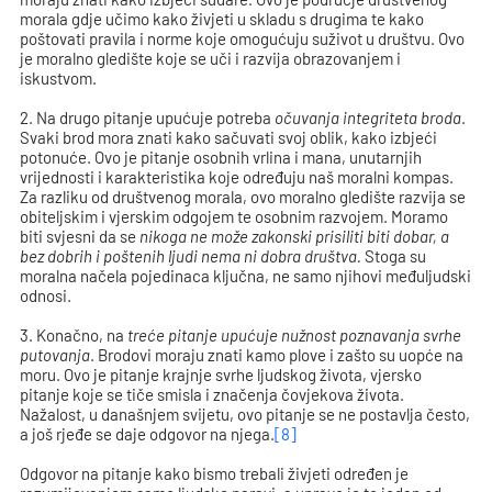
morala gdje učimo kako živjeti u skladu s drugima te kako
poštovati pravila i norme koje omogućuju suživot u društvu. Ovo
je moralno gledište koje se uči i razvija obrazovanjem i
iskustvom.
2. Na drugo pitanje upućuje potreba
očuvanja integriteta broda
.
Svaki brod mora znati kako sačuvati svoj oblik, kako izbjeći
potonuće. Ovo je pitanje osobnih vrlina i mana, unutarnjih
vrijednosti i karakteristika koje određuju naš moralni kompas.
Za razliku od društvenog morala, ovo moralno gledište razvija se
obiteljskim i vjerskim odgojem te osobnim razvojem. Moramo
biti svjesni da se
nikoga ne može zakonski prisiliti biti dobar, a
bez dobrih i poštenih ljudi nema ni dobra društva.
Stoga su
moralna načela pojedinaca ključna, ne samo njihovi međuljudski
odnosi.
3. Konačno, na
treće pitanje upućuje nužnost poznavanja svrhe
putovanja
. Brodovi moraju znati kamo plove i zašto su uopće na
moru. Ovo je pitanje krajnje svrhe ljudskog života, vjersko
pitanje koje se tiče smisla i značenja čovjekova života.
Nažalost, u današnjem svijetu, ovo pitanje se ne postavlja često,
a još rjeđe se daje odgovor na njega.
[8]
Odgovor na pitanje kako bismo trebali živjeti određen je