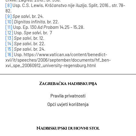
[8]
Usp. C.S. Lewis,
Kršćanstvo nije iluzija
, Split, 2016., str. 78-
82.
[9]
Spe salvi
, br. 24.
[10]
Dignitas infinita,
br. 22.
[11]
Usp. Ep. 130
Ad Probam
14,25 - 15,28.
[12]
Usp.
Spe salvi
, br. 7
[13]
Spe salvi
, br. 12.
[14]
Spe salvi
, br. 22.
[15]
Spe salvi
, br. 24.
[16]
Usp. https://www.vatican.va/content/benedict-
xvi/it/speeches/2006/september/documents/hf_ben-
xvi_spe_20060912_university-regensburg.html
Zagrebačka nadbiskupija
Pravila privatnosti
Opći uvjeti korištenja
Nadbiskupski duhovni stol