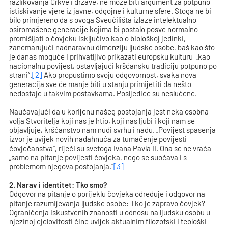
razlikovanja Crkve i države, ne može biti argument za potpuno
istiskivanje vjere iz javne, odgojne i kulturne sfere. Stoga ne bi
bilo primjereno da s ovoga Sveučilišta izlaze intelektualno
osiromašene generacije kojima bi postalo posve normalno
promišljati o čovjeku isključivo kao o biološkoj jedinki,
zanemarujući nadnaravnu dimenziju ljudske osobe, baš kao što
je danas moguće i prihvatljivo prikazati europsku kulturu „kao
nacionalnu povijest, ostavljajući kršćansku tradiciju potpuno po
strani“.
[2]
Ako propustimo svoju odgovornost, svaka nova
generacija sve će manje biti u stanju primijetiti da nešto
nedostaje u takvim postavkama. Posljedice su neslućene.
Naučavajući da u korijenu našeg postojanja jest neka osobna
volja Stvoritelja koji nas je htio, koji nas ljubi i koji nam se
objavljuje, kršćanstvo nam nudi svrhu i nadu. „Povijest spasenja
izvor je uvijek novih nadahnuća za tumačenje povijesti
čovječanstva“, riječi su svetoga Ivana Pavla II. Ona se ne vraća
„samo na pitanje povijesti čovjeka, nego se suočava i s
problemom njegova postojanja.“
[3]
2. Narav i identitet: Tko smo?
Odgovor na pitanje o porijeklu čovjeka određuje i odgovor na
pitanje razumijevanja ljudske osobe: Tko je zapravo čovjek?
Ograničenja iskustvenih znanosti u odnosu na ljudsku osobu u
njezinoj cjelovitosti čine uvijek aktualnim filozofski i teološki