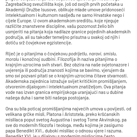
Zagrebačkog sveučilišta koje, još od svojih prvih početaka u
Akademiji Družbe Isusove, oblikuje mlade umove pridonoseći
intelektualnom i kulturnom nasljeđu ne samo Hrvatske nego i
cijele Europe. U ovom akademskom središtu, koje njeguje
različite znanstvene discipline, vašu pozornost želio bih
usmjeriti na pitanja koja nadilaze granice pojedinih akademskih
područja, ali su također temeljno prisutna u svakoj od njih i
dotiču srž čovjekove egzistencije.
Riječ je o pitanjima o čovjekovu
podrijetlu, naravi, smislu,
moralu i konačnoj sudbini
. Filozofija ih naziva pitanjima o
krajnjim uzrocima svih stvari. Bez obzira na naše svjetonazore i
uvjerenja ili područja znanosti kojima se bavimo, vjerujem da
smo svi pozvani pitati se o krajnjim uzrocima čitave stvarnosti.
Akademska zajednica istražuje svijet kritičkim promišljanjem,
otvorenim dijalogom i intelektualnom znatiželjom. Ova pitanja
vode nas izvan granica empirijskoga uranjajući nas u dubine
našega duha i same biti našega postojanja.
Ona su bila poticaj promišljanjima najvećih umova u povijesti, od
velikana grčke misli, Platona i Aristotela, preko kršćanskih
mislilaca poput svetog Augustina i svetog Tome Akvinskog, pa
sve do modernih filozofa i teologa, među kojima je zasigurno
papa Benedikt XVI., duboki mislilac o odnosu vjere i razuma.
Benedikt XVI. je u dijalogu s modernim misliocima često