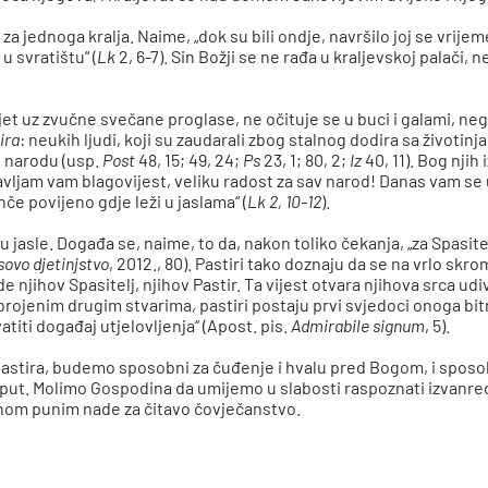
za jednoga kralja. Naime, „dok su bili ondje, navršilo joj se vrije
 u svratištu“ (
Lk
2, 6-7). Sin Božji se ne rađa u kraljevskoj palači,
et uz zvučne svečane proglase, ne očituje se u buci i galami, nego
ira
: neukih ljudi, koji su zaudarali zbog stalnog dodira sa životinj
 narodu (usp.
Post
48, 15; 49, 24;
Ps
23, 1; 80, 2;
Iz
40, 11). Bog njih 
javljam vam blagovijest, veliku radost za sav narod! Danas vam se 
e povijeno gdje leži u jaslama“ (
Lk 2, 10-12
).
su jasle. Događa se, naime, to da, nakon toliko čekanja, „za Spasit
sovo djetinjstvo
, 2012., 80). Pastiri tako doznaju da se na vrlo sk
de njihov Spasitelj, njihov Pastir. Ta vijest otvara njihova srca ud
brojenim drugim stvarima, pastiri postaju prvi svjedoci onoga bitn
vatiti događaj utjelovljenja“ (Apost. pis.
Admirabile signum
, 5).
 pastira, budemo sposobni za čuđenje i hvalu pred Bogom, i sposob
š put. Molimo Gospodina da umijemo u slabosti raspoznati izvanre
lanom punim nade za čitavo čovječanstvo.