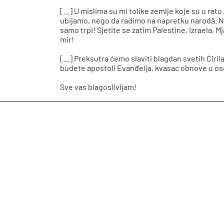
[…] U mislima su mi tolike zemlje koje su u ratu
ubijamo, nego da radimo na napretku narodâ. Ne
samo trpi! Sjetite se zatim Palestine, Izraela,
mir!
[…] Preksutra ćemo slaviti blagdan svetih Ćiri
budete apostoli Evanđelja, kvasac obnove u os
Sve vas blagoslivljam!