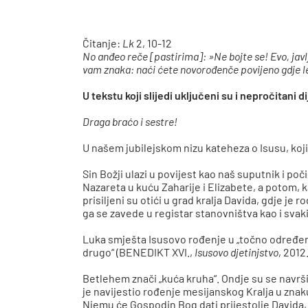
Čitanje:
Lk
2, 10-12
No anđeo reče [pastirima]: »Ne bojte se! Evo, javl
vam znaka: naći ćete novorođenče povijeno gdje le
U tekstu koji slijedi uključeni su i nepročitani 
Draga braćo i sestre!
U našem jubilejskom nizu kateheza o Isusu, koj
Sin Božji ulazi u povijest kao naš suputnik i po
Nazareta u kuću Zaharije i Elizabete, a potom, 
prisiljeni su otići u grad kralja Davida, gdje j
ga se zavede u registar stanovništva kao i svak
Luka smješta Isusovo rođenje u „točno određeno
drugo“ (BENEDIKT XVI.,
Isusovo djetinjstvo
, 2012
Betlehem znači „kuća kruha“. Ondje su se navršili 
je navijestio rođenje mesijanskog Kralja u znaku 
Njemu će Gospodin Bog dati prijestolje Davida, 