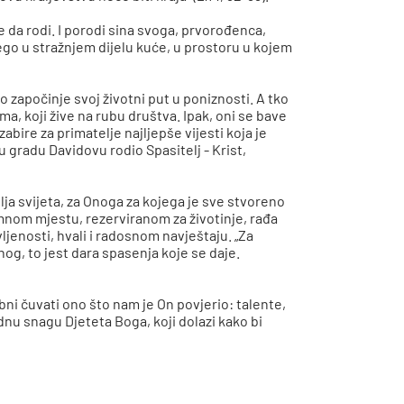
me da rodi. I porodi sina svoga, prvorođenca,
 nego u stražnjem dijelu kuće, u prostoru u kojem
 započinje svoj životni put u poniznosti. A tko
ama, koji žive na rubu društva. Ipak, oni se bave
izabire za primatelje najljepše vijesti koja je
u gradu Davidovu rodio Spasitelj - Krist,
elja svijeta, za Onoga za kojega je sve stvoreno
romnom mjestu, rezerviranom za životinje, rađa
ivljenosti, hvali i radosnom navještaju. „Za
og, to jest dara spasenja koje se daje.
ni čuvati ono što nam je On povjerio: talente,
dnu snagu Djeteta Boga, koji dolazi kako bi