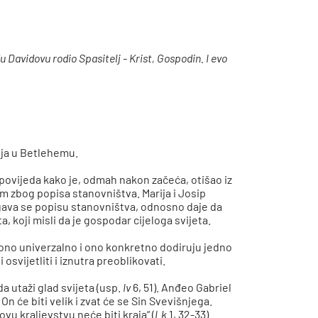
 Davidovu rodio Spasitelj - Krist, Gospodin. I evo
nja u Betlehemu.
ripovijeda kako je, odmah nakon začeća, otišao iz
em zbog popisa stanovništva. Marija i Josip
dvrgava se popisu stanovništva, odnosno daje da
 koji misli da je gospodar cijeloga svijeta.
„ono univerzalno i ono konkretno dodiruju jedno
i osvijetliti i iznutra preoblikovati.
da utaži glad svijeta (usp.
Iv
6, 51). Anđeo Gabriel
On će biti velik i zvat će se Sin Svevišnjega.
u kraljevstvu neće biti kraja“ (
Lk
1, 32-33).