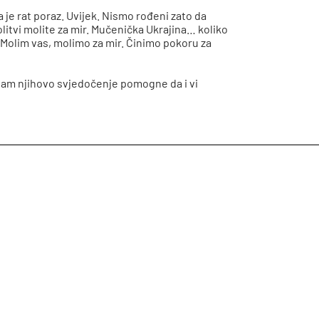
a je rat poraz. Uvijek. Nismo rođeni zato da
itvi molite za mir. Mučenička Ukrajina… koliko
. Molim vas, molimo za mir. Činimo pokoru za
 vam njihovo svjedočenje pomogne da i vi