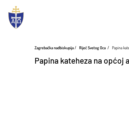
Zagrebačka nadbiskupija
Riječ Svetog Oca
Papina kate
Papina kateheza na općoj au