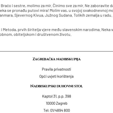
. Braćo i sestre, molimo za mir. Činimo sve za mir. Ne zaboravite d
ka se pronađu putovi mira! Molim vas, u svojoj svakodnevnoj mol
 Mjanmara, Sjevernog Kivua, Južnog Sudana. Tolikih zemalja u radu
la i Metoda, prvih širitelja vjere među slavenskim narodima. Neka
obnom, obiteljskom i društvenom životu.
Zagrebačka nadbiskupija
Pravila privatnosti
Opći uvjeti korištenja
Nadbiskupski duhovni stol
Kaptol 31, p.p. 398
10000 Zagreb
Tel:
01/4894 800