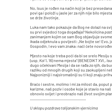
No, Isus je rođen na način koji je bez presedana 
povi ga i položi u jasle jer za njih nije bilo mjesta
se drže životinje.
Luka nam tako pokazuje da Bog ne dolazi na svij
su prvi svjedoci toga događaja? Nekolicina
past
zanimanjem kojim se sam Bog objavljuje svome
ikada odjeknula u povijesti: „Ne bojte se! Evo, 
Gospodin. I evo vam znaka: naći ćete novorođenč
Mjesto na koje treba poći da bi se srelo Mesiju 
(usp.
Kol
1, 16) nema mjesta“ (BENEDIKT XVI.,
Isu
dugo očekivani Mesija i da se rađa
za njih
, da bu
razliku od mnogih drugih koji su zaokupljeni ne
Najponizniji i najsiromašniji su ti koji znaju prih
Braćo i sestre, molimo i mi za milost da, poput
karizme, naš poziv i osobe koje je stavio na na
obnovio svijet i preobrazio naš život svojim p
____________________________
U sklopu pozdrava talijanskim vjernicima