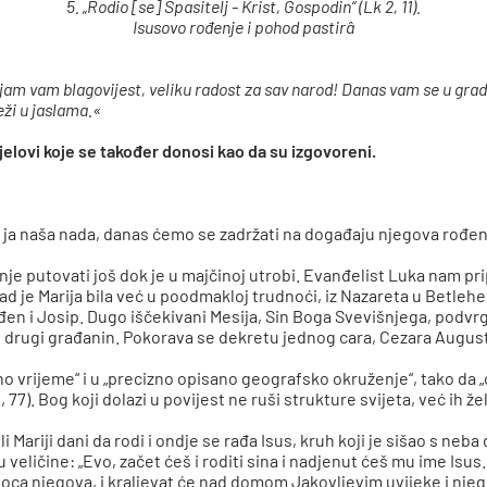
5. „R
odio [se] Spasitelj - Krist, Gospodin“ (Lk 2, 11).
Isusovo rođenje i pohod pastirâ
jam vam blagovijest, veliku radost za sav narod! Danas vam se u gradu
ži u jaslama.«
dijelovi koje se također donosi kao da su izgovoreni.
i ja naša nada, danas ćemo se zadržati na događaju njegova rođe
činje putovati još dok je u majčinoj utrobi. Evanđelist Luka nam p
kad je Marija bila već u poodmakloj trudnoći, iz Nazareta u Betleh
e rođen i Josip. Dugo iščekivani Mesija, Sin Boga Svevišnjega, po
i drugi građanin. Pokorava se dekretu jednog cara, Cezara Augusta,
 vrijeme“ i u „precizno opisano geografsko okruženje“, tako da 
., 77). Bog koji dolazi u povijest ne ruši strukture svijeta, već ih žel
Mariji dani da rodi i ondje se rađa Isus, kruh koji je sišao s neba 
veličine: „Evo, začet ćeš i roditi sina i nadjenut ćeš mu ime Isus. 
oca njegova, i kraljevat će nad domom Jakovljevim uvijeke i njegov