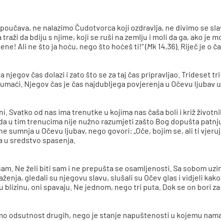
oučava, ne nalazimo Čudotvorca koji ozdravlja, ne divimo se slav
raži da bdiju s njime, koji se ruši na zemlju i moli da ga, ako je 
e! Ali ne što ja hoću, nego što hoćeš ti!“ (
Mk
14,36). Riječ je o 
a njegov čas dolazi i zato što se za taj čas pripravljao. Trideset t
maći. Njegov čas je čas najdubljega povjerenja u Očevu ljubav u 
i. Svatko od nas ima trenutke u kojima nas čaša boli i križ životn
da u tim trenucima nije nužno razumjeti zašto Bog dopušta patnju 
sumnja u Očevu ljubav, nego govori: „Oče, bojim se, ali ti vjerujem.
va u sredstvo spasenja.
sam. Ne želi biti sam i ne prepušta se osamljenosti. Sa sobom uzim
raženja, gledali su njegovu slavu, slušali su Očev glas i vidjeli ka
 blizinu, oni spavaju. Ne jednom, nego tri puta. Dok se on bori za č
o odsutnost drugih, nego je stanje napuštenosti u kojemu nama bl