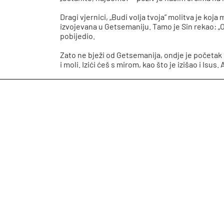
Dragi vjernici, „Budi volja tvoja” molitva je k
izvojevana u Getsemaniju. Tamo je Sin rekao: „Oče
pobijedio.
Zato ne bježi od Getsemanija, ondje je početak po
i moli. Izići ćeš s mirom, kao što je izišao i Isus