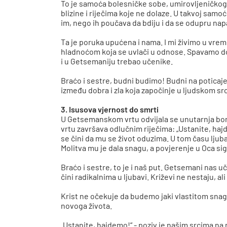
To je samoća bolesničke sobe, umirovljeničkog 
blizine i riječima koje ne dolaze. U takvoj samoć
im, nego ih poučava da bdiju i da se odupru nap
Ta je poruka upućena i nama. I mi živimo u vre
hladnoćom koja se uvlači u odnose. Spavamo do
i u Getsemaniju trebao učenike.
Braćo i sestre, budni budimo! Budni na poticaj
između dobra i zla koja započinje u ljudskom src
3. Isusova vjernost do smrti
U Getsemanskom vrtu odvijala se unutarnja borb
vrtu završava odlučnim riječima: „Ustanite, hajde
se čini da mu se život oduzima. U tom času ljub
Molitva mu je dala snagu, a povjerenje u Oca sigu
Braćo i sestre, to je i naš put. Getsemani nas u
čini radikalnima u ljubavi. Križevi ne nestaju, ali
Krist ne očekuje da budemo jaki vlastitom snag
novoga života.
„Ustanite, hajdemo!“ - poziv je našim srcima na n