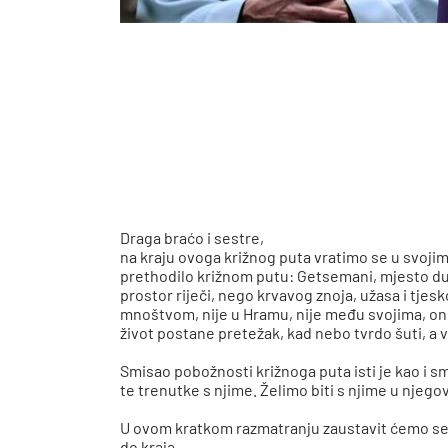
Draga braćo i sestre,
na kraju ovoga križnog puta vratimo se u svoji
prethodilo križnom putu: Getsemani, mjesto dubo
prostor riječi, nego krvavog znoja, užasa i tjes
mnoštvom, nije u Hramu, nije među svojima
,
on
život postane pretežak, kad nebo tvrdo šuti, a 
Smisao pobožnosti križnoga puta isti je kao i s
te trenutke s njime. Želimo biti s njime u njegov
U ovom kratkom razmatranju zaustavit ćemo se 
do kraja.