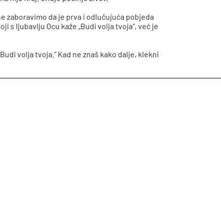
 ne zaboravimo da je prva i odlučujuća pobjeda
i s ljubavlju Ocu kaže „Budi volja tvoja”, već je
Budi volja tvoja.” Kad ne znaš kako dalje, klekni