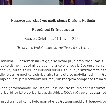
Nagovor zagrebačkog nadbiskupa Dražena Kutleše
Pobožnost Križnoga puta
Ksaver, Cvjetnica, 13. travnja 2025.
“Budi volja tvoja” - Isusova molitva u času tame
m mislima u Getsemanski vrt gdje se odvio prijelomni trenutak I
ke tišine i nepojmljive agonije iz koje je Isus izišao spreman pri
kobe koji su se sručili na Isusovu dušu i ispunile je smrtnom žaloš
dje je sam u noći koja simbolizira tamu što se nadvila nad njim. G
volja se lomi pred težinom neumoljivih zahtjeva onoga što treba do
misao getsemanske ure: stajati uz Isusa! Ne želimo ga tek promat
oj borbi jer iz te borbe, iz vapaja „Abba, Oče“, rađa se snaga za no
pred trima slikama koje nam otkriva Getsemanski vrt: Isusova p