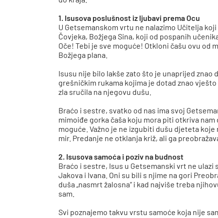
1. Isusova poslušnost iz ljubavi prema Ocu
U Getsemanskom vrtu ne nalazimo Učitelja koji p
Čovjeka, Božjega Sina, koji od pospanih učenika t
Oče! Tebi je sve moguće! Otkloni čašu ovu od men
Božjega plana.
Isusu nije bilo lakše zato što je unaprijed znao d
grešničkim rukama kojima je dotad znao vješto u
zla sručila na njegovu dušu.
Braćo i sestre, svatko od nas ima svoj Getseman
mimoiđe gorka čaša koju mora piti otkriva nam 
moguće. Važno je ne izgubiti dušu djeteta koje ne 
mir. Predanje ne otklanja križ, ali ga preobraža
2. Isusova samoća i poziv na budnost
Braćo i sestre, Isus u Getsemanski vrt ne ulazi 
Jakova i Ivana. Oni su bili s njime na gori Preob
duša „nasmrt žalosna“ i kad najviše treba njihovu
sam.
Svi poznajemo takvu vrstu samoće koja nije sam