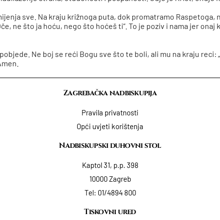
oja mijenja sve. Na kraju križnoga puta, dok promatramo Raspetoga,
, ne što ja hoću, nego što hoćeš ti“. To je poziv i nama jer onaj koj
bjede. Ne boj se reći Bogu sve što te boli, ali mu na kraju reci: „
. Amen.
Zagrebačka nadbiskupija
Pravila privatnosti
Opći uvjeti korištenja
Nadbiskupski duhovni stol
Kaptol 31, p.p. 398
10000 Zagreb
Tel:
01/4894 800
Tiskovni ured