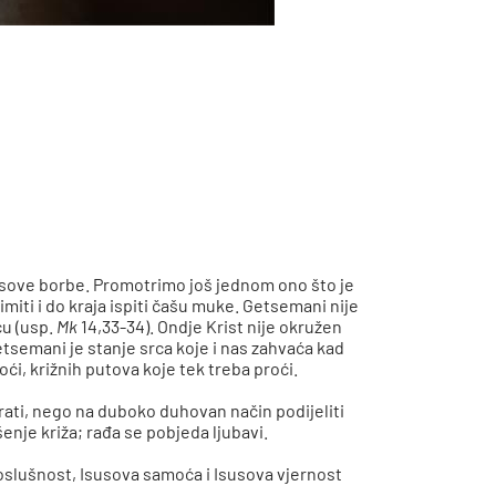
susove borbe. Promotrimo još jednom ono što je
miti i do kraja ispiti čašu muke. Getsemani nije
ću (usp.
Mk
14,33-34). Ondje Krist nije okružen
etsemani je stanje srca koje i nas zahvaća kad
ći, križnih putova koje tek treba proći.
rati, nego na duboko duhovan način podijeliti
šenje križa; rađa se pobjeda ljubavi.
oslušnost, Isusova samoća i Isusova vjernost