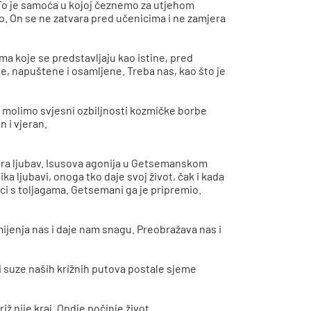
 To je samoća u kojoj čeznemo za utjehom
tako. On se ne zatvara pred učenicima i ne zamjera
a koje se predstavljaju kao istine, pred
, napuštene i osamljene. Treba nas, kao što je
i molimo svjesni ozbiljnosti kozmičke borbe
n i vjeran.
bira ljubav. Isusova agonija u Getsemanskom
ika ljubavi, onoga tko daje svoj život, čak i kada
rci s toljagama. Getsemani ga je pripremio.
 mijenja nas i daje nam snagu. Preobražava nas i
i suze naših križnih putova postale sjeme
iž nije kraj. Ondje počinje život.