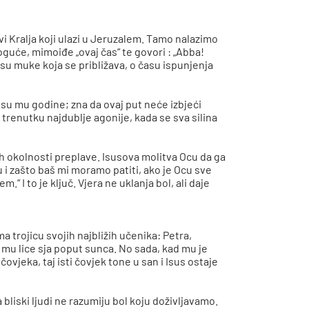
i Kralja koji ulazi u Jeruzalem. Tamo nalazimo
moguće, mimoiđe „ovaj čas“ te govori : „Abba!
času muke koja se približava, o času ispunjenja
ri su mu godine; zna da ovaj put neće izbjeći
trenutku najdublje agonije, kada se sva silina
ih okolnosti preplave. Isusova molitva Ocu da ga
i zašto baš mi moramo patiti, ako je Ocu sve
“ I to je ključ. Vjera ne uklanja bol, ali daje
a trojicu svojih najbližih učenika: Petra,
ko mu lice sja poput sunca. No sada, kad mu je
ovjeka, taj isti čovjek tone u san i Isus ostaje
iski ljudi ne razumiju bol koju doživljavamo.