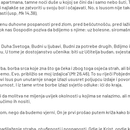
apartmana, tamne noći duše u kojoj se čini da i samo nebo šuti.
i najlakše se zatvoriti u svoju bol i očajavati. No, s Isusom nije 
asti (usp.
Mk
14,38).
menu duhovne pospanosti pred zlom, pred bešćutnošću, pred lažim
k nas Gospodin poziva da bdijemo s njime: uz bolesne, siromašne
e Duha Svetoga. Budni u ljubavi. Budni za potrebe drugih. Bdijmo 
u. U tome je dostojanstvo učenika: biti uz Učitelja budan, svjesta
a, borba srca koje zna što ga čeka i zbog toga osjeća strah, ali 
mo. Evo, približio se moj izdajica“ (
Mt
26,46). To su riječi Pobjedn
avi Isus pun unutarnje snage izlazi ususret poljupcu izdaje i povo
rnost. I iz tame vrtne borbe izlazi svjetlo odluke: ići do kraja.
či da molitva ne mijenja uvijek okolnosti u kojima se nalazimo, ali
 učimo ih nositi.
om, nego da budemo vjerni. On je prvi prošao putem križa kako b
adilaženje straha, otuđenosti i pospanosti. Gdje je Krist, ondje kr