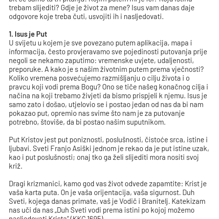
trebam slijediti? Gdje je život za mene? Isus vam danas daje
odgovore koje treba čuti, usvojiti ih i nasljedovati.
1. Isus je Put
U svijetu u kojem je sve povezano putem aplikacija, mapa i
informacija, često provjeravamo sve pojedinosti putovanja prije
negoli se nekamo zaputimo: vremenske uvjete, udaljenosti,
preporuke. A kako je s našim životnim putem prema vječnosti?
Koliko vremena posvećujemo razmišljanju o cilju života i o
pravcu koji vodi prema Bogu? Ono se tiče našeg konačnog cilja i
načina na koji trebamo živjeti da bismo prispjeli k njemu. Isus je
samo zato i došao, utjelovio se i postao jedan od nas da bi nam
pokazao put, opremio nas svime što nam je za putovanje
potrebno, štoviše, da bi postao našim suputnikom.
Put Kristov jest put poniznosti, poslušnosti, čistoće srca, istine i
ljubavi. Sveti Franjo Asiški jednom je rekao da je put istine uzak,
kao i put poslušnosti; onaj tko ga želi slijediti mora nositi svoj
križ.
Dragi krizmanici, kamo god vas život odvede zapamtite: Krist je
vaša karta puta. On je vaša orijentacija, vaša sigurnost. Duh
Sveti, kojega danas primate, vaš je Vodič i Branitelj. Katekizam
nas uči da nas „Duh Sveti vodi prema istini po kojoj možemo
nasljedovati Krista“ (
KKC
1695).