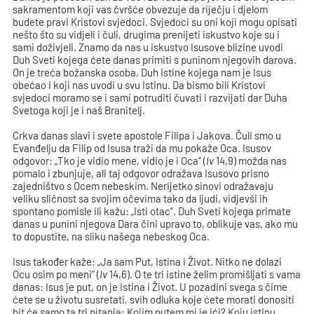
sakramentom koji vas čvršće obvezuje da riječju i djelom
budete pravi Kristovi svjedoci. Svjedoci su oni koji mogu opisati
nešto što su vidjeli i čuli, drugima prenijeti iskustvo koje su i
sami doživjeli. Znamo da nas u iskustvo Isusove blizine uvodi
Duh Sveti kojega ćete danas primiti s puninom njegovih darova.
On je treća božanska osoba, Duh Istine kojega nam je Isus
obećao i koji nas uvodi u svu Istinu. Da bismo bili Kristovi
svjedoci moramo se i sami potruditi čuvati i razvijati dar Duha
Svetoga koji je i naš Branitelj.
Crkva danas slavi i svete apostole Filipa i Jakova. Čuli smo u
Evanđelju da Filip od Isusa traži da mu pokaže Oca. Isusov
odgovor: „Tko je vidio mene, vidio je i Oca“ (
Iv
14,9) možda nas
pomalo i zbunjuje, ali taj odgovor odražava Isusovo prisno
zajedništvo s Ocem nebeskim. Nerijetko sinovi odražavaju
veliku sličnost sa svojim očevima tako da ljudi, vidjevši ih
spontano pomisle ili kažu: „Isti otac“. Duh Sveti kojega primate
danas u punini njegova Dara čini upravo to, oblikuje vas, ako mu
to dopustite, na sliku našega nebeskog Oca.
Isus također kaže: „Ja sam Put, Istina i Život. Nitko ne dolazi
Ocu osim po meni“ (
Iv
14,6). O te tri istine želim promišljati s vama
danas: Isus je put, on je Istina i Život. U pozadini svega s čime
ćete se u životu susretati, svih odluka koje ćete morati donositi
bit će samo ta tri pitanja: Kojim putem mi je ići? Koju istinu