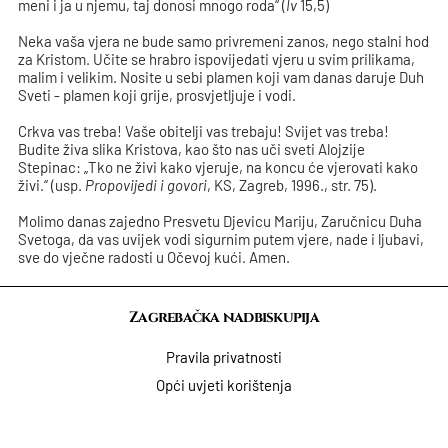
meni i ja u njemu, taj donosi mnogo roda“ (
Iv
15,5)
Neka vaša vjera ne bude samo privremeni zanos, nego stalni hod
za Kristom. Učite se hrabro ispovijedati vjeru u svim prilikama,
malim i velikim. Nosite u sebi plamen koji vam danas daruje Duh
Sveti - plamen koji grije, prosvjetljuje i vodi.
Crkva vas treba! Vaše obitelji vas trebaju! Svijet vas treba!
Budite živa slika Kristova, kao što nas uči sveti Alojzije
Stepinac: „Tko ne živi kako vjeruje, na koncu će vjerovati kako
živi.“ (usp.
Propovijedi i govori
, KS, Zagreb, 1996., str. 75).
Molimo danas zajedno Presvetu Djevicu Mariju, Zaručnicu Duha
Svetoga, da vas uvijek vodi sigurnim putem vjere, nade i ljubavi,
sve do vječne radosti u Očevoj kući. Amen.
Zagrebačka nadbiskupija
Pravila privatnosti
Opći uvjeti korištenja