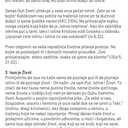
biti sretan, ali samo onaj tko ljubi istinu dolazi do sreće.
Danas Duh Sveti utiskuje u vaša srca pečat Istine. Zato se ne
bojte! Katekizam nas potiče na traženje istine jer ta dužnost
dolazi iz same ljudske naravi (
KKC
2104). Ne prihvaćajte logiku
ovoga svijeta koja kaže da je „istina relativna“. Kao što svjetiljka
otkriva put u tami, tako i istina Kristova vodi čovjeka u slobodu:
„Upoznat ćete istinu i istina će vas osloboditi“ (
Iv
8,32).
Pravi odgovori na vaša najvažnija životna pitanja postoje. Ne
bojte se postavljati ih i donositi moralne prosudbe. „Sve
provjeravajte: dobro zadržite, svake se sjene zla klonite!“ (
1Sol
5,
21-22).
3. Isus je Život
Primijetimo da Isus ne kaže samo da poznaje put ili da poznaje
istinu ili da poznaje život - On kaže: Ja sam Put, Istina i Život. To
znači da bez Isusa nema punine života, nema života vječnoga,
nema života u izobilju koji nam je darovan po Duhu Svetomu.
Sveti Augustin u svojim Ispovijestima piše: „Za sebe si nas,
Gospodine, stvorio i nemirno je srce naše dok se ne smiri u Tebi.“
Uistinu, dragi krizmanici, bez Boga ostajemo u nemiru, u
traženju koje ne nalazi ispunjenje. Mnogi danas traže život u
prolaznim užicima, u površnim odnosima, u moći i bogatstvu, ali
samo Isus daje istinski život: onaj koji se ne troši, koji ne vene,