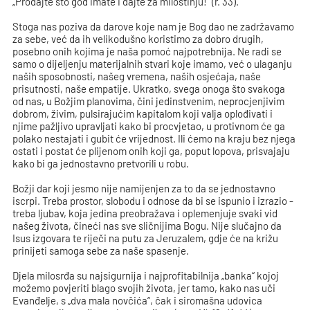
„Prodajte što god imate i dajte za milostinju!“ (r. 33).
Stoga nas poziva da darove koje nam je Bog dao ne zadržavamo
za sebe, već da ih velikodušno koristimo za dobro drugih,
posebno onih kojima je naša pomoć najpotrebnija. Ne radi se
samo o dijeljenju materijalnih stvari koje imamo, već o ulaganju
naših sposobnosti, našeg vremena, naših osjećaja, naše
prisutnosti, naše empatije. Ukratko, svega onoga što svakoga
od nas, u Božjim planovima, čini jedinstvenim, neprocjenjivim
dobrom, živim, pulsirajućim kapitalom koji valja oplođivati i
njime pažljivo upravljati kako bi procvjetao, u protivnom će ga
polako nestajati i gubit će vrijednost. Ili ćemo na kraju bez njega
ostati i postat će plijenom onih koji ga, poput lopova, prisvajaju
kako bi ga jednostavno pretvorili u robu.
Božji dar koji jesmo nije namijenjen za to da se jednostavno
iscrpi. Treba prostor, slobodu i odnose da bi se ispunio i izrazio -
treba ljubav, koja jedina preobražava i oplemenjuje svaki vid
našeg života, čineći nas sve sličnijima Bogu. Nije slučajno da
Isus izgovara te riječi na putu za Jeruzalem, gdje će na križu
prinijeti samoga sebe za naše spasenje.
Djela milosrđa su najsigurnija i najprofitabilnija „banka“ kojoj
možemo povjeriti blago svojih života, jer tamo, kako nas uči
Evanđelje, s „dva mala novčića“, čak i siromašna udovica