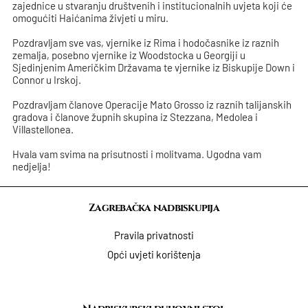
zajednice u stvaranju društvenih i institucionalnih uvjeta koji će
omogućiti Haićanima živjeti u miru.
Pozdravljam sve vas, vjernike iz Rima i hodočasnike iz raznih
zemalja, posebno vjernike iz Woodstocka u Georgiji u
Sjedinjenim Američkim Državama te vjernike iz Biskupije Down i
Connor u Irskoj.
Pozdravljam članove Operacije Mato Grosso iz raznih talijanskih
gradova i članove župnih skupina iz Stezzana, Medolea i
Villastellonea.
Hvala vam svima na prisutnosti i molitvama. Ugodna vam
nedjelja!
Zagrebačka nadbiskupija
Pravila privatnosti
Opći uvjeti korištenja