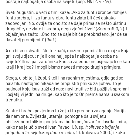
postaje najbogatija osoba na svijetu (usp.
Mk
12, 41-44).
Sveti Augustin, u vezi s tim, kaže: „Ako za funtu bronce dobiješ
funtu srebra, ili za funtu srebra funtu zlata bit ćeš dakako
zadovoljan. No, ovdje za ono što se daje prima se nešto uistinu
drugačije, ne zlato ili srebro, nego vječni život“ (
Sermo
390, 2). I
objašnjava zašto: „Ono što se daje bit će preobraženo, jer će se
davatelj promijeniti“ (
ibid
.).
A da bismo shvatili što to znači, možemo pomisliti na majku koja
grli svoju djecu: nije li ona najljepša i najbogatija osoba na
svijetu? Ili na par zaručnika kad su zajedno: ne osjećaju li se kao
kralj i kraljica? I mogli bismo navesti mnogo drugih primjera.
Stoga, u obitelji, župi, školi i na radnim mjestima, gdje god se
nalazili, nastojmo nikada ne propustiti priliku za ljubav. To je
budnost koju Isus traži od nas: naviknuti se biti pažljivi, spremni
i osjetljivi jedni na druge, kao što je to On prema nama u svakom
trenutku.
Sestre i braćo, povjerimo tu želju i to predano zalaganje Mariji,
da nam ona, Zvijezda jutarnja, pomogne da u svijetu
obilježenom tolikim podjelama budemo „čuvari“ milosrđa i mira,
kako nas je učio sveti Ivan Pavao II. (usp.
Molitveno bdjenje
prigodom 15. svjetskog dana mladih
, 19. kolovoza 2000.) i kako