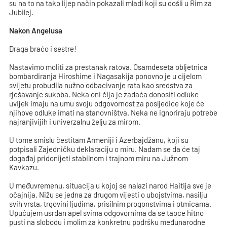
su na to na tako lijep način pokazali mladi koji su došli u Rim za
Jubilej.
Nakon Angelusa
Draga braćo i sestre!
Nastavimo moliti za prestanak ratova. Osamdeseta obljetnica
bombardiranja Hiroshime i Nagasakija ponovno je u cijelom
svijetu probudila nužno odbacivanje rata kao sredstva za
rješavanje sukoba. Neka oni čija je zadaća donositi odluke
uvijek imaju na umu svoju odgovornost za posljedice koje će
njihove odluke imati na stanovništva. Neka ne ignoriraju potrebe
najranjivijih i univerzalnu želju za mirom.
U tome smislu čestitam Armeniji i Azerbajdžanu, koji su
potpisali Zajedničku deklaraciju o miru. Nadam se da će taj
događaj pridonijeti stabilnom i trajnom miru na Južnom
Kavkazu.
U međuvremenu, situacija u kojoj se nalazi narod Haitija sve je
očajnija. Nižu se jedna za drugom vijesti o ubojstvima, nasilju
svih vrsta, trgovini ljudima, prisilnim progonstvima i otmicama.
Upućujem usrdan apel svima odgovornima da se taoce hitno
pusti na slobodu i molim za konkretnu podršku međunarodne