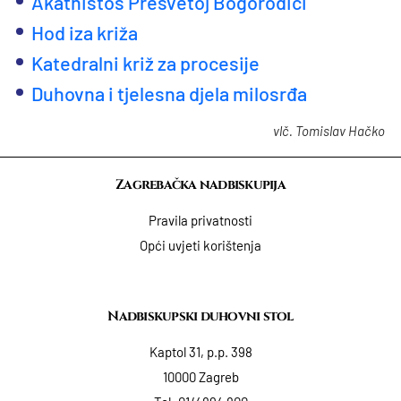
Akathistos Presvetoj Bogorodici
Hod iza križa
Katedralni križ za procesije
Duhovna i tjelesna djela milosrđa
vlč. Tomislav Hačko
Zagrebačka nadbiskupija
Pravila privatnosti
Opći uvjeti korištenja
Nadbiskupski duhovni stol
Kaptol 31, p.p. 398
10000 Zagreb