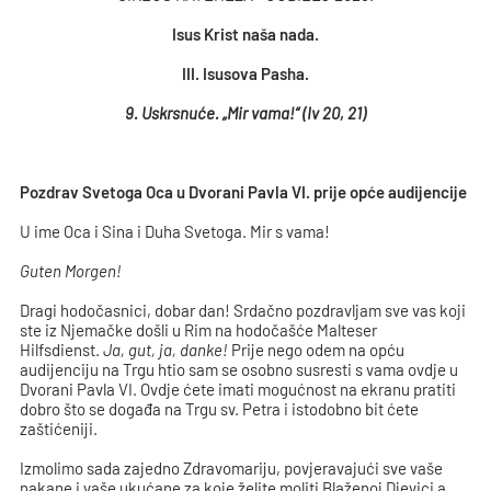
Isus Krist naša nada.
III. Isusova Pasha.
9. Uskrsnuće. „Mir vama!“ (Iv 20, 21)
Pozdrav Svetoga Oca u Dvorani Pavla VI. prije opće audijencije
U ime Oca i Sina i Duha Svetoga. Mir s vama!
Guten Morgen!
Dragi hodočasnici, dobar dan! Srdačno pozdravljam sve vas koji
ste iz Njemačke došli u Rim na hodočašće Malteser
Hilfsdienst.
Ja, gut, ja, danke!
Prije nego odem na opću
audijenciju na Trgu htio sam se osobno susresti s vama ovdje u
Dvorani Pavla VI. Ovdje ćete imati mogućnost na ekranu pratiti
dobro što se događa na Trgu sv. Petra i istodobno bit ćete
zaštićeniji.
Izmolimo sada zajedno Zdravomariju, povjeravajući sve vaše
nakane i vaše ukućane za koje želite moliti Blaženoj Djevici a