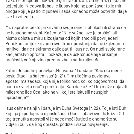
Tako se Gospodin pokazuje gol i razoružan. On ne traži ništa, ne
ucjenjuje. Njegova ljubav je ljubav koja ne ponižava; to je mir
onoga koji je patio iz ljubavi i sada konačno može potvrditi da je
sve to vrijedilo.
Mi, naprotiv, često prikrivamo svoje rane iz oholosti ili straha da
ne ispadnemo slabi. Kažemo: "Nije važno, sve je prošlo", ali
nismo doista u miru s izdajama od kojih smo bili povrijeđeni.
Ponekad radije skrivamo svoj trud opraštanja da ne izgledamo
ranjivo i da ne riskiramo dalje patiti. Isus ne. On nudi svoje rane
kao jamstvo oprosta. I pokazuje da uskrsnuće nije brisanje
prošlosti, već njezina preobrazba u nadu milosrđa.
Zatim Gospodin ponavlja: „Mir vama!“ I dodaje: "Kao što mene
posla Otac i ja šaljem vas" (r. 21). Tim riječima povjerava
apostolima zadaću koja nije toliko moć koliko odgovornost: da
budu u svijetu oruđa pomirenja. Kao da kaže: "Tko može objaviti
milosrdno lice Oca, ako ne vi, koji ste iskusili neuspjeh i
oproštenje?"
Isus dahne na njih i daruje im Duha Svetoga (r. 22). To je isti Duh
koji ga je podupirao u poslušnosti Ocu i ljubavi sve do križa. Od
tog trenutka apostoli više neće moći šutjeti o onome što su
vidjeli i čuli: da Bog oprašta, podiže i vraća povjerenje.