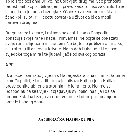
To je srce poslanja Crkve: ne upravljati drugima, već prenositi
radost onih koji su bili voljeni upravo kada to nisu zaslužili. To je
snaga koja je rodila i uzdigla kršćansku zajednicu: muškarce i
žene koji su otkrili ljepotu povratka u život da bi ga mogli
darovati drugima.
Draga braćo i sestre, i mi smo poslani. I nama Gospodin
pokazuje svoje rane i kaže: "Mir vama!" Ne bojte se pokazati
svoje rane izliječene milosrđem. Ne bojte se približiti onima koji
su u strahu ili osjećaju krivnje. Neka dah Duha učini i od nas
svjedoke toga mira i te ljubavi, jače od svakog poraza.
APEL
Ožalošćen sam zbog vijesti s Madagaskara o nasilnim sukobima
između policije i mladih prosvjednika, u kojima je nekoliko
prosvjednika ubijeno a stotinjak ih je ranjeno. Molimo se
Gospodinu da se uvijek izbjegavaju svi oblici nasilja i da se
promiče stalna težnja za društvenim skladom promicanjem
pravde i općeg dobra.
Zagrebačka nadbiskupija
Pravila privatnosti