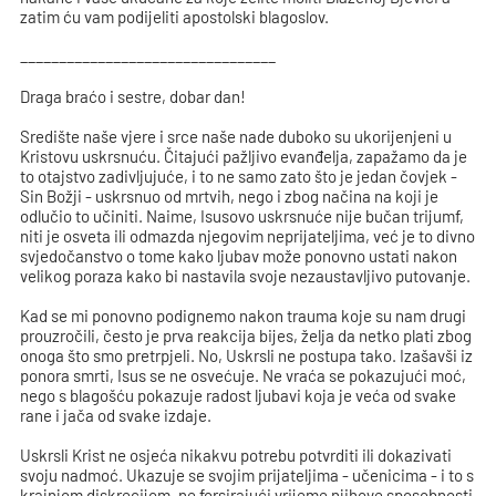
zatim ću vam podijeliti apostolski blagoslov.
_________________________________
Draga braćo i sestre, dobar dan!
Središte naše vjere i srce naše nade duboko su ukorijenjeni u
Kristovu uskrsnuću. Čitajući pažljivo evanđelja, zapažamo da je
to otajstvo zadivljujuće, i to ne samo zato što je jedan čovjek -
Sin Božji - uskrsnuo od mrtvih, nego i zbog načina na koji je
odlučio to učiniti. Naime, Isusovo uskrsnuće nije bučan trijumf,
niti je osveta ili odmazda njegovim neprijateljima, već je to divno
svjedočanstvo o tome kako ljubav može ponovno ustati nakon
velikog poraza kako bi nastavila svoje nezaustavljivo putovanje.
Kad se mi ponovno podignemo nakon trauma koje su nam drugi
prouzročili, često je prva reakcija bijes, želja da netko plati zbog
onoga što smo pretrpjeli. No, Uskrsli ne postupa tako. Izašavši iz
ponora smrti, Isus se ne osvećuje. Ne vraća se pokazujući moć,
nego s blagošću pokazuje radost ljubavi koja je veća od svake
rane i jača od svake izdaje.
Uskrsli Krist ne osjeća nikakvu potrebu potvrditi ili dokazivati
svoju nadmoć. Ukazuje se svojim prijateljima - učenicima - i to s
krajnjom diskrecijom, ne forsirajući vrijeme njihove sposobnosti