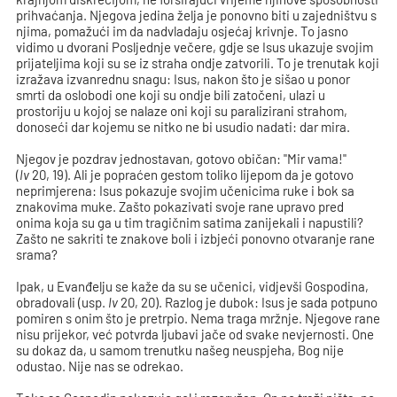
prihvaćanja. Njegova jedina želja je ponovno biti u zajedništvu s
njima, pomažući im da nadvladaju osjećaj krivnje. To jasno
vidimo u dvorani Posljednje večere, gdje se Isus ukazuje svojim
prijateljima koji su se iz straha ondje zatvorili. To je trenutak koji
izražava izvanrednu snagu: Isus, nakon što je sišao u ponor
smrti da oslobodi one koji su ondje bili zatočeni, ulazi u
prostoriju u kojoj se nalaze oni koji su paralizirani strahom,
donoseći dar kojemu se nitko ne bi usudio nadati: dar mira.
Njegov je pozdrav jednostavan, gotovo običan: "Mir vama!"
(
Iv
20, 19). Ali je popraćen gestom toliko lijepom da je gotovo
neprimjerena: Isus pokazuje svojim učenicima ruke i bok sa
znakovima muke. Zašto pokazivati svoje rane upravo pred
onima koja su ga u tim tragičnim satima zanijekali i napustili?
Zašto ne sakriti te znakove boli i izbjeći ponovno otvaranje rane
srama?
Ipak, u Evanđelju se kaže da su se učenici, vidjevši Gospodina,
obradovali (usp.
Iv
20, 20). Razlog je dubok: Isus je sada potpuno
pomiren s onim što je pretrpio. Nema traga mržnje. Njegove rane
nisu prijekor, već potvrda ljubavi jače od svake nevjernosti. One
su dokaz da, u samom trenutku našeg neuspjeha, Bog nije
odustao. Nije nas se odrekao.