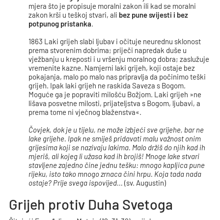
mjera što je propisuje moralni zakon ili kad se moralni
zakon krši u teškoj stvari, ali
bez pune svijesti i bez
potpunog pristanka
.
1863 Laki grijeh slabi ljubav i očituje neurednu sklonost
prema stvorenim dobrima; priječi napredak duše u
vježbanju u kreposti i u vršenju moralnog dobra; zaslužuje
vremenite kazne. Namjerni laki grijeh, koji ostaje bez
pokajanja, malo po malo nas pripravlja da počinimo teški
grijeh. Ipak laki grijeh ne raskida Saveza s Bogom.
Moguće ga je popraviti milošću Božjom. Laki grijeh »ne
lišava posvetne milosti, prijateljstva s Bogom, ljubavi, a
prema tome ni vječnog blaženstva«.
Čovjek, dok je u tijelu, ne može izbjeći sve grijehe, bar ne
lake grijehe. Ipak ne smiješ pridavati malu važnost onim
grijesima koji se nazivaju lakima. Malo držiš do njih kad ih
mjeriš, ali kojeg li užasa kad ih brojiš! Mnoge lake stvari
stavljene zajedno čine jednu tešku: mnogo kapljica pune
rijeku, isto tako mnogo zrnaca čini hrpu. Koja tada nada
ostaje? Prije svega ispovijed...
(sv. Augustin)
Grijeh protiv Duha Svetoga