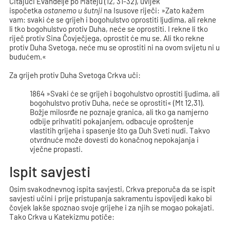
Čitajući Evanđelje po Mateju (12, 31-32), uvijek
ispočetka
ostanemo u šutnji
na Isusove riječi: »Zato kažem
vam: svaki će se grijeh i bogohulstvo oprostiti ljudima, ali rekne
li tko bogohulstvo protiv Duha, neće se oprostiti. I rekne li tko
riječ protiv Sina Čovječjega, oprostit će mu se. Ali tko rekne
protiv Duha Svetoga, neće mu se oprostiti ni na ovom svijetu ni u
budućem.«
Za grijeh protiv Duha Svetoga Crkva uči:
1864 »Svaki će se grijeh i bogohulstvo oprostiti ljudima, ali
bogohulstvo protiv Duha, neće se oprostiti« (Mt 12,31).
Božje milosrđe ne poznaje granica, ali tko ga namjerno
odbije prihvatiti pokajanjem, odbacuje oproštenje
vlastitih grijeha i spasenje što ga Duh Sveti nudi. Takvo
otvrdnuće može dovesti do konačnog nepokajanja i
vječne propasti.
Ispit savjesti
Osim svakodnevnog ispita savjesti, Crkva preporuča da se ispit
savjesti učini i prije pristupanja sakramentu ispovijedi kako bi
čovjek lakše spoznao svoje grijehe i za njih se mogao pokajati.
Tako Crkva u Katekizmu potiče: