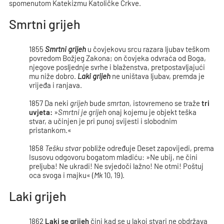
spomenutom Katekizmu Katoličke Crkve.
Smrtni grijeh
1855
Smrtni grijeh
u čovjekovu srcu razara ljubav teškom
povredom Božjeg Zakona; on čovjeka odvraća od Boga,
njegove posljednje svrhe i blaženstva, pretpostavljajući
mu niže dobro.
Laki grijeh
ne uništava ljubav, premda je
vrijeđa i ranjava.
1857 Da neki
grijeh
bude
smrtan,
istovremeno se traže
tri
uvjeta:
»
Smrtni je grijeh
onaj kojemu je objekt teška
stvar, a učinjen je pri punoj svijesti i slobodnim
pristankom.«
1858
Tešku stvar
pobliže određuje Deset zapovijedi, prema
Isusovu odgovoru bogatom mladiću: »Ne ubij, ne čini
preljuba! Ne ukradi! Ne svjedoči lažno! Ne otmi! Poštuj
oca svoga i majku« (
Mk
10, 19).
Laki grijeh
1862
Laki se grijeh
čini kad se u lakoj stvari ne obdržava