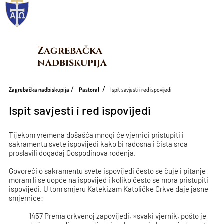
Zagrebačka 
nadbiskupija
Zagrebačka nadbiskupija
Pastoral
Ispit savjesti i red ispovijedi
Ispit savjesti i red ispovijedi
Tijekom vremena došašća mnogi će vjernici pristupiti i
sakramentu svete ispovijedi kako bi radosna i čista srca
proslavili događaj Gospodinova rođenja.
Govoreći o sakramentu svete ispovijedi često se čuje i pitanje
moram li se uopće na ispovijed i koliko često se mora pristupiti
ispovijedi. U tom smjeru Katekizam Katoličke Crkve daje jasne
smjernice:
1457 Prema crkvenoj zapovijedi, »svaki vjernik, pošto je