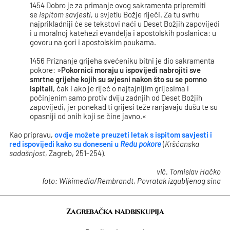
1454 Dobro je za primanje ovog sakramenta pripremiti
se
ispitom savjesti,
u svjetlu Božje riječi. Za tu svrhu
najprikladniji će se tekstovi naći u Deset Božjih zapovijedi
i u moralnoj katehezi evanđelja i apostolskih poslanica: u
govoru na gori i apostolskim poukama.
1456 Priznanje grijeha svećeniku bitni je dio sakramenta
pokore: »
Pokornici moraju u ispovijedi nabrojiti sve
smrtne grijehe kojih su svjesni nakon što su se pomno
ispitali
, čak i ako je riječ o najtajnijim grijesima i
počinjenim samo protiv dviju zadnjih od Deset Božjih
zapovijedi, jer ponekad ti grijesi teže ranjavaju dušu te su
opasniji od onih koji se čine javno.«
Kao pripravu,
ovdje možete preuzeti letak s ispitom savjesti i
red ispovijedi kako su doneseni u
Redu pokore
(
Kršćanska
sadašnjost
, Zagreb, 251-254).
vlč. Tomislav Hačko
foto: Wikimedia/Rembrandt, Povratak izgubljenog sina
Zagrebačka nadbiskupija