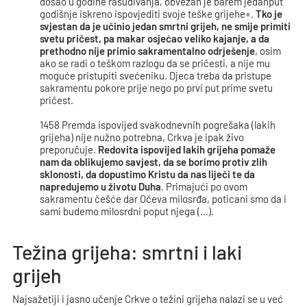
došao u godine rasuđivanja, obvezan je barem jedanput
godišnje iskreno ispovjediti svoje teške grijehe«.
Tko je
svjestan da je učinio jedan smrtni grijeh, ne smije primiti
svetu pričest, pa makar osjećao veliko kajanje, a da
prethodno nije primio sakramentalno odrješenje
, osim
ako se radi o teškom razlogu da se pričesti, a nije mu
moguće pristupiti svećeniku. Djeca treba da pristupe
sakramentu pokore prije nego po prvi put prime svetu
pričest.
1458 Premda ispovijed svakodnevnih pogrešaka (lakih
grijeha) nije nužno potrebna, Crkva je ipak živo
preporučuje.
Redovita ispovijed lakih grijeha pomaže
nam da oblikujemo savjest, da se borimo protiv zlih
sklonosti, da dopustimo Kristu da nas liječi te da
napredujemo u životu Duha
. Primajući po ovom
sakramentu češće dar Očeva milosrđa, poticani smo da i
sami budemo milosrdni poput njega (…).
Težina grijeha: smrtni i laki
grijeh
Najsažetiji i jasno učenje Crkve o težini grijeha nalazi se u već