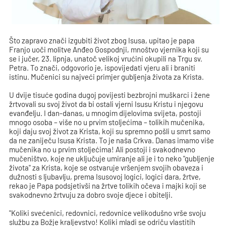
Što zapravo znači izgubiti život zbog Isusa, upitao je papa
Franjo uoči molitve Anđeo Gospodnji, mnoštvo vjernika koji su
se i jučer, 23. lipnja, unatoč velikoj vrućini okupili na Trgu sv.
Petra. To znači, odgovorio je, ispovijedati vjeru ali i braniti
istinu. Mučenici su najveći primjer gubljenja života za Krista.
U dvije tisuće godina dugoj povijesti bezbrojni muškarci i žene
žrtvovali su svoj život da bi ostali vjerni Isusu Kristu i njegovu
evanđelju. I dan-danas, u mnogim dijelovima svijeta, postoji
mnogo osoba – više no u prvim stoljećima – tolikih mučenika,
koji daju svoj život za Krista, koji su spremno pošli u smrt samo
da ne zaniječu Isusa Krista. To je naša Crkva. Danas imamo više
mučenika no u prvim stoljećima! Ali postoji i svakodnevno
mučeništvo, koje ne uključuje umiranje ali je i to neko "gubljenje
života" za Krista, koje se ostvaruje vršenjem svojih obaveza i
dužnosti s ljubavlju, prema Isusovoj logici, logici dara, žrtve,
rekao je Papa podsjetivši na žrtve tolikih očeva i majki koji se
svakodnevno žrtvuju za dobro svoje djece i obitelji.
"Koliki svećenici, redovnici, redovnice velikodušno vrše svoju
službu za Božje kraljevstvo! Koliki mladi se odriču vlastitih