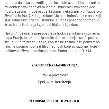
interesa da bi se posvetili djeci, invalidima, starijima… I oni su
mučenici! Svakodnevni mučenici, mučenici svakodnevice.
Postoje zatim mnoge osobe, kršćani i nekršćani, koji "gube svoj
život" za istinu. A Krist je rekao: "Ja sam istina", dakle onaj koji
služi istini služi Kristu", istaknuo je Papa i posebno spomenuo
žrtvu Ivana Krstitelja i vjernost Blažene Djevice.
Nakon Angelusa, a prije pozdrava hodočasničkim skupinama,
papa Franjo je rekao: „Upamtite dobro: ne bojte se ići protiv
struje! Budite hrabri! I tako, kao što ne želimo jesti pokvareno
jelo, ne budimo nositelji tih vrijednosti koje su razorne i koje
uništavaju život i oduzimaju nadu. Samo naprijed!" (IKA)
Zagrebačka nadbiskupija
Pravila privatnosti
Opći uvjeti korištenja
Nadbiskupski duhovni stol