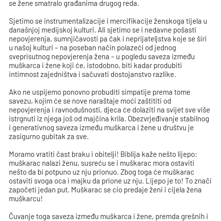
se žene smatralo građanima drugog reda.
Sjetimo se instrumentalizacije i mercifikacije ženskoga tijela u
današnjoj medijskoj kulturi. Ali sjetimo se i nedavne pošasti
nepovjerenja, sumnjičavosti pa čak i neprijateljstva koje se širi
u našoj kulturi – na poseban način polazeći od jednog
sveprisutnog nepovjerenja žena – u pogledu saveza između
muškarca i žene koji će, istodobno, biti kadar produbiti
intimnost zajedništva i sačuvati dostojanstvo razlike.
Ako ne uspijemo ponovno probuditi simpatije prema tome
savezu, kojim će se nove naraštaje moći zaštititi od
nepovjerenja i ravnodušnosti, djeca će dolaziti na svijet sve više
istrgnuti iz njega još od majčina krila. Obezvrjeđivanje stabilnog
i generativnog saveza između muškarca i žene u društvu je
zasigurno gubitak za sve.
Moramo vratiti čast braku i obitelji! Biblija kaže nešto lijepo:
muškarac nalazi ženu, susreću se i muškarac mora ostaviti
nešto da bi potpuno uz nju prionuo. Zbog toga će muškarac
ostaviti svoga oca i majku da prione uz nju. Lijepo je to! To znači
započeti jedan put. Muškarac se cio predaje ženi i cijela žena
muškarcu!
Čuvanje toga saveza između muškarca i žene, premda grešnih i