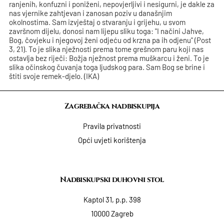
ranjenih, konfuzni i poniženi, nepovjerljivi i nesigurni, je dakle za
nas vjernike zahtjevan i zanosan poziv u današnjim
okolnostima. Sam izvještaj o stvaranju i grijehu, u svom
završnom dijelu, donosi nam lijepu sliku toga: "I načini Jahve,
Bog, čovjeku i njegovoj ženi odjeću od krzna pa ih odjenu" (Post
3, 21). To je slika nježnosti prema tome grešnom paru koji nas
ostavlja bez riječi: Božja nježnost prema muškarcu i ženi. To je
slika očinskog čuvanja toga ljudskog para. Sam Bog se brine i
štiti svoje remek-djelo. (IKA)
Zagrebačka nadbiskupija
Pravila privatnosti
Opći uvjeti korištenja
Nadbiskupski duhovni stol
Kaptol 31, p.p. 398
10000 Zagreb