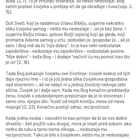
duša" (2,7). To je vrhunac stvaranja. Ali nešto nedostaje: Bog
zatim postavi čovjeka u prelijep vrt da ga obrađuje i čuva (usp. 2,
15).
Duh Sveti, koji je nadahnuo čitavu Bibliju, sugerira nakratko
sliku čovjeka samog – nešto mu nedostaje –, on je bez žene. I
sugerira Božju misao, gotovo Božji osjećaj koji ga gleda, koji
promatra Adama samog u vrtu: slobodan je, gospodar je… ali je
sam. I Bog vidi da to "nije dobro": to je kao neki nedostatak
zajedništva - nedostaje mu zajedništvo - nedostatak punine.
"Nije dobro" – kaže Bog – i dodaje "načinit ću mu pomoć kao što
je on" (2, 18).
Tada Bog pokazuje čovjeku sve životinje; čovjek svakoj od njih
daje njezino ime – i to je još jedna slika čovjekova gospodstva
nad stvorenim –, ali ne nalazi ni u jednoj životinji nekoga sebi
slična. Čovjek je i dalje sam. Kada mu Bog konačno predstavlja
ženu, čovjek s oduševljenjem prepoznaje da je to stvorenje, i
samo ono, njegov dio: "kosti od mojih kostiju, mesa od mesa
mojega" (2, 23). Konačno postoji odraz, recipročnost.
Kada jedna osoba – navodim to kao primjer da bi se ovo dobro
shvatilo – želi pružiti ruku drugoj, mora je imati pred sobom: ako
netko da ruku a tamo nema nikoga…, nedostaje mu
recipročnost. Tako je bilo s čovjekom, nešto mu je nedostajalo