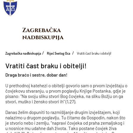
Zagrebačka 
nadbiskupija
Zagrebačka nadbiskupija
Riječ Svetog Oca
Vratiti čast braku i obitelji!
Vratiti čast braku i obitelji!
Draga braćo i sestre, dobar dan!
U prethodnoj katehezi o obitelji govorio sam o prvom izvještaju o
čovjekovu stvaranju, u prvom poglavlju Knjige Postanka, gdje je
pisano: "Na svoju sliku stvori Bog čovjeka, na sliku Božju on ga
stvori, muško i žensko stvori ih" (1,27).
Danas želim dopuniti to razmišljanje drugim izvještajem, koji
nalazimo u drugom poglavlju. Tu čitamo da Gospodin, nakon što
je stvorio nebo i zemlju, "napravi čovjeka od praha zemaljskog i
u nosnice mu udahne dah života. Tako postane čovjek živa