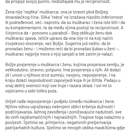
da prispije svojoj punini, nedostajala mu je recipročnost.
Žena nije "replika" muškarca; ona je izravni plod Božjeg
stvaralačkog čina. Slika "rebra" ne izražava nipošto inferiornost
ili podređenost, već, naprotiv, da su muškarac i žena iste biti i da
su komplementarni, te da među njima postoji ta recipročnost. A
činjenica da – ponovno u paraboli – Bog oblikuje ženu dok
muškarac spava, ističe upravo da ona nije ni na koji način
čovjekovo stvorenje, već Božje. Sugerira još nešto: da bi
pronašao ženu – i možemo reći da bi pronašao ljubav u ženi –,
muškarac najprije mora o njoj sanjati a tek zatim je nalazi.
Božje povjerenje u muškarca i ženu, kojima povjerava zemlju, je
velikodušno, izravno, potpuno. Ima povjerenja u njih. Ali dolazi
zli i unosi u njihovo srce sumnju, nevjeru, nepovjerenje. I na
kraju dolazi neposlušnost zapovijedi koja ih je štitila. Padaju u
onaj delirij svemoći koji sve truje i razara sklad. I svi mi to
osjećamo u sebi toliko puta.
Grijeh rađa nepovjerenje i podjelu između muškarca i žene.
Njihov odnos ugrožavaju nebrojeni oblici kršenja dužnosti i
podčinjavanja, lažnog zavođenja i ponižavajuće nadutosti, sve
do onih najdramatičnijih i najnasilnijih. Tragove toga nalazimo u
povijesti. Sjetimo se, primjerice, negativnih pretjerivanja
patrijarhalnih kultura. Sjetimo se mnogih oblika maskilizma gdje