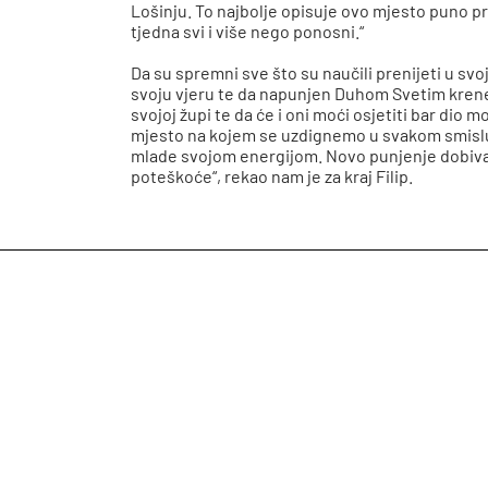
Lošinju. To najbolje opisuje ovo mjesto puno pri
tjedna svi i više nego ponosni.“
Da su spremni sve što su naučili prenijeti u sv
svoju vjeru te da napunjen Duhom Svetim krene
svojoj župi te da će i oni moći osjetiti bar dio m
mjesto na kojem se uzdignemo u svakom smislu,
mlade svojom energijom. Novo punjenje dobivam
poteškoće“, rekao nam je za kraj Filip.