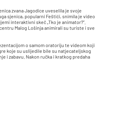
jenica zvana Jagodice uveselila je svoje
ga sjenica, popularni Feštići, snimila je video
ijemi interaktivni skeč „Tko je animator?“.
entru Malog Lošinja animirali su turiste i sve
prezentacijom o samom oratoriju te videom koji
re koje su uslijedile bile su natjecateljskog
ženje i zabavu. Nakon ručka i kratkog predaha