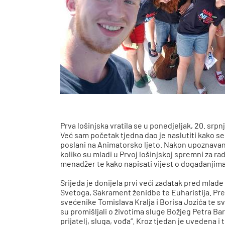
Prva lošinjska vratila se u ponedjeljak, 20. srp
Već sam početak tjedna dao je naslutiti kako se
poslani na Animatorsko ljeto. Nakon upoznavanj
koliko su mladi u Prvoj lošinjskoj spremni za r
menadžer te kako napisati vijest o događanjima
Srijeda je donijela prvi veći zadatak pred mlad
Svetoga, Sakrament ženidbe te Euharistija. Prep
svećenike Tomislava Kralja i Borisa Jozića te s
su promišljali o životima sluge Božjeg Petra Bar
prijatelj, sluga, vođa“. Kroz tjedan je uvedena i 