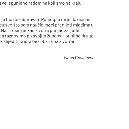
e sve ispunjeno radom na koji smo na kraju
nju je bio nezaboravan. Pomogao mi je da ojačam
ću sve što sam naučio moći prenijeti mladima u
„Mali Lošinj je kao životni punjač za ljude,
nda raznosimo po svojim župama i punimo druge
ijediti Krista bez obzira na životne
Ivana Bosiljevac