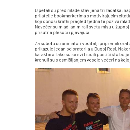
U petak su pred mlade stavljena tri zadatka: nap
prijatelje bookmarkerima s motivirajućim citatim
koji donosi kratki pregled tjedna te poziva mlade
Navečer su mladi animirali svetu misu u župnoj 
prisutne plešući i pjevajući.
Za subotu su animatori voditelji pripremili ora
prikazuje jedan od oratorija u Dugoj Resi. Nakon
karaktera. Iako su se svi trudili postići što bol
krenuli su s osmišljanjem vesele večeri na kojoj 