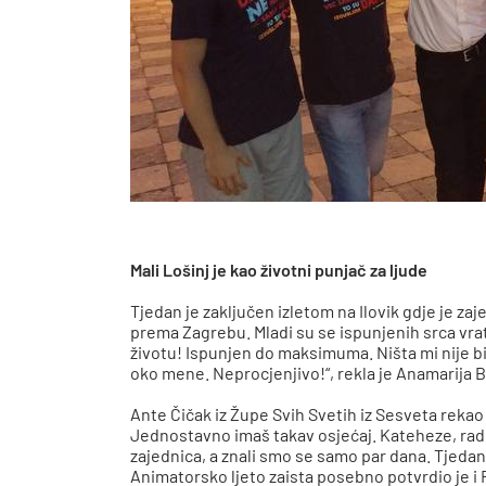
Mali Lošinj je kao životni punjač za ljude
Tjedan je zaključen izletom na Ilovik gdje je za
prema Zagrebu. Mladi su se ispunjenih srca vrati
životu! Ispunjen do maksimuma. Ništa mi nije bilo
oko mene. Neprocjenjivo!“, rekla je Anamarija Br
Ante Čičak iz Župe Svih Svetih iz Sesveta rekao 
Jednostavno imaš takav osjećaj. Kateheze, radion
zajednica, a znali smo se samo par dana. Tjeda
Animatorsko ljeto zaista posebno potvrdio je i F