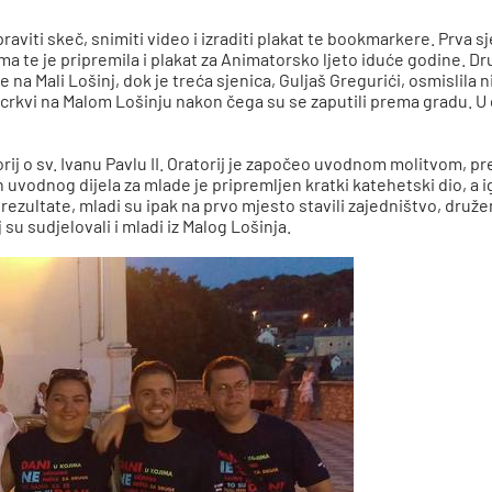
raviti skeč, snimiti video i izraditi plakat te bookmarkere. Prva s
a te je pripremila i plakat za Animatorsko ljeto iduće godine. Dru
 na Mali Lošinj, dok je treća sjenica, Guljaš Gregurići, osmislila n
crkvi na Malom Lošinju nakon čega su se zaputili prema gradu. U c
torij o sv. Ivanu Pavlu II. Oratorij je započeo uvodnom molitvom, 
 uvodnog dijela za mlade je pripremljen kratki katehetski dio, a ig
je rezultate, mladi su ipak na prvo mjesto stavili zajedništvo, dru
su sudjelovali i mladi iz Malog Lošinja.