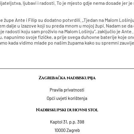
jateljstva, ljubavi i radosti. To je mjesto gdje nema dosade jer j
oje župe Ante i Filip su dodatno potvrdili. „Tjedan na Malom Loši
m dalje u izazove koji su preda mnom u mojoj župi. Nadam se da 
oje radosti koju sam proživio na Malom Lošinju“, zaključio je Ante. 
 napunimo svoje fizičke, a prije svega duhovne baterije koje o
o kada vidimo mlade po našim župama kako su spremni zauvijek sl
Zagrebačka nadbiskupija
Pravila privatnosti
Opći uvjeti korištenja
Nadbiskupski duhovni stol
Kaptol 31, p.p. 398
10000 Zagreb