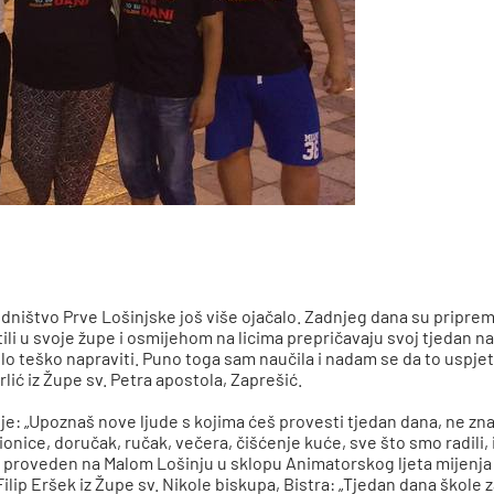
jedništvo Prve Lošinjske još više ojačalo. Zadnjeg dana su priprem
li u svoje župe i osmijehom na licima prepričavaju svoj tjedan na 
 teško napraviti. Puno toga sam naučila i nadam se da to uspjeti pr
lić iz Župe sv. Petra apostola, Zaprešić.
je: „Upoznaš nove ljude s kojima ćeš provesti tjedan dana, ne znaš
ice, doručak, ručak, večera, čišćenje kuće, sve što smo radili, i
n proveden na Malom Lošinju u sklopu Animatorskog ljeta mijenja 
ilip Eršek iz Župe sv. Nikole biskupa, Bistra: „Tjedan dana škole 