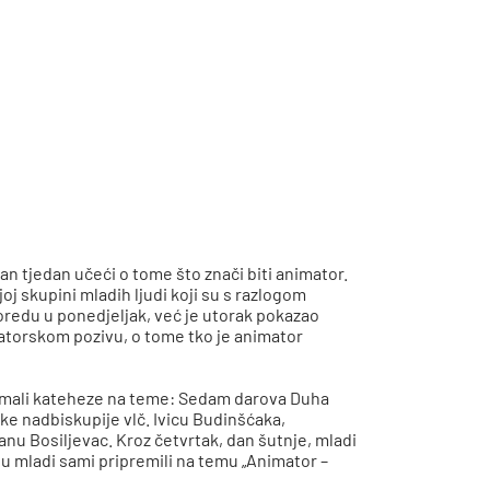
an tjedan učeći o tome što znači biti animator.
j skupini mladih ljudi koji su s razlogom
oredu u ponedjeljak, već je utorak pokazao
imatorskom pozivu, o tome tko je animator
ipremali kateheze na teme: Sedam darova Duha
ke nadbiskupije vlč. Ivicu Budinšćaka,
anu Bosiljevac. Kroz četvrtak, dan šutnje, mladi
 su mladi sami pripremili na temu „Animator –