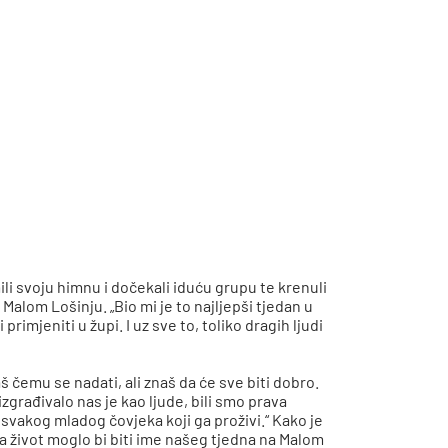
ili svoju himnu i dočekali iduću grupu te krenuli
Malom Lošinju. „Bio mi je to najljepši tjedan u
imjeniti u župi. I uz sve to, toliko dragih ljudi
 čemu se nadati, ali znaš da će sve biti dobro.
zgrađivalo nas je kao ljude, bili smo prava
svakog mladog čovjeka koji ga proživi.“ Kako je
za život moglo bi biti ime našeg tjedna na Malom