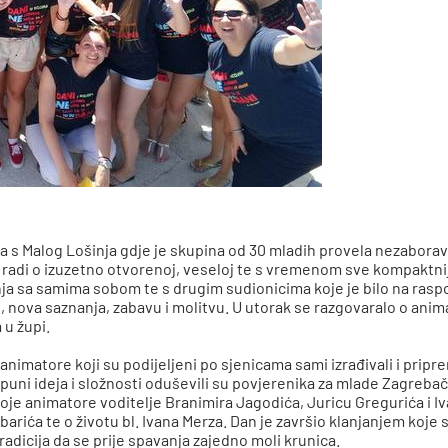
nja s Malog Lošinja gdje je skupina od 30 mladih provela nezaborav
 radi o izuzetno otvorenoj, veseloj te s vremenom sve kompaktnijo
a sa samima sobom te s drugim sudionicima koje je bilo na rasp
ad, nova saznanja, zabavu i molitvu. U utorak se razgovaralo o an
 u župi.
e animatore koji su podijeljeni po sjenicama sami izrađivali i pr
uni ideja i složnosti oduševili su povjerenika za mlade Zagrebač
voje animatore voditelje Branimira Jagodića, Juricu Gregurića i Iv
barića te o životu bl. Ivana Merza. Dan je završio klanjanjem koje
tradicija da se prije spavanja zajedno moli krunica.