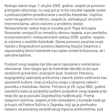
Nedugo nakon toga, 7. ožujka 2003. godine, raspelo je ponovno
pretrpjelo oštećenja, no ovaj put je to bio rezultat napada osobe
s psihosocijalnim poteškoćama u svetištu Katedrale. Usprkos
ovom neugodnom incidentu, raspelo je, zahvaljujući stručnim
intervencijama, ubrzo vraćeno u prvobitno stanje.
Restauratorski radovi koje je izvodila prof. Maja Veicogna
Novoselec omogućili su temeljitu obnovu raspela, a po završetku
konzervatorskih i restauratorskih radova 2006. godine, raspelo
je vraćeno u svetište Katedrale. Danas ponosno zauzima svoje
mjesto u Bogoslužnom prostoru blaženog Alojzija Stepinca u
neposrednoj blizini katedrale kao važan simbol kršćanstva, ali i
sakralne baštine.
Povijest ovog raspela nije bila samo ispunjena s nesrećama i
obnovama. Sam njegov put do Katedrale također je bio pun
neobičnih preokreta i značajnih ljudi. Krešimir Petrokov,
dugogodišnji sabiratelj antikviteta i vlasnik zbirke zaštićene kao
spomenik kulture, imao je ključnu ulogu u njegovoj nabavi i
povratku u Katedralu. Naime, Petrokov je 29. rujna 1982. godine
svjedočio kako je posljednji pošteni posjednik ovog raspela prije
nego što ga je ponudio Zagrebačkoj nadbiskupiji. Prema
njegovim riječima, raspelo je bilo rastavljeno u komade kada ga
je kupio od Fedora Rožića iz Zagreba, koji ga je prethodno
nabavio od poznatog varaždinskog trgovca antikvitetima, pod