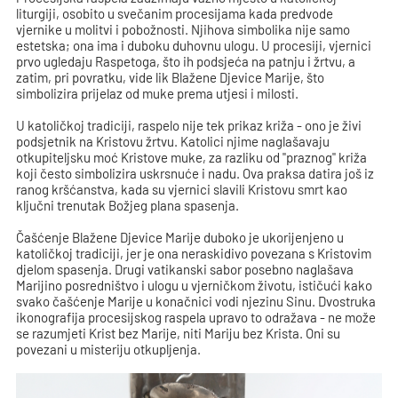
liturgiji, osobito u svečanim procesijama kada predvode
vjernike u molitvi i pobožnosti. Njihova simbolika nije samo
estetska; ona ima i duboku duhovnu ulogu. U procesiji, vjernici
prvo ugledaju Raspetoga, što ih podsjeća na patnju i žrtvu, a
zatim, pri povratku, vide lik Blažene Djevice Marije, što
simbolizira prijelaz od muke prema utjesi i milosti.
U katoličkoj tradiciji, raspelo nije tek prikaz križa - ono je živi
podsjetnik na Kristovu žrtvu. Katolici njime naglašavaju
otkupiteljsku moć Kristove muke, za razliku od "praznog" križa
koji često simbolizira uskrsnuće i nadu. Ova praksa datira još iz
ranog kršćanstva, kada su vjernici slavili Kristovu smrt kao
ključni trenutak Božjeg plana spasenja.
Čašćenje Blažene Djevice Marije duboko je ukorijenjeno u
katoličkoj tradiciji, jer je ona neraskidivo povezana s Kristovim
djelom spasenja. Drugi vatikanski sabor posebno naglašava
Marijino posredništvo i ulogu u vjerničkom životu, ističući kako
svako čašćenje Marije u konačnici vodi njezinu Sinu. Dvostruka
ikonografija procesijskog raspela upravo to odražava - ne može
se razumjeti Krist bez Marije, niti Mariju bez Krista. Oni su
povezani u misteriju otkupljenja.