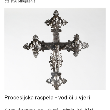
otajstvu otkupljenja.
Procesijska raspela - vodiči u vjeri
Procesijska raspela zauzimaju važno mjesto u katoličkoj