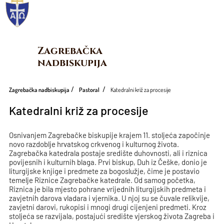
Zagrebačka 
nadbiskupija
Zagrebačka nadbiskupija
Pastoral
Katedralni križ za procesije
Katedralni križ za procesije
Osnivanjem Zagrebačke biskupije krajem 11. stoljeća započinje
novo razdoblje hrvatskog crkvenog i kulturnog života.
Zagrebačka katedrala postaje središte duhovnosti, ali i riznica
povijesnih i kulturnih blaga. Prvi biskup, Duh iz Češke, donio je
liturgijske knjige i predmete za bogoslužje, čime je postavio
temelje Riznice Zagrebačke katedrale. Od samog početka,
Riznica je bila mjesto pohrane vrijednih liturgijskih predmeta i
zavjetnih darova vladara i vjernika. U njoj su se čuvale relikvije,
zavjetni darovi, rukopisi i mnogi drugi cijenjeni predmeti. Kroz
stoljeća se razvijala, postajući središte vjerskog života Zagreba i