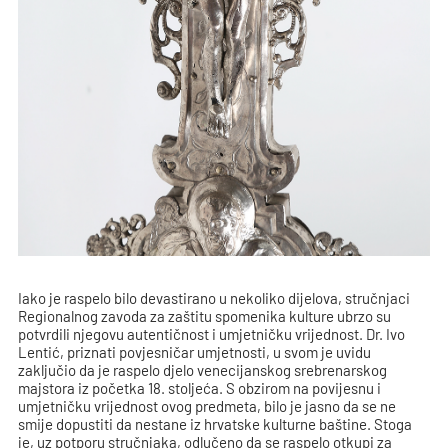
Iako je raspelo bilo devastirano u nekoliko dijelova, stručnjaci
Regionalnog zavoda za zaštitu spomenika kulture ubrzo su
potvrdili njegovu autentičnost i umjetničku vrijednost. Dr. Ivo
Lentić, priznati povjesničar umjetnosti, u svom je uvidu
zaključio da je raspelo djelo venecijanskog srebrenarskog
majstora iz početka 18. stoljeća. S obzirom na povijesnu i
umjetničku vrijednost ovog predmeta, bilo je jasno da se ne
smije dopustiti da nestane iz hrvatske kulturne baštine. Stoga
je, uz potporu stručnjaka, odlučeno da se raspelo otkupi za