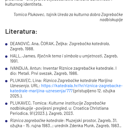
kulturnog identiteta.
Tomica Plukavec, tajnik Ureda za kulturna dobra Zagrebačke
nadbiskupije
Literatura:
DEANOVIĆ, Ana, ČORAK, Željka:
Zagrebačka katedrala
,
Zagreb, 1988.
HALL, James,
Rječnik tema i simbola u umjetnosti
, Zagreb,
1991.
IVANDIJA, Antun: Inventar Riznice zagrebačke katedrale. I
dio: Metali. Prvi svezak, Zagreb, 1986.
PLUKAVEC, Lina:
Riznica Zagrebačke katedrale Marijina
Uznesenja.
URL:
https://katedrala.hr/hr/riznica-zagrebacke-
katedrale-marijina-uznesenja/777
(pristupljeno 12. ožujka
2025.).
PLUKAVEC, Tomica:
Kulturne institucije Zagrebačke
nadbiskupije -povijesni pregled
, u: Croatica Christiana
Periodica, 91 (2023.), Zagreb, 2023.
Riznica zagrebačke katedrale
: Muzejski prostor, Zagreb, 31.
ožujka - 15. rujna 1983..; urednik Zdenka Munk, Zagreb, 1983.,