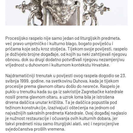
Procesijsko raspelo nije samo jedan od liturgijskih predmeta,
već pravo umjetničko i kulturno blago, bogato poviješću i
pričama koje sežu kroz stoljeća. Tijekom svoje povijesti, raspelo
je doživjelo brojne događaje, od kojih su neki zahtijevali njegovu
obnovu, dok su drugi dodatno potvrđivali njegovu nezamjenjivu
vrijednost u duhovnom i kulturnom kontekstu Hrvatske.
Najdramatičniji trenutak u povijesti ovog raspela dogodio se 23.
svibnja 1999. godine, na svetkovinu Duhova, kada je tijekom
procesije prema glavnom oltaru došlo do nesreće. Raspelo je
puklo u trenutku kada su ga iz sakristije Zagrebačke katedrale
nosili prema glavnom oltaru, a uzrok loma bila je istrošena
drvena daščica unutar križišta. Ta je daščica popustila pod
težinom konstrukcije, izazivajući oštećenja na jednom od
najvažnijih sakralnih predmeta Katedrale. Ovaj događaj naglasio
je nužnost restauracije i očuvanja ovih kulturnih dobara, jer
takvi predmeti nisu samo liturgijski alati, već i neprocjenjive
svjedočanstva prošlih vremena.