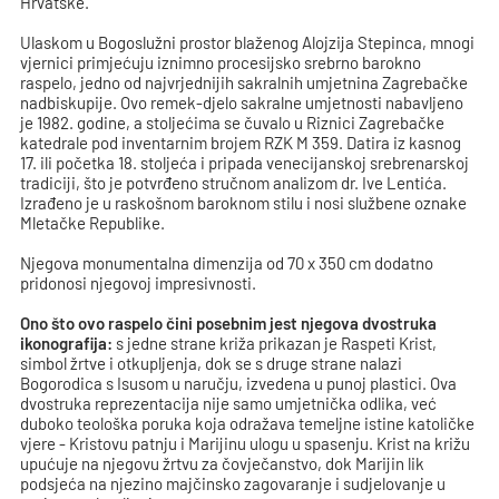
Hrvatske.
Ulaskom u Bogoslužni prostor blaženog Alojzija Stepinca, mnogi
vjernici primjećuju iznimno procesijsko srebrno barokno
raspelo, jedno od najvrjednijih sakralnih umjetnina Zagrebačke
nadbiskupije. Ovo remek-djelo sakralne umjetnosti nabavljeno
je 1982. godine, a stoljećima se čuvalo u Riznici Zagrebačke
katedrale pod inventarnim brojem RZK M 359. Datira iz kasnog
17. ili početka 18. stoljeća i pripada venecijanskoj srebrenarskoj
tradiciji, što je potvrđeno stručnom analizom dr. Ive Lentića.
Izrađeno je u raskošnom baroknom stilu i nosi službene oznake
Mletačke Republike.
Njegova monumentalna dimenzija od 70 x 350 cm dodatno
pridonosi njegovoj impresivnosti.
Ono što ovo raspelo čini posebnim jest njegova dvostruka
ikonografija:
s jedne strane križa prikazan je Raspeti Krist,
simbol žrtve i otkupljenja, dok se s druge strane nalazi
Bogorodica s Isusom u naručju, izvedena u punoj plastici. Ova
dvostruka reprezentacija nije samo umjetnička odlika, već
duboko teološka poruka koja odražava temeljne istine katoličke
vjere - Kristovu patnju i Marijinu ulogu u spasenju. Krist na križu
upućuje na njegovu žrtvu za čovječanstvo, dok Marijin lik
podsjeća na njezino majčinsko zagovaranje i sudjelovanje u