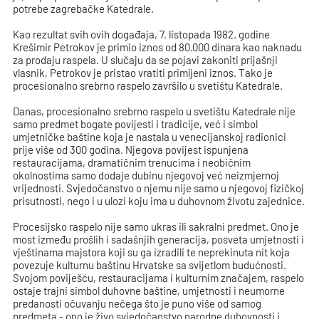
potrebe zagrebačke Katedrale.
Kao rezultat svih ovih događaja, 7. listopada 1982. godine
Krešimir Petrokov je primio iznos od 80.000 dinara kao naknadu
za prodaju raspela. U slučaju da se pojavi zakoniti prijašnji
vlasnik, Petrokov je pristao vratiti primljeni iznos. Tako je
procesionalno srebrno raspelo završilo u svetištu Katedrale.
Danas, procesionalno srebrno raspelo u svetištu Katedrale nije
samo predmet bogate povijesti i tradicije, već i simbol
umjetničke baštine koja je nastala u venecijanskoj radionici
prije više od 300 godina. Njegova povijest ispunjena
restauracijama, dramatičnim trenucima i neobičnim
okolnostima samo dodaje dubinu njegovoj već neizmjernoj
vrijednosti. Svjedočanstvo o njemu nije samo u njegovoj fizičkoj
prisutnosti, nego i u ulozi koju ima u duhovnom životu zajednice.
Procesijsko raspelo nije samo ukras ili sakralni predmet. Ono je
most između prošlih i sadašnjih generacija, posveta umjetnosti i
vještinama majstora koji su ga izradili te neprekinuta nit koja
povezuje kulturnu baštinu Hrvatske sa svijetlom budućnosti.
Svojom poviješću, restauracijama i kulturnim značajem, raspelo
ostaje trajni simbol duhovne baštine, umjetnosti i neumorne
predanosti očuvanju nečega što je puno više od samog
predmeta - ono je živo svjedočanstvo narodne duhovnosti i