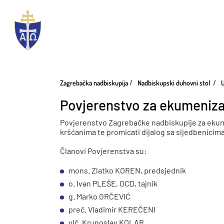
Zagrebačka nadbiskupija
Nadbiskupski duhovni stol
U
Povjerenstvo za ekumenizam
Povjerenstvo Zagrebačke nadbiskupije za ekum
kršćanima te promicati dijalog sa sljedbenicima
Članovi Povjerenstva su:
mons. Zlatko KOREN, predsjednik
o. Ivan PLEŠE, OCD, tajnik
g. Marko GRČEVIĆ
preč. Vladimir KEREČENI
vlč. Krunoslav KOLAR