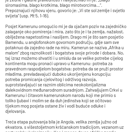
siromasima, blago krotkima, blago mirotvorcima…“.
Prepoznajući njihovu vjeru, govorio je: „Vi ste sol zemlje i svjetlo
svijeta“ (usp.
Mt
5, 1-16).
Posjet Kamerunu omogućio mi je da ojačam poziv na zajedničko
zalaganje oko pomirenja i mira, zato što je i ta zemlja, nažalost,
obilježena napetostima i nasiljem. Drago mi je što sam posjetio
Bamendu, u anglofonskom govornom području, gdje sam sve
potaknuo da zajedno rade na miru. Kamerun se naziva „Afrika u
malom“ zbog raznolikosti i bogatstva svoje prirode i dobara. No,
taj izraz možemo shvatiti i u smislu da se velike potrebe cijelog
kontinenta mogu pronaći upravo u Kamerunu: potreba za
pravednom raspodjelom bogatstva; potreba da se pruži prostor
mladima, prevladavajući duboko ukorijenjenu korupciju;
potreba promicanja cjelovitog i održivog razvoja,
suprotstavljajući se raznim oblicima neokolonijalizma
dalekovidnom međunarodnom suradnjom. Zahvaljujem Crkvi u
Kamerunu i čitavom kamerunskom narodu koji me primio s
toliko ljubavi i molim se da duh jedinstva koji se očitovao
tijekom mog posjeta ostane živ i vodi buduće odluke i
djelovanja.
Treća etapa putovanja bila je Angola, velika zemlja južno od
ekvatora, s višestoljetnom kršćanskom tradicijom, vezanom uz