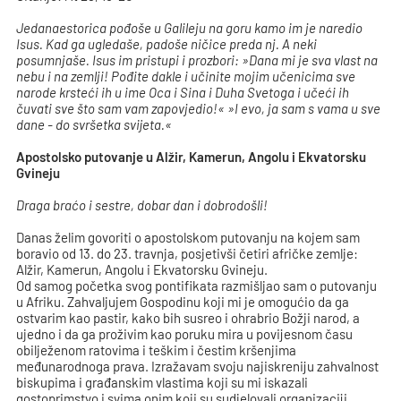
Jedanaestorica pođoše u Galileju na goru kamo im je naredio
Isus. Kad ga ugledaše, padoše ničice preda nj. A neki
posumnjaše. Isus im pristupi i prozbori: »Dana mi je sva vlast na
nebu i na zemlji! Pođite dakle i učinite mojim učenicima sve
narode krsteći ih u ime Oca i Sina i Duha Svetoga i učeći ih
čuvati sve što sam vam zapovjedio!« »I evo, ja sam s vama u sve
dane - do svršetka svijeta.«
Apostolsko putovanje u Alžir, Kamerun, Angolu i Ekvatorsku
Gvineju
Draga braćo i sestre, dobar dan i dobrodošli!
Danas želim govoriti o apostolskom putovanju na kojem sam
boravio od 13. do 23. travnja, posjetivši četiri afričke zemlje:
Alžir, Kamerun, Angolu i Ekvatorsku Gvineju.
Od samog početka svog pontifikata razmišljao sam o putovanju
u Afriku. Zahvaljujem Gospodinu koji mi je omogućio da ga
ostvarim kao pastir, kako bih susreo i ohrabrio Božji narod, a
ujedno i da ga proživim kao poruku mira u povijesnom času
obilježenom ratovima i teškim i čestim kršenjima
međunarodnoga prava. Izražavam svoju najiskreniju zahvalnost
biskupima i građanskim vlastima koji su mi iskazali
gostoprimstvo i svima onim koji su sudjelovali organizaciji.