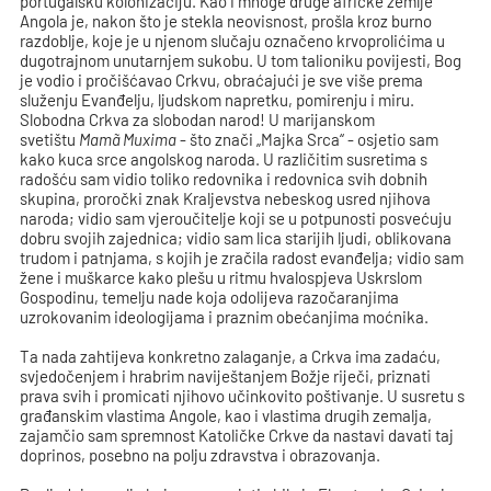
portugalsku kolonizaciju. Kao i mnoge druge afričke zemlje
Angola je, nakon što je stekla neovisnost, prošla kroz burno
razdoblje, koje je u njenom slučaju označeno krvoprolićima u
dugotrajnom unutarnjem sukobu. U tom talioniku povijesti, Bog
je vodio i pročišćavao Crkvu, obraćajući je sve više prema
služenju Evanđelju, ljudskom napretku, pomirenju i miru.
Slobodna Crkva za slobodan narod! U marijanskom
svetištu
Mamã Muxima
- što znači „Majka Srca“ - osjetio sam
kako kuca srce angolskog naroda. U različitim susretima s
radošću sam vidio toliko redovnika i redovnica svih dobnih
skupina, proročki znak Kraljevstva nebeskog usred njihova
naroda; vidio sam vjeroučitelje koji se u potpunosti posvećuju
dobru svojih zajednica; vidio sam lica starijih ljudi, oblikovana
trudom i patnjama, s kojih je zračila radost evanđelja; vidio sam
žene i muškarce kako plešu u ritmu hvalospjeva Uskrslom
Gospodinu, temelju nade koja odolijeva razočaranjima
uzrokovanim ideologijama i praznim obećanjima moćnika.
Ta nada zahtijeva konkretno zalaganje, a Crkva ima zadaću,
svjedočenjem i hrabrim naviještanjem Božje riječi, priznati
prava svih i promicati njihovo učinkovito poštivanje. U susretu s
građanskim vlastima Angole, kao i vlastima drugih zemalja,
zajamčio sam spremnost Katoličke Crkve da nastavi davati taj
doprinos, posebno na polju zdravstva i obrazovanja.