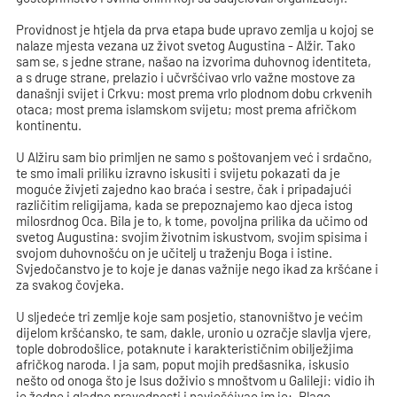
Providnost je htjela da prva etapa bude upravo zemlja u kojoj se
nalaze mjesta vezana uz život svetog Augustina - Alžir. Tako
sam se, s jedne strane, našao na izvorima duhovnog identiteta,
a s druge strane, prelazio i učvršćivao vrlo važne mostove za
današnji svijet i Crkvu: most prema vrlo plodnom dobu crkvenih
otaca; most prema islamskom svijetu; most prema afričkom
kontinentu.
U Alžiru sam bio primljen ne samo s poštovanjem već i srdačno,
te smo imali priliku izravno iskusiti i svijetu pokazati da je
moguće živjeti zajedno kao braća i sestre, čak i pripadajući
različitim religijama, kada se prepoznajemo kao djeca istog
milosrdnog Oca. Bila je to, k tome, povoljna prilika da učimo od
svetog Augustina: svojim životnim iskustvom, svojim spisima i
svojom duhovnošću on je učitelj u traženju Boga i istine.
Svjedočanstvo je to koje je danas važnije nego ikad za kršćane i
za svakog čovjeka.
U sljedeće tri zemlje koje sam posjetio, stanovništvo je većim
dijelom kršćansko, te sam, dakle, uronio u ozračje slavlja vjere,
tople dobrodošlice, potaknute i karakterističnim obilježjima
afričkog naroda. I ja sam, poput mojih predšasnika, iskusio
nešto od onoga što je Isus doživio s mnoštvom u Galileji: vidio ih
je žedne i gladne pravednosti i navješćivao im je: „Blago