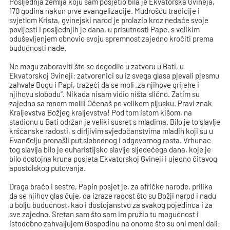
Posljednja zemlja koju sam posjetio bila je Ekvatorska Gvineja,
170 godina nakon prve evangelizacije. Mudrošću tradicije i
svjetlom Krista, gvinejski narod je prolazio kroz nedaće svoje
povijesti i posljednjih je dana, u prisutnosti Pape, s velikim
oduševljenjem obnovio svoju spremnost zajedno kročiti prema
budućnosti nade.
Ne mogu zaboraviti što se dogodilo u zatvoru u Bati, u
Ekvatorskoj Gvineji: zatvorenici su iz svega glasa pjevali pjesmu
zahvale Bogu i Papi, tražeći da se moli „za njihove grijehe i
njihovu slobodu“. Nikada nisam vidio ništa slično. Zatim su
zajedno sa mnom molili Očenaš po velikom pljusku. Pravi znak
Kraljevstva Božjeg kraljevstva! Pod tom istom kišom, na
stadionu u Bati održan je veliki susret s mladima. Bilo je to slavlje
kršćanske radosti, s dirljivim svjedočanstvima mladih koji su u
Evanđelju pronašli put slobodnog i odgovornog rasta. Vrhunac
tog slavlja bilo je euharistijsko slavlje sljedećega dana, koje je
bilo dostojna kruna posjeta Ekvatorskoj Gvineji i ujedno čitavog
apostolskog putovanja.
Draga braćo i sestre, Papin posjet je, za afričke narode, prilika
da se njihov glas čuje, da izraze radost što su Božji narod i nadu
u bolju budućnost, kao i dostojanstvo za svakog pojedinca i za
sve zajedno. Sretan sam što sam im pružio tu mogućnost i
istodobno zahvaljujem Gospodinu na onome što su oni meni dali: