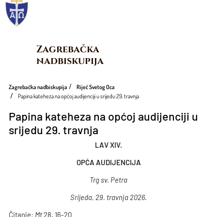
Zagrebačka 
nadbiskupija
Zagrebačka nadbiskupija
Riječ Svetog Oca
Papina kateheza na općoj audijenciji u srijedu 29. travnja
Papina kateheza na općoj audijenciji u
srijedu 29. travnja
LAV XIV.
OPĆA AUDIJENCIJA
Trg sv. Petra
Srijeda, 29. travnja 2026.
Čitanje:
Mt
28, 16-20