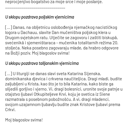
neprocjenjivo bogatstvo za moje srce i moje poslanje.
______________________________
U sklopu pozdrava poljskim vjernicima
[…] Danas, na obljetnicu oslobođenja njemačkog nacističkog
logora u Dachauu, slavite Dan mučeništva poljskog klera u
Drugom svjetskom ratu. Utječite se zagovoru i zaštiti biskupâ,
svećenikâ i sjemeništaraca - mučenika totalitarnih režima 20.
stoljeća. Neka posebno zagovaraju mlade, da hrabro odgovore
na Božji poziv. Moj blagoslov svima!
U sklopu pozdrava talijanskim vjernicima
[…] U liturgiji se danas slavi sveta Katarina Sijenska,
dominikanska djevica i crkvena naučiteljica. Dragi mladi, budite
zaljubljeni u Krista, kao što je to bila Katarina, kako biste ga
slijedili gorljivo i vjerno. Vi, dragi bolesnici, uronite svoje patnje u
otajstvo ljubavi Otkupiteljeve Krvi, koju je svetica iz Siene
razmatrala s posebnom pobožnošću. A vi, dragi mladenci,
svojom uzajamnom ljubavlju budite znak Kristove ljubavi prema
Crkvi.
Moj blagoslov svima!