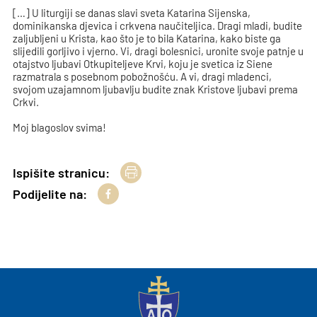
[…] U liturgiji se danas slavi sveta Katarina Sijenska,
dominikanska djevica i crkvena naučiteljica. Dragi mladi, budite
zaljubljeni u Krista, kao što je to bila Katarina, kako biste ga
slijedili gorljivo i vjerno. Vi, dragi bolesnici, uronite svoje patnje u
otajstvo ljubavi Otkupiteljeve Krvi, koju je svetica iz Siene
razmatrala s posebnom pobožnošću. A vi, dragi mladenci,
svojom uzajamnom ljubavlju budite znak Kristove ljubavi prema
Crkvi.
Moj blagoslov svima!
Ispišite stranicu:
Podijelite na: