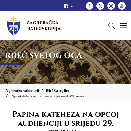
HR
Zagrebačka 
nadbiskupija
RIJEČ SVETOG OCA
Zagrebačka nadbiskupija
Riječ Svetog Oca
Papina kateheza na općoj audijenciji u srijedu 29. travnja
Papina kateheza na općoj
audijenciji u srijedu 29.