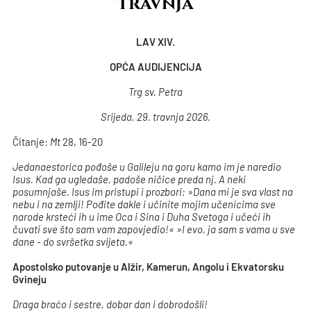
travnja
LAV XIV.
OPĆA AUDIJENCIJA
Trg sv. Petra
Srijeda, 29. travnja 2026.
Čitanje:
Mt
28, 16-20
Jedanaestorica pođoše u Galileju na goru kamo im je naredio
Isus. Kad ga ugledaše, padoše ničice preda nj. A neki
posumnjaše. Isus im pristupi i prozbori: »Dana mi je sva vlast na
nebu i na zemlji! Pođite dakle i učinite mojim učenicima sve
narode krsteći ih u ime Oca i Sina i Duha Svetoga i učeći ih
čuvati sve što sam vam zapovjedio!« »I evo, ja sam s vama u sve
dane - do svršetka svijeta.«
Apostolsko putovanje u Alžir, Kamerun, Angolu i Ekvatorsku
Gvineju
Draga braćo i sestre, dobar dan i dobrodošli!