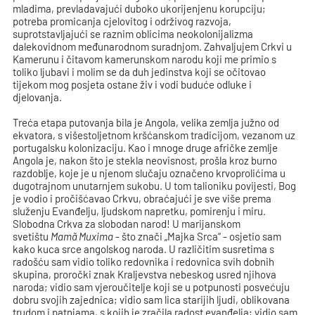
mladima, prevladavajući duboko ukorijenjenu korupciju;
potreba promicanja cjelovitog i održivog razvoja,
suprotstavljajući se raznim oblicima neokolonijalizma
dalekovidnom međunarodnom suradnjom. Zahvaljujem Crkvi u
Kamerunu i čitavom kamerunskom narodu koji me primio s
toliko ljubavi i molim se da duh jedinstva koji se očitovao
tijekom mog posjeta ostane živ i vodi buduće odluke i
djelovanja.
Treća etapa putovanja bila je Angola, velika zemlja južno od
ekvatora, s višestoljetnom kršćanskom tradicijom, vezanom uz
portugalsku kolonizaciju. Kao i mnoge druge afričke zemlje
Angola je, nakon što je stekla neovisnost, prošla kroz burno
razdoblje, koje je u njenom slučaju označeno krvoprolićima u
dugotrajnom unutarnjem sukobu. U tom talioniku povijesti, Bog
je vodio i pročišćavao Crkvu, obraćajući je sve više prema
služenju Evanđelju, ljudskom napretku, pomirenju i miru.
Slobodna Crkva za slobodan narod! U marijanskom
svetištu
Mamã Muxima
- što znači „Majka Srca“ - osjetio sam
kako kuca srce angolskog naroda. U različitim susretima s
radošću sam vidio toliko redovnika i redovnica svih dobnih
skupina, proročki znak Kraljevstva nebeskog usred njihova
naroda; vidio sam vjeroučitelje koji se u potpunosti posvećuju
dobru svojih zajednica; vidio sam lica starijih ljudi, oblikovana
trudom i patnjama, s kojih je zračila radost evanđelja; vidio sam