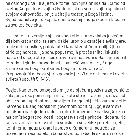
milosrdnog Oca. Bila je to, k tome, povoljna prilika da učimo od
svetog Augustina: svojim životnim iskustvom, svojim spisima i
svojom duhovnošću on je učitelj u traženju Boga i istine.
Svjedočanstvo je to koje je danas važnije nego ikad za kršćane i
za svakog čovjeka.
U sljedeće tri zemlje koje sam posjetio, stanovništvo je većim
dijelom kršćansko, te sam, dakle, uronio u ozračje slavlja vjere,
tople dobrodošlice, potaknute i karakterističnim obilježjima
afričkog naroda. I ja sam, poput mojih predšasnika, iskusio
nešto od onoga što je Isus doživio s mnoštvom u Galileji: vidio ih
je žedne i gladne pravednosti i navješćivao im je: „Blago
siromasima, blago krotkima, blago mirotvorcima…“.
Prepoznajući njihovu vjeru, govorio je: „Vi ste sol zemlje i svjetlo
svijeta“ (usp.
Mt
5, 1-16).
Posjet Kamerunu omogućio mi je da ojačam poziv na zajedničko
zalaganje oko pomirenja i mira, zato što je i ta zemlja, nažalost,
obilježena napetostima i nasiljem. Drago mi je što sam posjetio
Bamendu, u anglofonskom govornom području, gdje sam sve
potaknuo da zajedno rade na miru. Kamerun se naziva „Afrika u
malom“ zbog raznolikosti i bogatstva svoje prirode i dobara. No,
taj izraz možemo shvatiti i u smislu da se velike potrebe cijelog
kontinenta mogu pronaći upravo u Kamerunu: potreba za
pravednom raspodjelom bogatstva; potreba da se pruži prostor