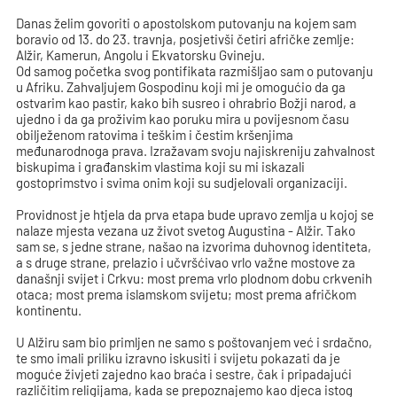
Danas želim govoriti o apostolskom putovanju na kojem sam
boravio od 13. do 23. travnja, posjetivši četiri afričke zemlje:
Alžir, Kamerun, Angolu i Ekvatorsku Gvineju.
Od samog početka svog pontifikata razmišljao sam o putovanju
u Afriku. Zahvaljujem Gospodinu koji mi je omogućio da ga
ostvarim kao pastir, kako bih susreo i ohrabrio Božji narod, a
ujedno i da ga proživim kao poruku mira u povijesnom času
obilježenom ratovima i teškim i čestim kršenjima
međunarodnoga prava. Izražavam svoju najiskreniju zahvalnost
biskupima i građanskim vlastima koji su mi iskazali
gostoprimstvo i svima onim koji su sudjelovali organizaciji.
Providnost je htjela da prva etapa bude upravo zemlja u kojoj se
nalaze mjesta vezana uz život svetog Augustina - Alžir. Tako
sam se, s jedne strane, našao na izvorima duhovnog identiteta,
a s druge strane, prelazio i učvršćivao vrlo važne mostove za
današnji svijet i Crkvu: most prema vrlo plodnom dobu crkvenih
otaca; most prema islamskom svijetu; most prema afričkom
kontinentu.
U Alžiru sam bio primljen ne samo s poštovanjem već i srdačno,
te smo imali priliku izravno iskusiti i svijetu pokazati da je
moguće živjeti zajedno kao braća i sestre, čak i pripadajući
različitim religijama, kada se prepoznajemo kao djeca istog