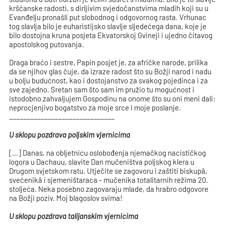
kršćanske radosti, s dirljivim svjedočanstvima mladih koji su u
Evanđelju pronašli put slobodnog i odgovornog rasta. Vrhunac
tog slavlja bilo je euharistijsko slavlje sljedećega dana, koje je
bilo dostojna kruna posjeta Ekvatorskoj Gvineji i ujedno čitavog
apostolskog putovanja.
Draga braćo i sestre, Papin posjet je, za afričke narode, prilika
da se njihov glas čuje, da izraze radost što su Božji narod i nadu
u bolju budućnost, kao i dostojanstvo za svakog pojedinca i za
sve zajedno. Sretan sam što sam im pružio tu mogućnost i
istodobno zahvaljujem Gospodinu na onome što su oni meni dali:
neprocjenjivo bogatstvo za moje srce i moje poslanje.
______________________________
U sklopu pozdrava poljskim vjernicima
[…] Danas, na obljetnicu oslobođenja njemačkog nacističkog
logora u Dachauu, slavite Dan mučeništva poljskog klera u
Drugom svjetskom ratu. Utječite se zagovoru i zaštiti biskupâ,
svećenikâ i sjemeništaraca - mučenika totalitarnih režima 20.
stoljeća. Neka posebno zagovaraju mlade, da hrabro odgovore
na Božji poziv. Moj blagoslov svima!
U sklopu pozdrava talijanskim vjernicima