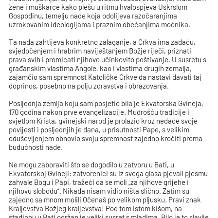
žene i muškarce kako plešu u ritmu hvalospjeva Uskrslom
Gospodinu, temelju nade koja odolijeva razočaranjima
uzrokovanim ideologijama i praznim obećanjima moćnika.
Ta nada zahtijeva konkretno zalaganje, a Crkva ima zadaću,
svjedočenjem i hrabrim naviještanjem Božje riječi, priznati
prava svih i promicati njihovo učinkovito poštivanje. U susretu s
građanskim vlastima Angole, kao i vlastima drugih zemalja,
zajamčio sam spremnost Katoličke Crkve da nastavi davati taj
doprinos, posebno na polju zdravstva i obrazovanja.
Posljednja zemlja koju sam posjetio bila je Ekvatorska Gvineja,
170 godina nakon prve evangelizacije. Mudrošću tradicije i
svjetlom Krista, gvinejski narod je prolazio kroz nedaće svoje
povijesti i posljednjih je dana, u prisutnosti Pape, s velikim
oduševljenjem obnovio svoju spremnost zajedno kročiti prema
budućnosti nade.
Ne mogu zaboraviti što se dogodilo u zatvoru u Bati, u
Ekvatorskoj Gvineji: zatvorenici su iz svega glasa pjevali pjesmu
zahvale Bogu i Papi, tražeći da se moli „za njihove grijehe i
njihovu slobodu“. Nikada nisam vidio ništa slično. Zatim su
zajedno sa mnom molili Očenaš po velikom pljusku. Pravi znak
Kraljevstva Božjeg kraljevstva! Pod tom istom kišom, na
stadionu u Bati održan je veliki susret s mladima. Bilo je to slavlje