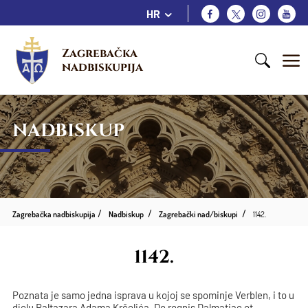
HR
Zagrebačka 
nadbiskupija
NADBISKUP
Zagrebačka nadbiskupija
Nadbiskup
Zagrebački nad/biskupi
1142.
1142.
Poznata je samo jedna isprava u kojoj se spominje Verblen, i to u
djelu Baltazara Adama Krčelića „De regnis Dalmatiae et