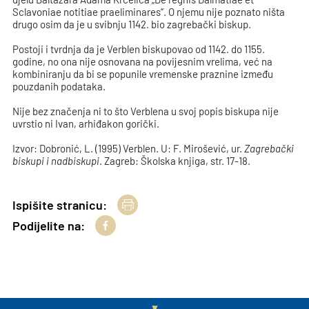
Sclavoniae notitiae praeliminares“. O njemu nije poznato ništa
drugo osim da je u svibnju 1142. bio zagrebački biskup.
Postoji i tvrdnja da je Verblen biskupovao od 1142. do 1155.
godine, no ona nije osnovana na povijesnim vrelima, već na
kombiniranju da bi se popunile vremenske praznine između
pouzdanih podataka.
Nije bez značenja ni to što Verblena u svoj popis biskupa nije
uvrstio ni Ivan, arhiđakon gorički.
Izvor: Dobronić, L. (1995) Verblen. U: F. Mirošević, ur.
Zagrebački
biskupi i nadbiskupi
. Zagreb: Školska knjiga, str. 17-18.
Ispišite stranicu:
Podijelite na: