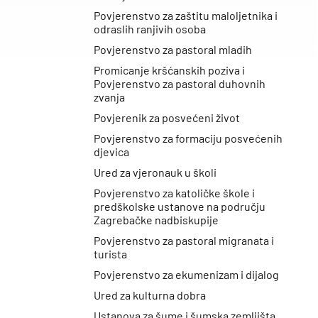
Povjerenstvo za zaštitu maloljetnika i
odraslih ranjivih osoba
Povjerenstvo za pastoral mladih
Promicanje kršćanskih poziva i
Povjerenstvo za pastoral duhovnih
zvanja
Povjerenik za posvećeni život
Povjerenstvo za formaciju posvećenih
djevica
Ured za vjeronauk u školi
Povjerenstvo za katoličke škole i
predškolske ustanove na području
Zagrebačke nadbiskupije
Povjerenstvo za pastoral migranata i
turista
Povjerenstvo za ekumenizam i dijalog
Ured za kulturna dobra
Ustanova za šume i šumska zemljišta