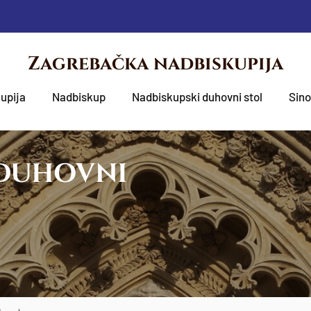
Zagrebačka nadbiskupija
upija
Nadbiskup
Nadbiskupski duhovni stol
Sin
 DUHOVNI