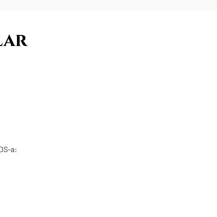
lar
DS-a: