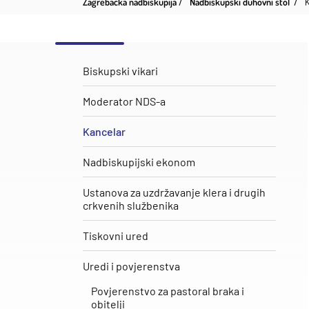
Zagrebačka nadbiskupija
Nadbiskupski duhovni stol
Biskupski vikari
Moderator NDS-a
Kancelar
Nadbiskupijski ekonom
Ustanova za uzdržavanje klera i drugih
crkvenih službenika
Tiskovni ured
Uredi i povjerenstva
Povjerenstvo za pastoral braka i
obitelji