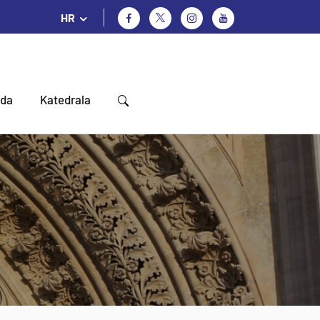
HR
oda
Katedrala