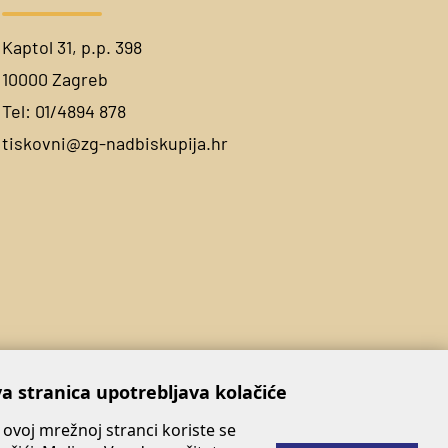
Kaptol 31, p.p. 398
10000 Zagreb
Tel:
01/4894 878
tiskovni@zg-nadbiskupija.hr
a stranica upotrebljava kolačiće
 ovoj mrežnoj stranci koriste se