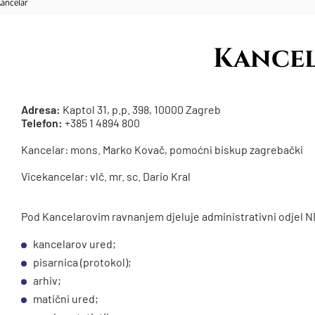
Kancelar
Kance
Adresa:
Kaptol 31, p.p. 398, 10000 Zagreb
Telefon:
+385 1 4894 800
Kancelar: mons. Marko Kovač, pomoćni biskup zagrebački
Vicekancelar: vlč. mr. sc. Dario Kral
Pod Kancelarovim ravnanjem djeluje administrativni odjel N
kancelarov ured;
pisarnica (protokol);
arhiv;
matični ured;