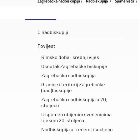
Zagrebačka nadbiskupija
Nadbiskupija
Sjemeništa
O nadbiskupiji
Povijest
Rimsko doba i srednji vijek
Osnutak Zagrebačke biskupije
Zagrebačka nadbiskupija
Granice i teritorij Zagrebačke
(nad)biskupije
Zagrebačka nadbiskupija u 20.
stoljeću
U spomen ubijenim svećenicima
tijekom 20. stoljeća
Nadbiskupija u trećem tisućljeću