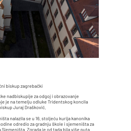
ni biskup zagrebački
e nadbiskupije za odgoj i obrazovanje
je je na temelju odluke Tridentskog koncila
 biskup Juraj Drašković.
 nalazila se u 16. stoljeću kurija kanonika
 godine odredio za gradnju škole i sjemeništa za
Sjemeništa. Zgrada je od tada bila više puta