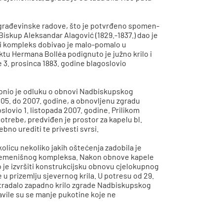
 građevinske radove, što je potvrđeno spomen-
iskup Aleksandar Alagović (1829.-1837.) dao je
išni kompleks dobivao je malo-pomalo u
tu Hermana Bolléa podignuto je južno krilo i
 3. prosinca 1883. godine blagoslovio
donio je odluku o obnovi Nadbiskupskog
05. do 2007. godine, a obnovljenu zgradu
ovio 1. listopada 2007. godine. Prilikom
otrebe, predviđen je prostor za kapelu bl.
ebno urediti te privesti svrsi.
olicu nekoliko jakih oštećenja zadobila je
 sjemenišnog kompleksa. Nakon obnove kapele
o je izvršiti konstrukcijsku obnovu cjelokupnog
 u prizemlju sjevernog krila. U potresu od 29.
stradalo zapadno krilo zgrade Nadbiskupskog
avile su se manje pukotine koje ne