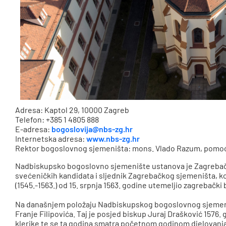
Adresa: Kaptol 29, 10000 Zagreb
Telefon: +385 1 4805 888
E-adresa:
bogoslovija@nbs-zg.hr
Internetska adresa:
www.nbs-zg.hr
Rektor bogoslovnog sjemeništa: mons. Vlado Razum, pomoć
Nadbiskupsko bogoslovno sjemenište ustanova je Zagrebačk
svećeničkih kandidata i sljednik Zagrebačkog sjemeništa, ko
(1545.-1563.) od 15. srpnja 1563. godine utemeljio zagrebački
Na današnjem položaju Nadbiskupskog bogoslovnog sjemeništa
Franje Filipovića. Taj je posjed biskup Juraj Drašković 1576.
klerike te se ta godina smatra početnom godinom djelovanja 