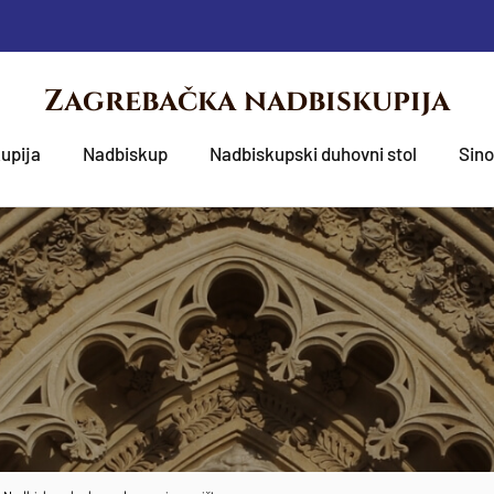
Zagrebačka nadbiskupija
upija
Nadbiskup
Nadbiskupski duhovni stol
Sin