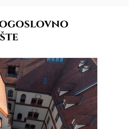
bogoslovno
šte