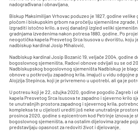
nadograđivana i obnavljana.
Biskup Maksimilijan Vrhovac poduzeo je 1827. godine velike
pločom i biskupskim grbom na pročelju sjemenišne zgrade. B
izgraditi istočno krilo, a svoj današnji izgled veliki sjemen
gradnjama izvedenima nakon potresa 1880. godine. Po projek
neogotička kapela Presvetog Srca Isusova u dvorištu, koju je
nadbiskup kardinal Josip Mihalović.
Nadbiskup kardinal Josip Bozanić 19. veljače 2004. godine 
bogoslovnog sjemeništa. Radovi obnove odvijali su se od 20
Nadbiskupskog bogoslovnog sjemeništa Nadbiskup je blagosl
obnove u potkrovlju zapadnog krila, imajući u vidu odgojne p
Alojzija Stepinca, koji je privremeno u upotrebi, ali ga je potr
U potresu koji je 22. ožujka 2020. godine pogodio Zagreb i ok
kapela Presvetog Srca Isusova te zapadno i sjeverno krilo
te unutrašnjih prostora zapadnog i sjevernog krila, potrebn
kompleksa te u cijelosti urediti još neke unutrašnje prostore
prosinca 2020. godine s epicentrom kod Petrinje iznova je 
bogoslovnog sjemeništa, a na ostalim dijelovima zgrade poj
predstavljaju opasnost za redoviti život i djelovanje.