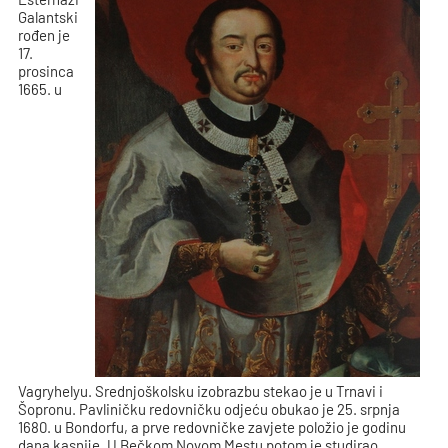
Galantski
rođen je
17.
prosinca
1665. u
Vagryhelyu. Srednjoškolsku izobrazbu stekao je u Trnavi i
Šopronu. Pavliničku redovničku odjeću obukao je 25. srpnja
1680. u Bondorfu, a prve redovničke zavjete položio je godinu
dana kasnije. U Bečkom Novom Mestu potom je studirao