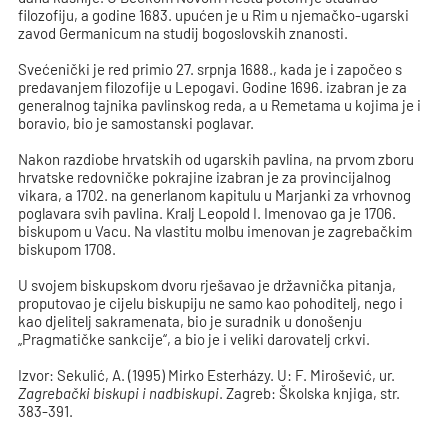
filozofiju, a godine 1683. upućen je u Rim u njemačko-ugarski
zavod Germanicum na studij bogoslovskih znanosti.
Svećenički je red primio 27. srpnja 1688., kada je i započeo s
predavanjem filozofije u Lepogavi. Godine 1696. izabran je za
generalnog tajnika pavlinskog reda, a u Remetama u kojima je i
boravio, bio je samostanski poglavar.
Nakon razdiobe hrvatskih od ugarskih pavlina, na prvom zboru
hrvatske redovničke pokrajine izabran je za provincijalnog
vikara, a 1702. na generlanom kapitulu u Marjanki za vrhovnog
poglavara svih pavlina. Kralj Leopold I. Imenovao ga je 1706.
biskupom u Vacu. Na vlastitu molbu imenovan je zagrebačkim
biskupom 1708.
U svojem biskupskom dvoru rješavao je državnička pitanja,
proputovao je cijelu biskupiju ne samo kao pohoditelj, nego i
kao djelitelj sakramenata, bio je suradnik u donošenju
„Pragmatičke sankcije“, a bio je i veliki darovatelj crkvi.
Izvor: Sekulić, A. (1995) Mirko Esterházy. U: F. Mirošević, ur.
Zagrebački biskupi i nadbiskupi
. Zagreb: Školska knjiga, str.
383-391.