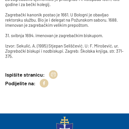
godine i za bečki kolegij.
Zagrebački kanonik postao je 1661. U Bologni je obavljao
rektorsku službu. Bio je i delegat na Požunskom saboru. 1688.
imenovan je zagrebačkim velikim prepoštom.
31. svibnja 1694. imenovan je zagrebačkim biskupom.
Izvor: Sekulić, A. (1995) Stjepan Seliščević. U: F. Mirošević, ur.
Zagrebački biskupi i nadbiskupi
. Zagreb: Školska knjiga, str. 371-
375.
Ispišite stranicu:
Podijelite na: