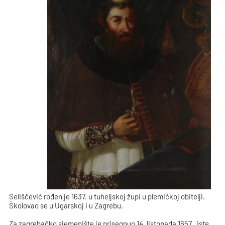
Seliščević rođen je 1637. u tuheljskoj župi u plemićkoj obitelji.
Školovao se u Ugarskoj i u Zagrebu.
Za zagrebačko sjemenište je prisegnuo 14. listopada 1657., iste