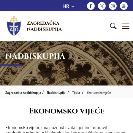
HR
Zagrebačka 
nadbiskupija
NADBISKUPIJA
Zagrebačka nadbiskupija
Nadbiskupija
Tijela
Ekonomsko vijeće
Ekonomsko vijeće
Ekonomsko vijeće ima dužnost svake godine pripraviti
predračun primitaka i izdataka koji se predviđaju za sveukupno