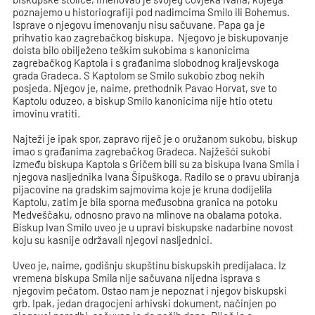
poznajemo u historiografiji pod nadimcima Smilo ili Bohemus.
Isprave o njegovu imenovanju nisu sačuvane. Papa ga je
prihvatio kao zagrebačkog biskupa. Njegovo je biskupovanje
doista bilo obilježeno teškim sukobima s kanonicima
zagrebačkog Kaptola i s građanima slobodnog kraljevskoga
grada Gradeca. S Kaptolom se Smilo sukobio zbog nekih
posjeda. Njegov je, naime, prethodnik Pavao Horvat, sve to
Kaptolu oduzeo, a biskup Smilo kanonicima nije htio otetu
imovinu vratiti.
Najteži je ipak spor, zapravo riječ je o oružanom sukobu, biskup
imao s građanima zagrebačkog Gradeca. Najžešći sukobi
između biskupa Kaptola s Gričem bili su za biskupa Ivana Smila i
njegova nasljednika Ivana Šipuškoga. Radilo se o pravu ubiranja
pijacovine na gradskim sajmovima koje je kruna dodijelila
Kaptolu, zatim je bila sporna međusobna granica na potoku
Medveščaku, odnosno pravo na mlinove na obalama potoka.
Biskup Ivan Smilo uveo je u upravi biskupske nadarbine novost
koju su kasnije održavali njegovi nasljednici.
Uveo je, naime, godišnju skupštinu biskupskih predijalaca. Iz
vremena biskupa Smila nije sačuvana nijedna isprava s
njegovim pečatom. Ostao nam je nepoznat i njegov biskupski
grb. Ipak, jedan dragocjeni arhivski dokument, načinjen po