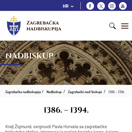
HR
Zagrebačka 
nadbiskupija
NADBISKUP
Zagrebačka nadbiskupija
Nadbiskup
Zagrebački nad/biskupi
1386. – 1394.
1386. – 1394.
Kralj Žigmund, svrgnuvši Pavla Horvata sa zagrebačke
biskupske stolice, imenovao je svojeg čovjeka Ivana, kojega