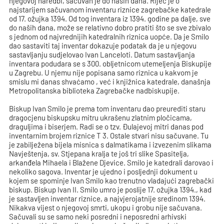
njegovoj naredbi, sačuvan je do naših dana. Riječ je o
najstarijem sačuvanom inventaru riznice zagrebačke katedrale
od 17. ožujka 1394. Od tog inventara iz 1394. godine pa dalje, sve
do naših dana, može se relativno dobro pratiti što se sve zbivalo
s jednom od najvrednijih katedralnih riznica uopće. Da je Smilo
dao sastaviti taj inventar dokazuje podatak da je u njegovu
sastavljanju sudjelovao Ivan Lanceloti. Datum sastavljanja
inventara podudara se s 300. obljetnicom utemeljenja Biskupije
u Zagrebu. U njemu nije popisana samo riznica u kakvom je
smislu mi danas shvaćamo , već i knjižnica katedrale, današnja
Metropolitanska biblioteka Zagrebačke nadbiskupije.
Biskup Ivan Smilo je prema tom inventaru dao preurediti staru
dragocjenu biskupsku mitru ukrašenu zlatnim pločicama,
draguljima i biserjem. Radi se o tzv. Đulajevoj mitri danas pod
inventarnim brojem riznice T 3. Ostale stvari nisu sačuvane. Tu
je zabilježena bijela misnica s dalmatikama i izvezenim slikama
Navještenja, sv. Stjepana kralja te još tri slike Spasitelja,
arkanđela Mihaela i Blažene Djevice. Smilo je katedrali darovao i
nekoliko sagova. Inventar je ujedno i posljednji dokument u
kojem se spominje Ivan Smilo kao trenutno vladajući zagrebački
biskup. Biskup Ivan II. Smilo umro je poslije 17. ožujka 1394., kad
je sastavljen inventar riznice, a najvjerojatnije sredinom 1394.
Nikakva vijest o njegovoj smrti, ukopu i grobu nije sačuvana.
Sačuvali su se samo neki posredni i neposredni arhivski