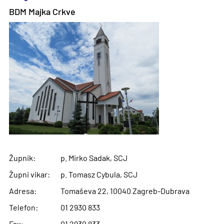
BDM Majka Crkve
Župnik:
p. Mirko Sadak, SCJ
Župni vikar:
p. Tomasz Cybula, SCJ
Adresa:
Tomaševa 22, 10040 Zagreb-Dubrava
Telefon:
01 2930 833
Fax:
01 2930 833