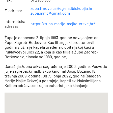
zupa.trnovcica@zg-nadbiskupija.hr;
E-adresa:
zupa.mmc@gmail.com
Internetska
https://zupa-marije-majke-crkve.hr/
adresa:
Župa je osnovana 2. lipnja 1993. godine odvajanjem od
Župe Zagreb–Retkovec. Kao liturgijski prostor prvih
godina služila je kapela uređena u obiteljskoj kući u
Puklavčevoj ulici 22, a koja je kao filijala Župe Zagreb–
Retkovec djelovala od 1980. godine.
Današnja župna crkva sagrađena je 2000. godine. Posvetio
ju je zagrebački nadbiskup kardinal Josip Bozanić 18.
travnja 2009. godine. Od 7. lipnja 2022. godine (blagdan
Marije Majke Crkve) u pokrajnjoj kapeli sv. Maksimilijana
Kolbea održava se trajno euharistijsko klanjanje.