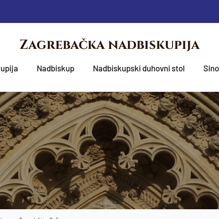
Zagrebačka nadbiskupija
upija
Nadbiskup
Nadbiskupski duhovni stol
Sin