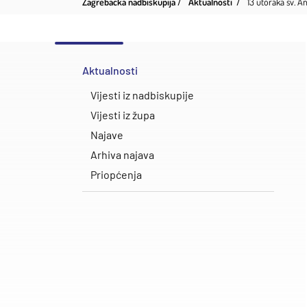
Zagrebačka nadbiskupija
Aktualnosti
13 utoraka sv. 
Aktualnosti
Vijesti iz nadbiskupije
Vijesti iz župa
Najave
Arhiva najava
Priopćenja