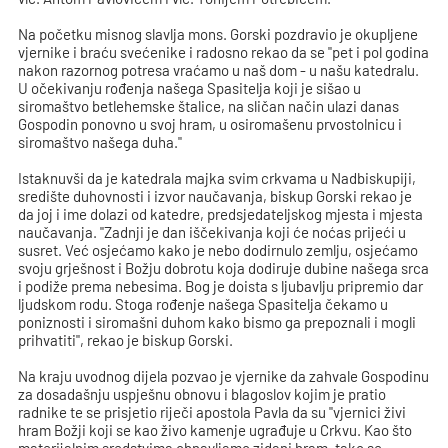
Na početku misnog slavlja mons. Gorski pozdravio je okupljene
vjernike i braću svećenike i radosno rekao da se "pet i pol godina
nakon razornog potresa vraćamo u naš dom - u našu katedralu.
U očekivanju rođenja našega Spasitelja koji je sišao u
siromaštvo betlehemske štalice, na sličan način ulazi danas
Gospodin ponovno u svoj hram, u osiromašenu prvostolnicu i
siromaštvo našega duha."
Istaknuvši da je katedrala majka svim crkvama u Nadbiskupiji,
središte duhovnosti i izvor naučavanja, biskup Gorski rekao je
da joj i ime dolazi od katedre, predsjedateljskog mjesta i mjesta
naučavanja. "Zadnji je dan iščekivanja koji će noćas prijeći u
susret. Već osjećamo kako je nebo dodirnulo zemlju, osjećamo
svoju grješnost i Božju dobrotu koja dodiruje dubine našega srca
i podiže prema nebesima. Bog je doista s ljubavlju pripremio dar
ljudskom rodu. Stoga rođenje našega Spasitelja čekamo u
poniznosti i siromašni duhom kako bismo ga prepoznali i mogli
prihvatiti", rekao je biskup Gorski.
Na kraju uvodnog dijela pozvao je vjernike da zahvale Gospodinu
za dosadašnju uspješnu obnovu i blagoslov kojim je pratio
radnike te se prisjetio riječi apostola Pavla da su "vjernici živi
hram Božji koji se kao živo kamenje ugrađuje u Crkvu. Kao što