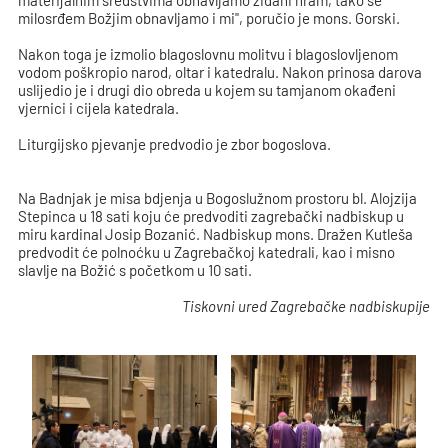
materijalnim sredstvima obnavljamo zidani hram, tako se
milosrđem Božjim obnavljamo i mi", poručio je mons. Gorski.
Nakon toga je izmolio blagoslovnu molitvu i blagoslovljenom
vodom poškropio narod, oltar i katedralu. Nakon prinosa darova
uslijedio je i drugi dio obreda u kojem su tamjanom okađeni
vjernici i cijela katedrala.
Liturgijsko pjevanje predvodio je zbor bogoslova.
Na Badnjak je misa bdjenja u Bogoslužnom prostoru bl. Alojzija
Stepinca u 18 sati koju će predvoditi zagrebački nadbiskup u
miru kardinal Josip Bozanić. Nadbiskup mons. Dražen Kutleša
predvodit će polnoćku u Zagrebačkoj katedrali, kao i misno
slavlje na Božić s početkom u 10 sati.
Tiskovni ured Zagrebačke nadbiskupije