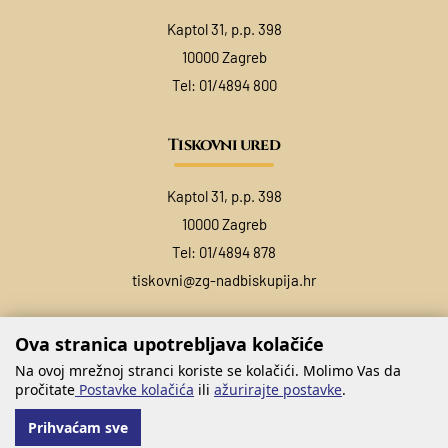
Kaptol 31, p.p. 398
10000 Zagreb
Tel:
01/4894 800
Tiskovni ured
Kaptol 31, p.p. 398
10000 Zagreb
Tel:
01/4894 878
tiskovni@zg-nadbiskupija.hr
Ova stranica upotrebljava kolačiće
Na ovoj mrežnoj stranci koriste se kolačići. Molimo Vas da
pročitate
Postavke kolačića
ili
ažurirajte postavke
.
Prihvaćam sve
@ COPYRIGHT ZAGREBAČKA NADBISKUPIJA 2026.