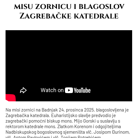
misu zornicu i blagoslov
Zagrebačke katedrale
Na misi zornici na Badnjak 24. prosinca 2025. blagoslovljena je
Zagrebačka katedrala. Euharistijsko slavlje predvodio je
zagrebački pomoćni biskup mons. Mijo Gorski u suslavlju s
rektorom katedrale mons. Zlatkom Korenom i odgojiteljima
Nadbiskupskog bogoslovnog sjemeništa vlč. Josipom Đurinom,
vlč. Antom Pavlovićem i vlč. Tonijem Potrebićem.