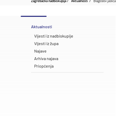
Zagrebačka nadbiskupija
Aktualnosti
Blagoslov jaslic
Aktualnosti
Vijesti iz nadbiskupije
Vijesti iz župa
Najave
Arhiva najava
Priopćenja