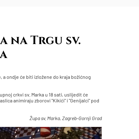
a na Trgu sv.
a
, a ondje će biti izložene do kraja božićnog
pnoj crkvi sv. Marka u 18 sati, uslijedit će
slica animiraju zborovi "Kikići" i "Genijalci" pod
Župa sv. Marka, Zagreb-Gornji Grad