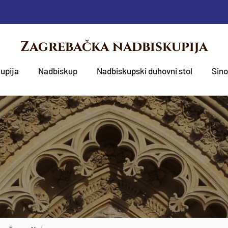
Zagrebačka nadbiskupija
upija
Nadbiskup
Nadbiskupski duhovni stol
Sin