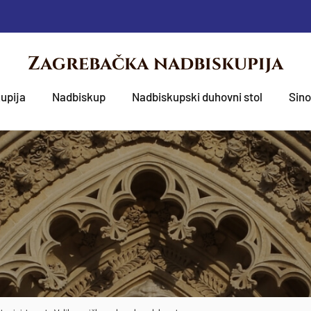
Zagrebačka nadbiskupija
upija
Nadbiskup
Nadbiskupski duhovni stol
Sin