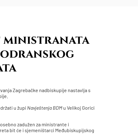
 ministranata
-odranskog
ata
zvanja Zagrebačke nadbiskupije nastavlja s
ije.
držati u župi
Navještenja BDM
u Velikoj Gorici
 posebno zadužen za ministrante i
reta bit će i sjemeništarci Međubiskupijskog