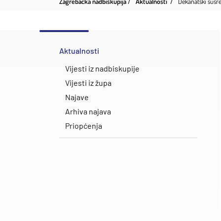
Zagrebačka nadbiskupija
Aktualnosti
Dekanatski susr
Aktualnosti
Vijesti iz nadbiskupije
Vijesti iz župa
Najave
Arhiva najava
Priopćenja