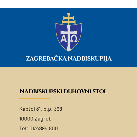
ZAGREBAČKA NADBISKUPIJA
Nadbiskupski duhovni stol
Kaptol 31, p.p. 398
10000 Zagreb
Tel:
01/4894 800