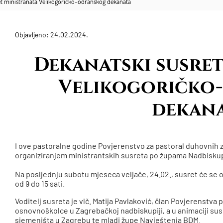
et ministranata Velikogoričko-odranskog dekanata
Objavljeno: 24.02.2024.
Dekanatski susret
Velikogoričko
dekan
I ove pastoralne godine Povjerenstvo za pastoral duhovnih 
organiziranjem ministrantskih susreta po župama Nadbiskup
Na posljednju subotu mjeseca veljače, 24.02., susret će se o
od 9 do 15 sati.
Voditelj susreta je vlč. Matija Pavlaković, član Povjerenstva
osnovnoškolce u Zagrebačkoj nadbiskupiji, a u animaciji sus
sjemeništa u Zagrebu te mladi župe Navještenja BDM.