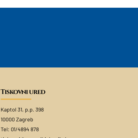
Tiskovni ured
Kaptol 31, p.p. 398
10000 Zagreb
Tel:
01/4894 878