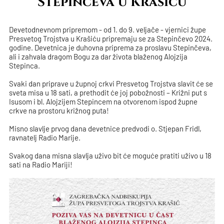
Stepinčeva u Krašiću
Devetodnevnom pripremom - od 1. do 9. veljače - vjernici župe
Presvetog Trojstva u Krašiću pripremaju se za Stepinčevo 2024.
godine. Devetnica je duhovna priprema za proslavu Stepinčeva,
ali i zahvala dragom Bogu za dar života blaženog Alojzija
Stepinca.
Svaki dan priprave u župnoj crkvi Presvetog Trojstva slavit će se
sveta misa u 18 sati, a prethodit će joj pobožnosti – Križni put s
Isusom i bl. Alojzijem Stepincem na otvorenom ispod župne
crkve na prostoru križnog puta!
Misno slavlje prvog dana devetnice predvodi o. Stjepan Fridl,
ravnatelj Radio Marije.
Svakog dana misna slavlja uživo bit će moguće pratiti uživo u 18
sati na Radio Mariji!