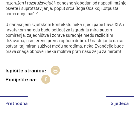
razoružan i razoružavajući
, odnosno slobodan od napasti mržnje,
osvete i suprotstavljanja, poput srca Boga Oca koji „otpušta
nama duge naše“.
U današnjem svjetskom kontekstu neka riječi pape Lava XIV. i
hrvatskom narodu budu poticaj za izgradnju mira putem
pomirenja, zajedništva i zdrave suradnje među različitim
državama, usmjerenu prema općem dobru. U nastojanju da se
ostvari taj miran suživot među narodima, neka Evanđelje bude
prava snaga obnove i neka molitva prati našu želju za mirom!
Ispišite stranicu:
Podijelite na:
Prethodna
Sljedeća