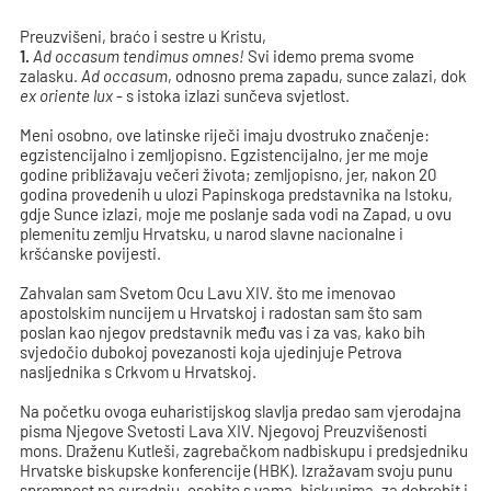
Preuzvišeni, braćo i sestre u Kristu,
1.
Ad occasum tendimus omnes!
Svi idemo prema svome
zalasku.
Ad occasum
, odnosno prema zapadu, sunce zalazi, dok
ex oriente lux
- s istoka izlazi sunčeva svjetlost.
Meni osobno, ove latinske riječi imaju dvostruko značenje:
egzistencijalno i zemljopisno. Egzistencijalno, jer me moje
godine približavaju večeri života; zemljopisno, jer, nakon 20
godina provedenih u ulozi Papinskoga predstavnika na Istoku,
gdje Sunce izlazi, moje me poslanje sada vodi na Zapad, u ovu
plemenitu zemlju Hrvatsku, u narod slavne nacionalne i
kršćanske povijesti.
Zahvalan sam Svetom Ocu Lavu XIV. što me imenovao
apostolskim nuncijem u Hrvatskoj i radostan sam što sam
poslan kao njegov predstavnik među vas i za vas, kako bih
svjedočio dubokoj povezanosti koja ujedinjuje Petrova
nasljednika s Crkvom u Hrvatskoj.
Na početku ovoga euharistijskog slavlja predao sam vjerodajna
pisma Njegove Svetosti Lava XIV. Njegovoj Preuzvišenosti
mons. Draženu Kutleši, zagrebačkom nadbiskupu i predsjedniku
Hrvatske biskupske konferencije (HBK). Izražavam svoju punu
spremnost na suradnju, osobito s vama, biskupima, za dobrobit i