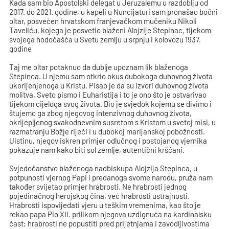
Kada sam bio Apostolski delegat u Jeruzalemu u razdoblju od
2017. do 2021. godine, u kapeli u Nuncijaturi sam pronašao bočni
oltar, posvećen hrvatskom franjevačkom mučeniku Nikoli
Taveliću, kojega je posvetio blaženi Alojzije Stepinac, tijekom
svojega hodočašća u Svetu zemlju u srpnju i kolovozu 1937.
godine
Taj me oltar potaknuo da dublje upoznam lik blaženoga
Stepinca. U njemu sam otkrio okus dubokoga duhovnog života
ukorijenjenoga u Kristu. Pisao je da su izvori duhovnog života
molitva, Sveto pismo i Euharistija i to je ono što je ostvarivao
tijekom cijeloga svog života. Bio je svjedok kojemu se divimo i
štujemo ga zbog njegovog intenzivnog duhovnog života,
okrijepljenog svakodnevnim susretom s Kristom u svetoj misi, u
razmatranju Božje riječi i u dubokoj marijanskoj pobožnosti.
Uistinu, njegov iskren primjer odlučnog i postojanog vjernika
pokazuje nam kako biti sol zemlje, autentični kršćani.
Svjedočanstvo blaženoga nadbiskupa Alojzija Stepinca, u
potpunosti vjernog Papi i predanoga svome narodu, pruža nam
također svijetao primjer hrabrosti. Ne hrabrosti jednog
pojedinačnog herojskog čina, već hrabrosti ustrajnosti.
Hrabrosti ispovijedati vjeru u teškim vremenima, kao što je
rekao papa Pio XII. prilikom njegova uzdignuća na kardinalsku
čast; hrabrosti ne popustiti pred prijetnjama i zavodljivostima