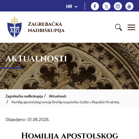
HR
Zagrebačka 
nadbiskupija
AKTUALNOSTI
Zagrebačka nadbiskupija
Aktualnosti
Homilija apostolskog nuncija Girellija na početku službe u Republici Hrvatskoj
Objavljeno: 01.06.2026.
Homilija apostolskog