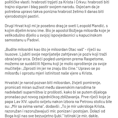
političke vlasti; hrabrosti trpjeti za Krista i Crkvu; hrabrosti biti
trajno siguran i blag pastir svojem narodu. Osjećam da je
potrebna upravo takva ponizna hrabrost želimo li danas biti
vjerodostojni pastiri.
Drugi Hrvat koji mi je posebno drag je sveti Leopold Mandić, s
kojim dijelim krsno ime. Bio je apostol Božjega milosrđa koje je
velikodušno dijelio u svojoj ispovjedaonici u kapucinskom
samostanu u Padovi.
„Budite milosrdni kao što je milosrdan Otac vaš“ - riječi su
Isusove. Ljubiti svoje neprijatelje zahtjevan je poziv koji traži
obraćenje srca. Držeći pogled usmjeren prema Raspetome,
možemo se suobličiti Njemu koji je molio oproštenje za svoje
mučitelje: „Oprosti im jer ne znaju što čine.“ Upravo se po
milosrđu i oprostu mjeri istinitost naše vjere u Krista.
Hrvatski je narod pozvan biti milosrdan, živjeti pomirenje,
promicati miran suživot među slavenskim narodima te
nadvladati suparništva iz prošlosti, kako bi se putem dijaloga
pronašao put novog zajedničkog zbližavanja. Prve riječi koje je
papa Lav XIV. uputio svijetu nakon izbora na Petrovu stolicu bile
su: „Mir sa svima vama“, dodavši: „To je mir uskrsloga Krista,
razoružan i razoružavajući mir, ponizan i postojan. Dolazi od
Boga koji nas sve bezuvjetno ljubi.“ Istinski je mir, dakle,