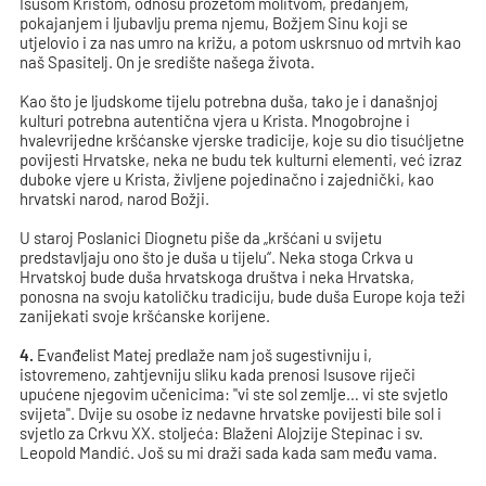
Isusom Kristom, odnosu prožetom molitvom, predanjem,
pokajanjem i ljubavlju prema njemu, Božjem Sinu koji se
utjelovio i za nas umro na križu, a potom uskrsnuo od mrtvih kao
naš Spasitelj. On je središte našega života.
Kao što je ljudskome tijelu potrebna duša, tako je i današnjoj
kulturi potrebna autentična vjera u Krista. Mnogobrojne i
hvalevrijedne kršćanske vjerske tradicije, koje su dio tisućljetne
povijesti Hrvatske, neka ne budu tek kulturni elementi, već izraz
duboke vjere u Krista, življene pojedinačno i zajednički, kao
hrvatski narod, narod Božji.
U staroj Poslanici Diognetu piše da „kršćani u svijetu
predstavljaju ono što je duša u tijelu“. Neka stoga Crkva u
Hrvatskoj bude duša hrvatskoga društva i neka Hrvatska,
ponosna na svoju katoličku tradiciju, bude duša Europe koja teži
zanijekati svoje kršćanske korijene.
4.
Evanđelist Matej predlaže nam još sugestivniju i,
istovremeno, zahtjevniju sliku kada prenosi Isusove riječi
upućene njegovim učenicima: "vi ste sol zemlje… vi ste svjetlo
svijeta". Dvije su osobe iz nedavne hrvatske povijesti bile sol i
svjetlo za Crkvu XX. stoljeća: Blaženi Alojzije Stepinac i sv.
Leopold Mandić. Još su mi draži sada kada sam među vama.