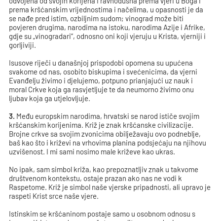
odvojena od svojih korijena i ravnodušna prema vjeri u Boga i
prema kršćanskim vrijednostima i načelima, u opasnosti je da
se nađe pred istim, ozbiljnim sudom; vinograd može biti
povjeren drugima, narodima na istoku, narodima Azije i Afrike,
gdje su „vinogradari“, odnosno oni koji vjeruju u Krista, vjerniji i
gorljiviji.
Isusove riječi u današnjoj prispodobi opomena su upućena
svakome od nas, osobito biskupima i svećenicima, da vjerni
Evanđelju živimo i djelujemo, potpuno prianjajući uz nauk i
moral Crkve koja ga rasvjetljuje te da neumorno živimo onu
ljubav koja ga utjelovljuje.
3.
Među europskim narodima, hrvatski se narod ističe svojim
kršćanskim korijenima. Križ je znak kršćanske civilizacije.
Brojne crkve sa svojim zvonicima obilježavaju ovo podneblje,
baš kao što i križevi na vrhovima planina podsjećaju na njihovu
uzvišenost. I mi sami nosimo male križeve kao ukras.
No ipak, sam simbol križa, kao prepoznatljiv znak u takvome
društvenom kontekstu, ostaje prazan ako nas ne vodi k
Raspetome. Križ je simbol naše vjerske pripadnosti, ali upravo je
raspeti Krist srce naše vjere.
Istinskim se kršćaninom postaje samo u osobnom odnosu s