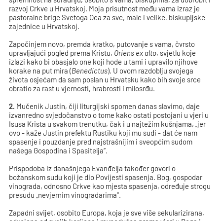
razvoj Crkve u Hrvatskoj. Moja prisutnost među vama izraz je
pastoralne brige Svetoga Oca za sve, male i velike, biskupijske
zajednice u Hrvatskoj.
Započinjem novo, premda kratko, putovanje s vama, čvrsto
upravljajući pogled prema Kristu,
Oriens ex alto
, svjetlu koje
izlazi kako bi obasjalo one koji hode u tami i upravilo njihove
korake na put mira (
Benedictus
). U ovom razdoblju svojega
života osjećam da sam poslan u Hrvatsku kako bih svoje srce
obratio za rast u vjernosti, hrabrosti i milosrđu.
2.
Mučenik Justin, čiji liturgijski spomen danas slavimo, daje
izvanredno svjedočanstvo o tome kako ostati postojani u vjeri u
Isusa Krista u svakom trenutku, čak i u najtežim kušnjama, „jer
ovo - kaže Justin prefektu Rustiku koji mu sudi - dat će nam
spasenje i pouzdanje pred najstrašnijim i sveopćim sudom
našega Gospodina i Spasitelja“.
Prispodoba iz današnjega Evanđelja također govori o
božanskom sudu koji je dio Povijesti spasenja. Bog, gospodar
vinograda, odnosno Crkve kao mjesta spasenja, određuje strogu
presudu „nevjernim vinogradarima“.
Zapadni svijet, osobito Europa, koja je sve više sekularizirana,