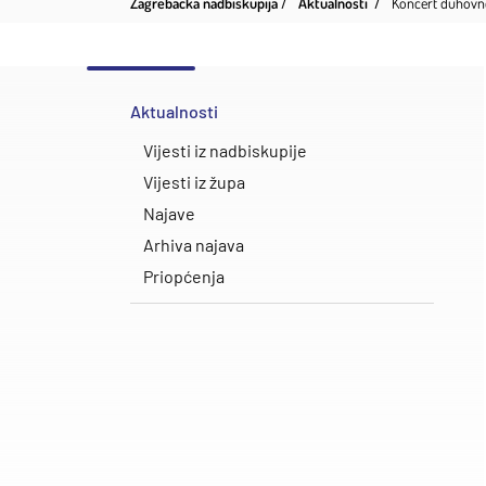
Zagrebačka nadbiskupija
Aktualnosti
Koncert duhovne
Aktualnosti
Vijesti iz nadbiskupije
Vijesti iz župa
Najave
Arhiva najava
Priopćenja