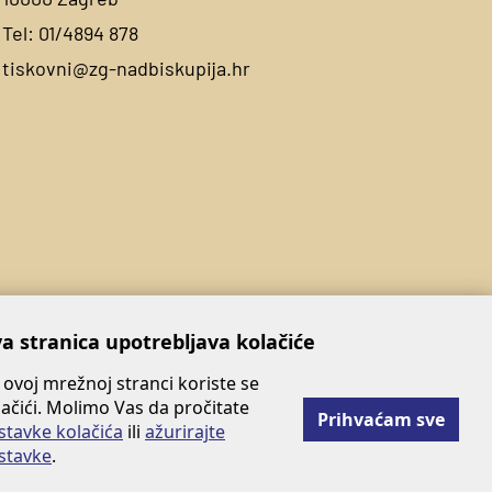
Tel:
01/4894 878
tiskovni@zg-nadbiskupija.hr
a stranica upotrebljava kolačiće
 ovoj mrežnoj stranci koriste se
lačići. Molimo Vas da pročitate
Prihvaćam sve
stavke kolačića
ili
ažurirajte
stavke
.