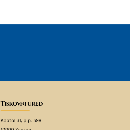
Tiskovni ured
Kaptol 31, p.p. 398
10000 Zagreb