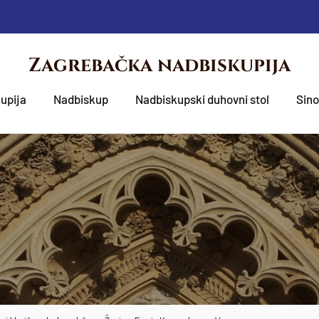
Zagrebačka nadbiskupija
upija
Nadbiskup
Nadbiskupski duhovni stol
Sin