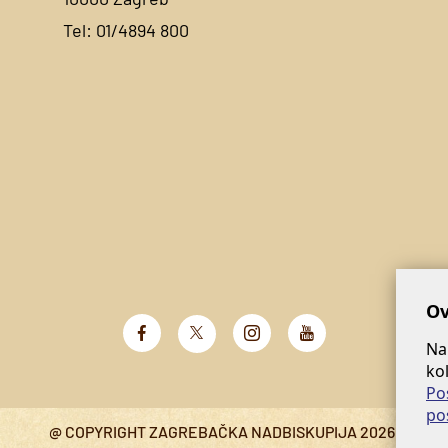
Tel:
01/4894 800
Ov
Na
ko
Po
po
@ COPYRIGHT ZAGREBAČKA NADBISKUPIJA 2026.