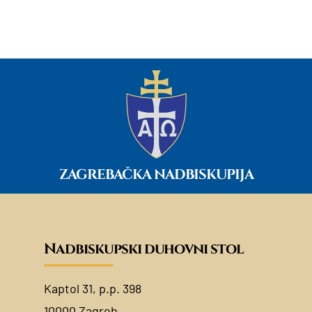
ZAGREBAČKA NADBISKUPIJA
Nadbiskupski duhovni stol
Kaptol 31, p.p. 398
10000 Zagreb