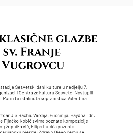
klasične glazbe
sv. Franje
u Vugrovcu
tacije Sesvetski dani kulture u nedjelju 7.
anizaciji Centra za kulturu Sesvete. Nastupili
 Porin te istaknuta sopranistica Valentina
toar J.S.Bacha, Verdija, Puccinija, Haydna i dr.,
ine Fijačko Kobić svima poznate kompozicije
g župnika vlč. Filipa Lucića poznata
u marijansku pjesmu Zdravo Djevo čemu se