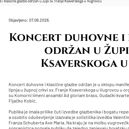
 i klasične glazbe održan u Župi sv. Franje Ksaverskoga u Vugrovcu
Objavljeno: 07.06.2026.
Koncert duhovne i 
održan u Župi 
Ksaverskoga 
Koncert duhovne i klasične glazbe održan je u sklopu manifes
lipnja u župnoj crkvi sv. Franje Ksaverskoga u Vugrovcu u org
su Komorni limeni ansambl Ad gloriam brass, Gudački kvartet
Fijačko Kobić.
Publika je imala prilike čuti izvedbe glazbenika i bogatu reper
a osobito oduševljenje izazvala je solistička izvedba Valent
Franza Schuberta Ave Maria. Na kraju je na molbu vugrovečko
sopranistica pozvala publiku da zajedno zapjevaju hrvatsk