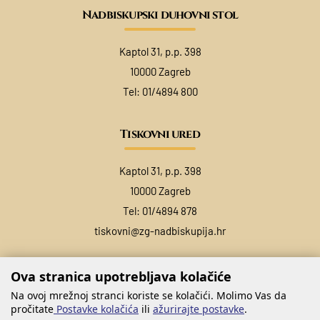
Nadbiskupski duhovni stol
Kaptol 31, p.p. 398
10000 Zagreb
Tel:
01/4894 800
Tiskovni ured
Kaptol 31, p.p. 398
10000 Zagreb
Tel:
01/4894 878
tiskovni@zg-nadbiskupija.hr
Ova stranica upotrebljava kolačiće
Na ovoj mrežnoj stranci koriste se kolačići. Molimo Vas da
pročitate
Postavke kolačića
ili
ažurirajte postavke
.