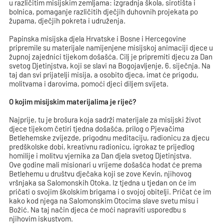
u različitim misijskim zemljama: izgradnja škola, sirotišta i
bolnica, pomaganje različitih dječjih duhovnih projekata po
župama, dječjih pokreta i udruženja.
Papinska misijska djela Hrvatske i Bosne i Hercegovine
pripremile su materijale namijenjene misijskoj animaciji djece u
župnoj zajednici tijekom došašća. Cilj je pripremiti djecu za Dan
svetog Djetinjstva, koji se slavi na Bogojavljenje, 6. siječnja. Na
taj dan svi prijatelji misija, a osobito djeca, imat će prigodu,
molitvama i darovima, pomoći djeci diljem svijeta.
O kojim misijskim materijalima je riječ?
Najprije, tu je brošura koja sadrži materijale za misijski život
djece tijekom četiri tjedna došašća, prilog o Pjevačima
Betlehemske zvijezde, prigodnu meditaciju, radionicu za djecu
predškolske dobi, kreativnu radionicu, igrokaz te prijedlog
homilije i molitvu vjernika za Dan djela svetog Djetinjstva.
Ove godine mali misionari u vrijeme došašća hodat će prema
Betlehemu u društvu dječaka koji se zove Kevin, njihovog
vršnjaka sa Salomonskih Otoka. Iz tjedna u tjedan on će im
pričati o svojim školskim brigama i o svojoj obitelji. Pričat će im
kako kod njega na Salomonskim Otocima slave svetu misu i
Božić. Na taj način djeca će moći napraviti usporedbu s
njihovim iskustvom.