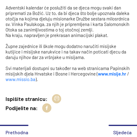
Adventski kalendar će poslužiti da se djeca mogu svaki dan
pripremati za Božić. Uz to, da bi djeca što bolje upoznala daleka
otočja na kojima djeluju misionarke Družbe sestara milosrdnica
sv. Vinka Paulskoga, za njih je pripremljena i karta Salomonskih
Otoka sa zanimljivostima o toj otočnoj zemlji.
Na kraju, napravljen je prekrasan animacijski plakat.
Župne zajednice ili škole mogu dodatno naručiti misijske
kutijice i misijske narukvice i na takav način poticati djecu da
daruju njihov dar za vršnjake u misijama.
Svi materijali dostupni su također na web stranicama Papinskih
misijskih djela Hrvatske i Bosne i Hercegovine (
www.misije.hr
/
www.missio.ba
).
Ispišite stranicu:
Podijelite na:
Prethodna
Sljedeća