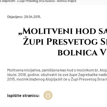
sa Stepincem“ u Župi Presvetog Srca Isusova – bolnica Vrapče
Objavljeno: 29.04.2015.
„Molitveni hod sa
Župi Presvetog S
bolnica 
Molitvena inicijativa, zamišljena kao hod s moćnikom bl. Aloj
iduće, 2016. godine, obuhvatit će sve župe Zagrebačke nadbis
2015. moćnik blaženog Alojzija bit će u Župi Presvetog Srca 
Ispišite stranicu: