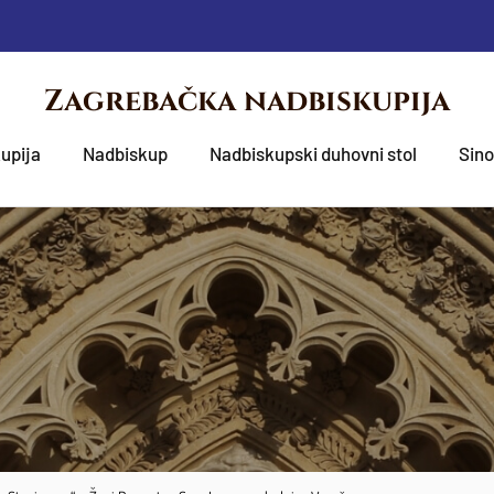
Zagrebačka nadbiskupija
upija
Nadbiskup
Nadbiskupski duhovni stol
Sin