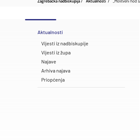
Zagrebačka nadbiskupija
Aktualnosti
„Molitveni hod 
Aktualnosti
Vijesti iz nadbiskupije
Vijesti iz župa
Najave
Arhiva najava
Priopćenja