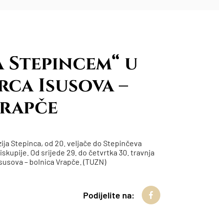
 Stepincem“ u
rca Isusova –
Vrapče
zija Stepinca, od 20. veljače do Stepinčeva
kupije. Od srijede 29. do četvrtka 30. travnja
Isusova – bolnica Vrapče. (TUZN)
Podijelite na: