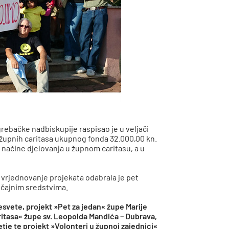
grebačke nadbiskupije raspisao je u veljači
 župnih caritasa ukupnog fonda 32.000,00 kn.
 načine djelovanja u župnom caritasu, a u
i vrjednovanje projekata odabrala je pet
ječajnim sredstvima.
esvete, projekt »Pet za jedan« župe Marije
ritasa« župe sv. Leopolda Mandića – Dubrava,
etje te projekt »Volonteri u župnoj zajednici«