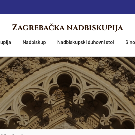
Zagrebačka nadbiskupija
upija
Nadbiskup
Nadbiskupski duhovni stol
Sin