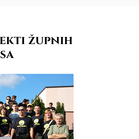
ekti župnih
sa