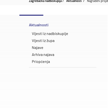
Zagrebačka nadbiskupija
Aktualnosti
Nagrađeni projek
Aktualnosti
Vijesti iz nadbiskupije
Vijesti iz župa
Najave
Arhiva najava
Priopćenja