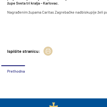
župe Sveta tri kralja – Karlovac
.
Nagrađenim župama Caritas Zagrebačke nadbiskupije želi pu
Ispišite stranicu:
Prethodna