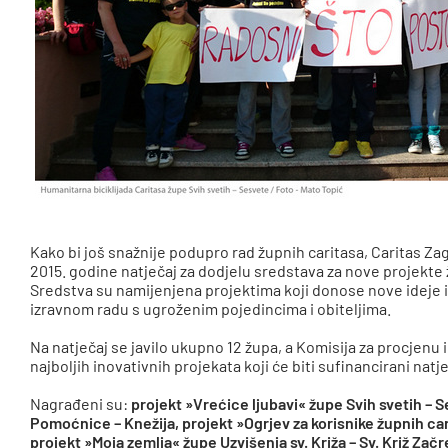
Kako bi još snažnije podupro rad župnih caritasa, Caritas Za
2015. godine natječaj za dodjelu sredstava za nove projekte
Sredstva su namijenjena projektima koji donose nove ideje i
izravnom radu s ugroženim pojedincima i obiteljima.
Na natječaj se javilo ukupno 12 župa, a Komisija za procjenu 
najboljih inovativnih projekata koji će biti sufinancirani nat
Nagrađeni su:
projekt »Vrećice ljubavi« župe Svih svetih – S
Pomoćnice – Knežija, projekt »Ogrjev za korisnike župnih ca
projekt »Moja zemlja« župe Uzvišenja sv. Križa – Sv. Križ Začr