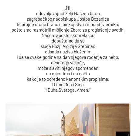
„Mi,
udovoljavajući želji Našega brata
zagrebačkog nadbiskupa Josipa Bozanića
te brojne druge braće u biskupstvu i mnogih vjernika,
pošto smo razmotrili mišljenje Zbora za proglašenje svetih,
Našom apostolskom vlašću
dopuštamo da se
sluga Božji Alojzije Stepinac
odsada naziva blaženim
i da se svake godine na dan njegova rođenja za nebo,
desetoga veljače,
može slaviti njegov spomendan
na mjestima i na način
kako je to određeno kanonskim propisima.
U ime Oca i Sina
i Duha Svetoga. Amen.“