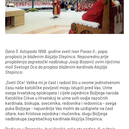
Dana 3. listopada 1998. godine sveti Ivan Pavao II., papa,
proglasio je blaženim Alojzija Stepinca. Neposredno prije
proglašenja zagrebački nadbiskup Josip Bozanić ovim riječima
moli Svetoga Oca da proglasi blaženim kardinala Alojzija
Stepinca:
„Sveti Oče! Velika mi je čast i radost što u ovome jedinstvenom
času naše katoličke povijesti mogu istupiti pred Vas. Uime
svega hrvatskog episkopata i cijele zajednice Božjega naroda
Katoličke Crkve u Hrvatskoj te uime svih ovdje nazočnih
kardinala, biskupa, svećenika, redovnika i redovnica - svega
puka Božjega - najusrdnije Vas molim da uzdignete na čast
oltara, kao Kristova svjedoka i mučenika, slugu Božjega
nadbiskupa zagrebačkog kardinala Alojzija Stepinca.