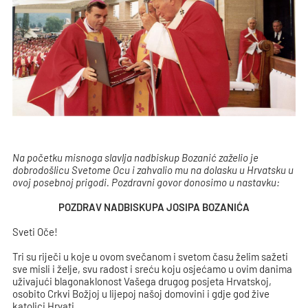
Na početku misnoga slavlja nadbiskup Bozanić zaželio je
dobrodošlicu Svetome Ocu i zahvalio mu na dolasku u Hrvatsku u
ovoj posebnoj prigodi. Pozdravni govor donosimo u nastavku:
POZDRAV NADBISKUPA JOSIPA BOZANIĆA
Sveti Oče!
Tri su riječi u koje u ovom svečanom i svetom času želim sažeti
sve misli i želje, svu radost i sreću koju osjećamo u ovim danima
uživajući blagonaklonost Vašega drugog posjeta Hrvatskoj,
osobito Crkvi Božjoj u lijepoj našoj domovini i gdje god žive
katolici Hrvati.