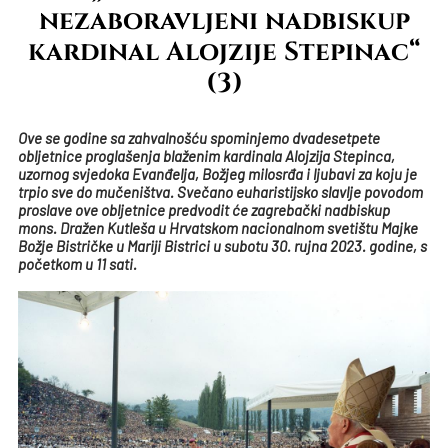
nezaboravljeni nadbiskup
kardinal Alojzije Stepinac“
(3)
Ove se godine sa zahvalnošću spominjemo dvadesetpete
obljetnice proglašenja blaženim kardinala Alojzija Stepinca,
uzornog svjedoka Evanđelja, Božjeg milosrđa i ljubavi za koju je
trpio sve do mučeništva. Svečano euharistijsko slavlje povodom
proslave ove obljetnice predvodit će zagrebački nadbiskup
mons. Dražen Kutleša u Hrvatskom nacionalnom svetištu Majke
Božje Bistričke u Mariji Bistrici u subotu 30. rujna 2023. godine, s
početkom u 11 sati.