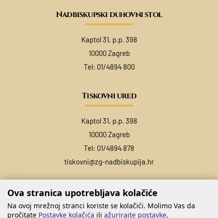
Nadbiskupski duhovni stol
Kaptol 31, p.p. 398
10000 Zagreb
Tel:
01/4894 800
Tiskovni ured
Kaptol 31, p.p. 398
10000 Zagreb
Tel:
01/4894 878
tiskovni@zg-nadbiskupija.hr
Ova stranica upotrebljava kolačiće
Na ovoj mrežnoj stranci koriste se kolačići. Molimo Vas da
pročitate
Postavke kolačića
ili
ažurirajte postavke
.