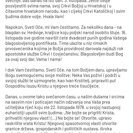
svetinje, baš danas na isti dan, 3. listopada, želite ovdje
posvijestiti svima nama, svoj Crkvi Božjoj u Hrvatskoj i u
čitavome hrvatskom narodu, kao i cijeloj Crkvi Katoličkoj i svim
ljudima dobre volje. Hvala Vam!
Napokon, Sveti Oče, mi Vam čestitamo. Za nekoliko dana - na
blagdan sv. Hedvige, kraljice koju poljski narod osobito štuje, 16.
listopada ove godine navršit ćete dvadeset punih godina Vašega
blagoslovljenog pontifikata. Time ulazite u niz rimskih
prvosvećenika kojima je Božja providnost darovala najduži rok
apostolske službe Crkvi i čovječanstvu. Blagoslovljen budi Bog
za ovaj svoj dar, Vama i nama!
I dok Vam čestitamo, Sveti Oče, na tom Božjem daru, upravljamo
Bogu svemogućemu svoje molitve: Neka Vas poživi i podrži u
svojoj službi te uzmognete, kao Ivan Krstitelj, pripraviti put
Gospodinu Isusu Kristu u njegovo treće tisućljeće.
Danas, u ovome tako svečanom času, u našim dušama i srcima
na sasvim nov i poticajan način odzvanja ona Vaša prva
učiteljska riječ koju ste 22. listopada 1978. u svojoj nastupnoj
euharistiji uputili svim ljudima: „Ne bojte se prigrliti Krista,
prihvatiti njegovu vlast! (...) Ne bojte se! Otvorite, upravo
raskrilite vrata Kristu! Njegovoj spasotvornoj vlasti otvorite
granice država, gospodarskih i političkih sustava, široka