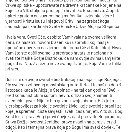
Crkve splitske – upozoravate na drevne kršćanske korijene na
koje se u VII. stoljeću pricijepilo hrvatsko kršćanstvo. A opet,
upirete prstom na suvremenog mučenika, svjedoka vjere i
vjernosti Kristu Isusu i njegovoj Crkvi, na zagrebačkoga
nadbiskupa i kardinala Svete Rimske Crkve Alojzija Stepinca.
Hvala Vam, Sveti Oče, osobito Vam hvala na ovome velikom
daru, na našemu novom blaženiku i uzorniku koji nas je
oporučno obvezao na vjernost do groba Crkvi Katoličkoj. Hvala
Vam što ste došli ovamo, u predrago hrvatsko nacionalno
svetište Majke Božje Bistričke, da nam ovdje svima usmjerite
pogled na Nju, Zvijezdu nove evangelizacije, koja Vam je toliko
pri srcu.
Došli ste da ovdje izvršite beatifikaciju našega sluge Božjega,
čin svojega vrhovnog apostolskog autoriteta. I to baš na dan 3.
listopada kada je Alojzije Stepinac - na taj dan godine 1946. –
pred komunističkim sudom, nevin, održao svoj znameniti
svjedočki govor. Nije to bio govor u svoju obranu. Bila je to
vjeroispovijest za koje je svetinje živio, koje svetinje brani i za
koje je spreman, čiste savjesti, svaki čas umrijeti. A to su: Bog,
Krist Isus - pravi Bog i pravi čovjek, čast presvete Bogorodice,
Crkva Božja, svetost ženidbe, pravo mladih na zdrav vjerski
odgoj, kao i temeljna prava koja po Bogu ima svaki čovjek. Te