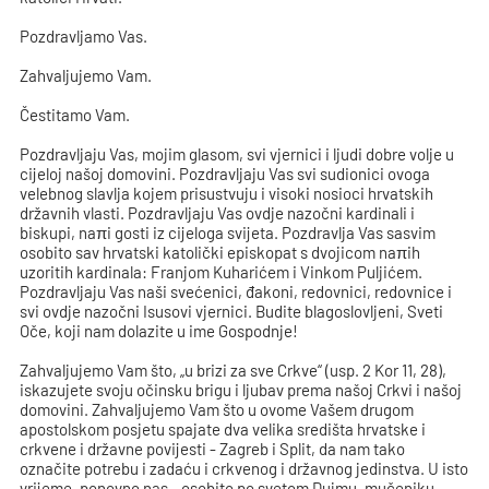
Pozdravljamo Vas.
Zahvaljujemo Vam.
Čestitamo Vam.
Pozdravljaju Vas, mojim glasom, svi vjernici i ljudi dobre volje u
cijeloj našoj domovini. Pozdravljaju Vas svi sudionici ovoga
velebnog slavlja kojem prisustvuju i visoki nosioci hrvatskih
državnih vlasti. Pozdravljaju Vas ovdje nazočni kardinali i
biskupi, naπi gosti iz cijeloga svijeta. Pozdravlja Vas sasvim
osobito sav hrvatski katolički episkopat s dvojicom naπih
uzoritih kardinala: Franjom Kuharićem i Vinkom Puljićem.
Pozdravljaju Vas naši svećenici, đakoni, redovnici, redovnice i
svi ovdje nazočni Isusovi vjernici. Budite blagoslovljeni, Sveti
Oče, koji nam dolazite u ime Gospodnje!
Zahvaljujemo Vam što, „u brizi za sve Crkve“ (usp. 2 Kor 11, 28),
iskazujete svoju očinsku brigu i ljubav prema našoj Crkvi i našoj
domovini. Zahvaljujemo Vam što u ovome Vašem drugom
apostolskom posjetu spajate dva velika središta hrvatske i
crkvene i državne povijesti - Zagreb i Split, da nam tako
označite potrebu i zadaću i crkvenog i državnog jedinstva. U isto
vrijeme, ponovno nas - osobito po svetom Dujmu, mučeniku