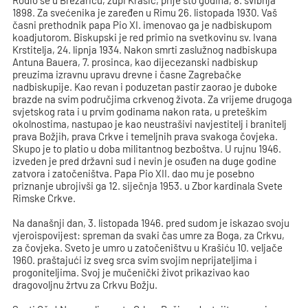
Rodio se u Brezariću, župi Krašić, prije sto godina, 8. svibnja
1898. Za svećenika je zaređen u Rimu 26. listopada 1930. Vaš
časni prethodnik papa Pio XI. imenovao ga je nadbiskupom
koadjutorom. Biskupski je red primio na svetkovinu sv. Ivana
Krstitelja, 24. lipnja 1934. Nakon smrti zaslužnog nadbiskupa
Antuna Bauera, 7. prosinca, kao dijecezanski nadbiskup
preuzima izravnu upravu drevne i časne Zagrebačke
nadbiskupije. Kao revan i poduzetan pastir zaorao je duboke
brazde na svim područjima crkvenog života. Za vrijeme drugoga
svjetskog rata i u prvim godinama nakon rata, u preteškim
okolnostima, nastupao je kao neustrašivi navjestitelj i branitelj
prava Božjih, prava Crkve i temeljnih prava svakoga čovjeka.
Skupo je to platio u doba militantnog bezboštva. U rujnu 1946.
izveden je pred državni sud i nevin je osuđen na duge godine
zatvora i zatočeništva. Papa Pio XII. dao mu je posebno
priznanje ubrojivši ga 12. siječnja 1953. u Zbor kardinala Svete
Rimske Crkve.
Na današnji dan, 3. listopada 1946. pred sudom je iskazao svoju
vjeroispovijest: spreman da svaki čas umre za Boga, za Crkvu,
za čovjeka. Sveto je umro u zatočeništvu u Krašiću 10. veljače
1960. praštajući iz sveg srca svim svojim neprijateljima i
progoniteljima. Svoj je mučenički život prikazivao kao
dragovoljnu žrtvu za Crkvu Božju.