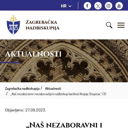
HR
Zagrebačka 
nadbiskupija
AKTUALNOSTI
Zagrebačka nadbiskupija
Aktualnosti
„Naš nezaboravni i nezaboravljeni nadbiskup kardinal Alojzije Stepinac“ (3)
Objavljeno: 27.09.2023.
„Naš nezaboravni i