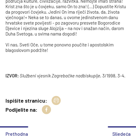
područja kulture, civilizacije, razvitka. Nemojte imati straha!
Krist zna što je u čovjeku, samo On to zna! (...) Dopustite Kristu
da progovori čovjeku. Jedini On ima riječi života, da, života
vječnoga!« Neka se to danas, u ovome jedinstvenom danu
hrvatske svete povijesti - po zagovoru presvete Bogorodice
Djevice i njezina sluge Alojzija – na nov i snažan način, darom
Duha Svetoga, u svima nama dogodi!
Vi nas, Sveti Oče, u tome ponovno poučite i apostolskim
blagoslovom podržite!
IZVOR:
Službeni vjesnik Zagrebačke nadbiskupije
, 3/1998, 3-4.
Ispišite stranicu:
Podijelite na:
Prethodna
Sljedeća