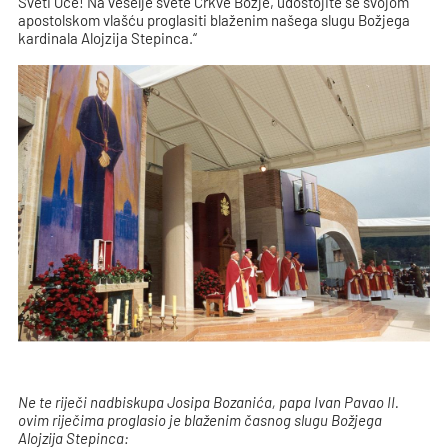
Sveti Oče! Na veselje svete Crkve Božje, udostojite se svojom
apostolskom vlašću proglasiti blaženim našega slugu Božjega
kardinala Alojzija Stepinca.“
Ne te riječi nadbiskupa Josipa Bozanića, papa Ivan Pavao II.
ovim riječima proglasio je blaženim časnog slugu Božjega
Alojzija Stepinca: