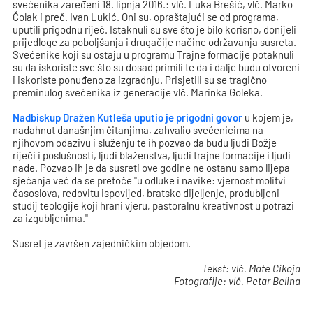
svećenika zaređeni 18. lipnja 2016.: vlč. Luka Brešić, vlč. Marko
Čolak i preč. Ivan Lukić. Oni su, opraštajući se od programa,
uputili prigodnu riječ. Istaknuli su sve što je bilo korisno, donijeli
prijedloge za poboljšanja i drugačije načine održavanja susreta.
Svećenike koji su ostaju u programu Trajne formacije potaknuli
su da iskoriste sve što su dosad primili te da i dalje budu otvoreni
i iskoriste ponuđeno za izgradnju. Prisjetili su se tragično
preminulog svećenika iz generacije vlč. Marinka Goleka.
Nadbiskup Dražen Kutleša uputio je prigodni govor
u kojem je,
nadahnut današnjim čitanjima, zahvalio svećenicima na
njihovom odazivu i služenju te ih pozvao da budu ljudi Božje
riječi i poslušnosti, ljudi blaženstva, ljudi trajne formacije i ljudi
nade. Pozvao ih je da susreti ove godine ne ostanu samo lijepa
sjećanja već da se pretoče "u odluke i navike: vjernost molitvi
časoslova, redovitu ispovijed, bratsko dijeljenje, produbljeni
studij teologije koji hrani vjeru, pastoralnu kreativnost u potrazi
za izgubljenima."
Susret je završen zajedničkim objedom.
Tekst: vlč. Mate Cikoja
Fotografije: vlč. Petar Belina