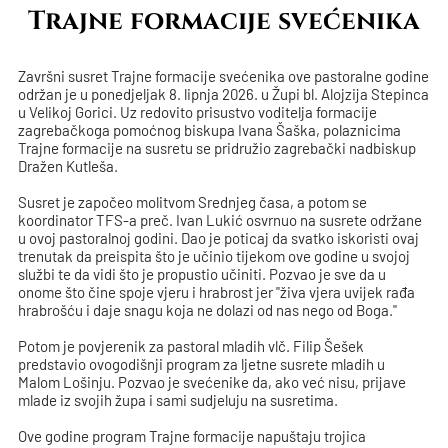
Trajne formacije svećenika
Završni susret Trajne formacije svećenika ove pastoralne godine
održan je u ponedjeljak 8. lipnja 2026. u Župi bl. Alojzija Stepinca
u Velikoj Gorici. Uz redovito prisustvo voditelja formacije
zagrebačkoga pomoćnog biskupa Ivana Šaška, polaznicima
Trajne formacije na susretu se pridružio zagrebački nadbiskup
Dražen Kutleša.
Susret je započeo molitvom Srednjeg časa, a potom se
koordinator TFS-a preč. Ivan Lukić osvrnuo na susrete održane
u ovoj pastoralnoj godini. Dao je poticaj da svatko iskoristi ovaj
trenutak da preispita što je učinio tijekom ove godine u svojoj
službi te da vidi što je propustio učiniti. Pozvao je sve da u
onome što čine spoje vjeru i hrabrost jer "živa vjera uvijek rađa
hrabrošću i daje snagu koja ne dolazi od nas nego od Boga."
Potom je povjerenik za pastoral mladih vlč. Filip Šešek
predstavio ovogodišnji program za ljetne susrete mladih u
Malom Lošinju. Pozvao je svećenike da, ako već nisu, prijave
mlade iz svojih župa i sami sudjeluju na susretima.
Ove godine program Trajne formacije napuštaju trojica